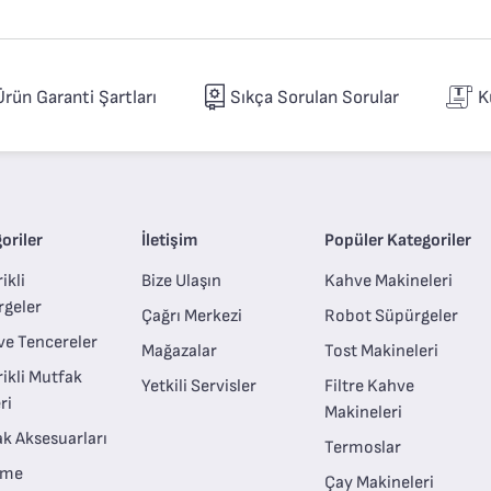
Ürün Garanti Şartları
Sıkça Sorulan Sorular
K
oriler
İletişim
Popüler Kategoriler
ikli
Bize Ulaşın
Kahve Makineleri
rgeler
Çağrı Merkezi
Robot Süpürgeler
ve Tencereler
Mağazalar
Tost Makineleri
rikli Mutfak
Yetkili Servisler
Filtre Kahve
ri
Makineleri
k Aksesuarları
Termoslar
eme
Çay Makineleri