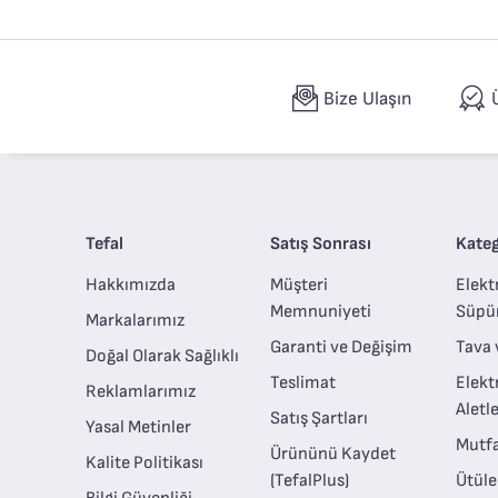
Bize Ulaşın
Tefal
Satış Sonrası
Kateg
Hakkımızda
Müşteri
Elektr
Memnuniyeti
Süpü
Markalarımız
Garanti ve Değişim
Tava 
Doğal Olarak Sağlıklı
Teslimat
Elekt
Reklamlarımız
Aletle
Satış Şartları
Yasal Metinler
Mutfa
Ürününü Kaydet
Kalite Politikası
(TefalPlus)
Ütül