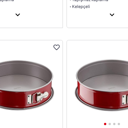
• Kelepçeli
teli karbon çelik
• Yüksek kaliteli karbon çelik