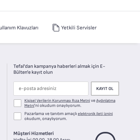
ullanım Klavuzları
Yetkili Servisler
Tefal'dan kampanya haberleri almak için E-
Bülten'e kayıt olun
KAYIT OL
ve
Kişisel Verilerin Korunması Rıza Metni
Aydınlatma
'ni okudum onaylıyorum.
Metni
Pazarlama ve tanıtım amaçlı
elektronik ileti iznini
okudum, onaylıyorum.
Müşteri Hizmetleri