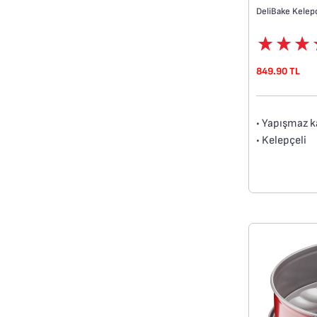
DeliBake Kelepç
849.90 TL
• Yapışmaz 
• Kelepçeli
• Yüksek kali