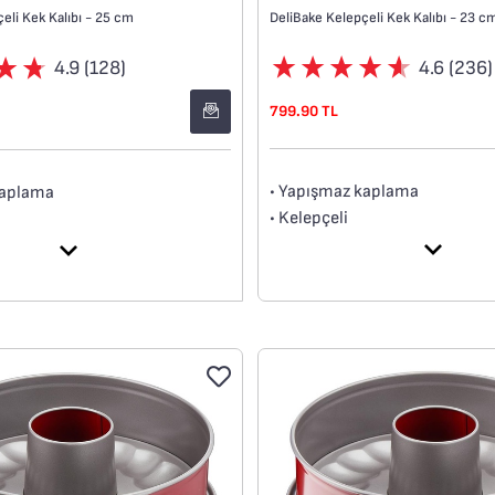
DeliBake Kelepçeli Kek Kalıbı - 23 c
eli Kek Kalıbı - 25 cm
4.6 (236)
4.9 (128)
799.90 TL
• Yapışmaz kaplama
kaplama
• Kelepçeli
• Yüksek kaliteli karbon çelik
teli karbon çelik