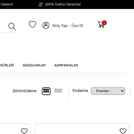
ıl Garanti
100% Üretici Garantisi
0
Giriş Yap - Üye Ol
ÜRÜNLERİ
AKSESUARLAR
KAMPANYALAR
Sıralama
Görüntüleme