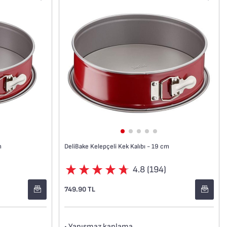
DeliBake Kelepçeli Kek Kalıbı - 19 cm
m
4.8 (194)
749.90 TL
• Yapışmaz kaplama