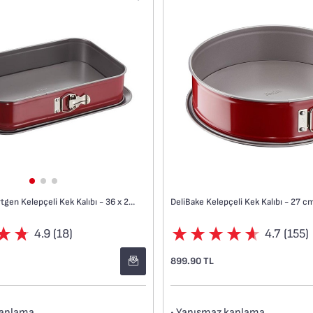
DeliBake Dikdörtgen Kelepçeli Kek Kalıbı - 36 x 24 cm
DeliBake Kelepçeli Kek Kalıbı - 27 c
4.9 (18)
4.7 (155)
899.90 TL
kaplama
• Yapışmaz kaplama