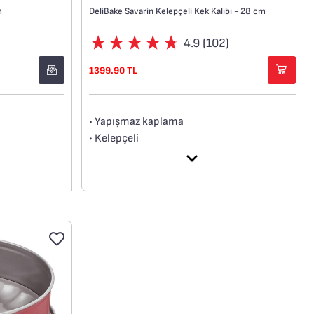
m
DeliBake Savarin Kelepçeli Kek Kalıbı - 28 cm
4.9 (102)
1399.90 TL
• Yapışmaz kaplama
• Kelepçeli
• Yüksek kaliteli karbon çelik