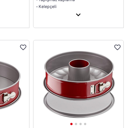
• Kelepçeli
• Yüksek kaliteli karbon çelik