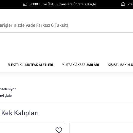
3000 TL ve Üstü Siparişlere Ücretsiz Kargo
2 Y
erişlerinizde Vade Farksız 6 Taksit!
ELEKTRİKLİ MUTFAK ALETLERİ
MUTFAK AKSESUARLARI
KİŞİSEL BAKIM 
steleniyor.
ri gizle
 Kek Kalıpları