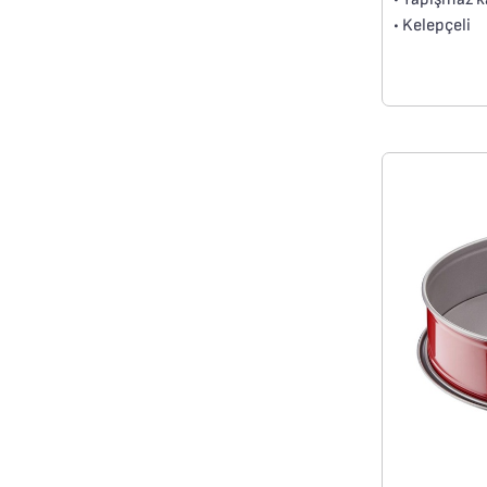
• Kelepçeli
• Yüksek kali