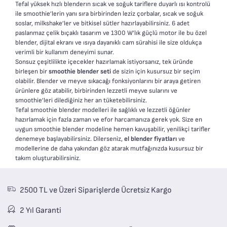
Tefal yüksek hızlı blenderın sıcak ve soğuk tariflere duyarlı ısı kontrolü
ile smoothie’lerin yanı sıra birbirinden leziz çorbalar, sıcak ve soğuk
soslar, milkshake’ler ve bitkisel sütler hazırlayabilirsiniz. 6 adet
paslanmaz çelik bıçaklı tasarım ve 1300 W’lık güçlü motor ile bu özel
blender, dijital ekranı ve ısıya dayanıklı cam sürahisi ile size oldukça
verimli bir kullanım deneyimi sunar.
Sonsuz çeşitlilikte içecekler hazırlamak istiyorsanız, tek üründe
birleşen bir
smoothie blender seti
de sizin için kusursuz bir seçim
olabilir. Blender ve meyve sıkacağı fonksiyonlarını bir araya getiren
ürünlere göz atabilir, birbirinden lezzetli meyve sularını ve
smoothie’leri dilediğiniz her an tüketebilirsiniz.
Tefal smoothie blender modelleri ile sağlıklı ve lezzetli öğünler
hazırlamak için fazla zaman ve efor harcamanıza gerek yok. Size en
uygun smoothie blender modeline hemen kavuşabilir, yenilikçi tarifler
denemeye başlayabilirsiniz. Dilerseniz,
el blender fiyatları
ve
modellerine de daha yakından göz atarak mutfağınızda kusursuz bir
takım oluşturabilirsiniz.
2500 TL ve Üzeri Siparişlerde Ücretsiz Kargo
2 Yıl Garanti