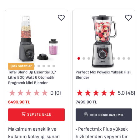
içecekleri kolayca
hazırlamanızı sağlar.
Hareket halindeyken
kullanım için ideal
tasarımıyla içeceklerinizi
her yerde keyifle
tüketebilirsiniz.
İki adet kullanışlı Tritan
taşınabilir şişe, evde veya
Çok Satanlar
dışarıda—tek başınıza ya
Tefal Blend Up Essential 0,7
Perfect Mix Powelix Yüksek Hızlı
Litre 800 Watt 6 Otomatik
Blender
da sevdiklerinizle—rahat
Programlı Mini Blender
kullanım sunar.
0 (0)
5.0 (48)
Kompakt tasarımı
sayesinde kolayca
6499.90 TL
7499.90 TL
saklanır ve mutfakta yer
SEPETE EKLE
tasarrufu sağlar.
STOK GELİNCE HABER VER
300W gücü ile güçlü ve
Maksimum esneklik ve
• Perfectmix Plus yüksek
etkili karıştırma
kullanım kolaylığı sunan
hızlı blender: yepyeni bir
performansı sunar.