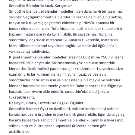
deposu ve ideal kıvamda smoothie tariflerine imza atabilirsiniz.
KARIŞTIRMA: 2 kademeli
hassasiyetle
Hava Soğutma sistemi.
Smoothie Blender ile Leziz Karışımlar
hız ayarı ve buz küpleri
ekleyebilirsiniz.
Smoothie blender,
el blender
modellerinden daha farklı bir tasarıma
için Pulse fonksiyonuna
sahiptir. Seçtiğiniz smoothie blender’ın haznesine dilediğiniz sebze,
sahip ergonomik düğme
meyve ve kuruyemiş çeşitlerini ekleyerek pürüzsüz kıvamda bir
içecek elde edebilirsiniz. Tefal kişisel smoothie blender modellerinin
• GÜÇLÜ: Topaksız, hızlı ve
haznesi, matara olarak da kullanılabilir. Bu sayede hazırladığınız
mükemmel karıştırma
smoothie’yi doğrudan mataranızı kullanarak tüketebilir, mataranın
için 450 W motor
klipsli kilitleme sistemi sayesinde sağlıklı ve besleyici öğününüzü
• PRATİK: Malzemeleri
yanınızda taşıyabilirsiniz.
Kişisel smoothie blender modelleri arasında 600 ml ve 750 ml hazne
ekstra hassasiyetle
kapasiteli ürünler yer alır. Şık tasarımıyla göz dolduran smoothie
güvenli ve kolay bir
blenderlar, üstün kaliteli paslanmaz çelik malzemeleri sayesinde size
şekilde eklemek için
uzun ömürlü bir kullanım deneyimi sunar. Leziz ve besleyici
smoothie’ler hazırlamak için yalnızca istediğiniz meyve ve sebzeleri
entegre dozaj kabına
blender haznesine eklemeniz yeterlidir. Daha sonra tek bir düğmeye
sahip 1,5 L hacimli kap
basarak ideal kıvamı elde edebilir, smoothie’nizi dilediğiniz an
(1,25 L karıştırma alanı).
tüketebilirsiniz.
Besleyici, Pratik, Lezzetli ve Sağlıklı Öğünler
Smoothie blender fiyat
ve özellikleri, beklentilerinizi en iyi şekilde
karşılamak üzere üründen ürüne farklılık gösterebilir. Eğer daha geniş
hacimli kapasiteye sahip bir smoothie blender kullanmak istiyorsanız
yüksek hızlı ve 2 litre hazne kapasiteli ürünlere hemen göz
atabilirsiniz.