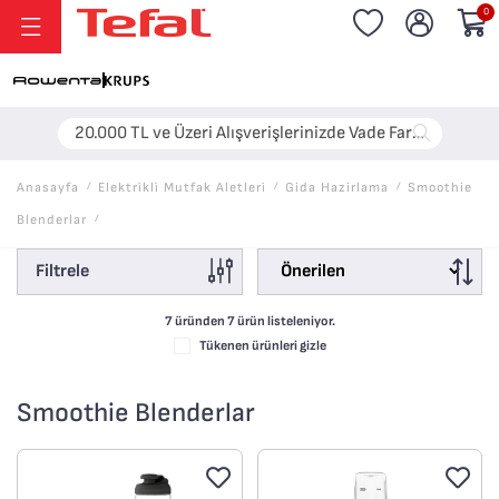
0
20.000 TL ve Üzeri Alışverişlerinizde Vade Farksız 6 Taksit!
Anasayfa
/
Elektri̇kli̇ Mutfak Aletleri̇
/
Gida Hazirlama
/
Smoothie
Blenderlar
/
Filtrele
7 üründen
7
ürün listeleniyor.
Tükenen ürünleri gizle
Smoothie Blenderlar