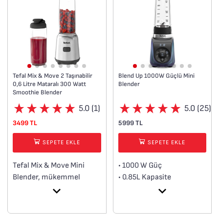
Tefal Mix & Move 2 Taşınabilir
Blend Up 1000W Güçlü Mini
0,6 Litre Mataralı 300 Watt
Blender
Smoothie Blender
5.0 (1)
5.0 (25)
3499 TL
5999 TL
SEPETE EKLE
SEPETE EKLE
Tefal Mix & Move Mini
• 1000 W Güç
Blender, mükemmel
• 0.85L Kapasite
karıştırma performansını
• 8 Otomatik Program
pratik kullanım ile
• Özel Sessizlik Modu
birleştirerek en sevdiğiniz