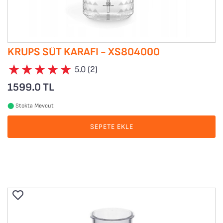
KRUPS SÜT KARAFI - XS804000
5.0 (2)
1599.0 TL
⬤
Stokta Mevcut
SEPETE EKLE