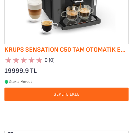
KRUPS SENSATION C50 TAM OTOMATIK ESPRESSO KAHVE MAKINESI
0 (0)
19999.9 TL
⬤
Stokta Mevcut
SEPETE EKLE