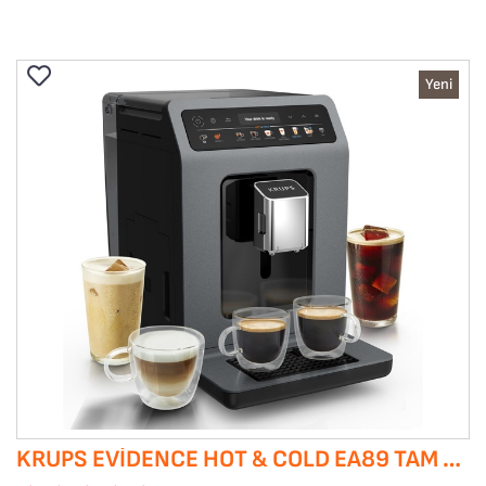
Yeni
KRUPS EVIDENCE HOT & COLD EA89 TAM OTOMATIK KAHVE MAKINESI