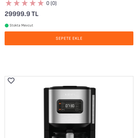
0 (0)
29999.9 TL
⬤
Stokta Mevcut
SEPETE EKLE