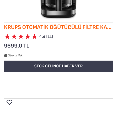
KRUPS OTOMATIK ÖĞÜTÜCÜLÜ FILTRE KAHVE MAKINESI
4.9 (11)
9699.0 TL
⬤
Stokta Yok
STOK GELİNCE HABER VER