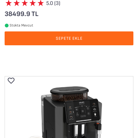
5.0 (3)
38499.9 TL
⬤
Stokta Mevcut
SEPETE EKLE