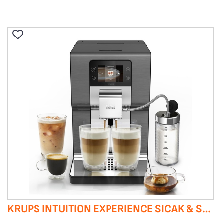
KRUPS INTUITION EXPERIENCE SICAK & SOĞUK OTOMATIK ESPRESSO KAHVE MAKINESI