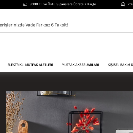
3000 TL ve Üstü Siparişlere Ücretsiz Kargo
2 Y
erişlerinizde Vade Farksız 6 Taksit!
ELEKTRİKLİ MUTFAK ALETLERİ
MUTFAK AKSESUARLARI
KİŞİSEL BAKIM 