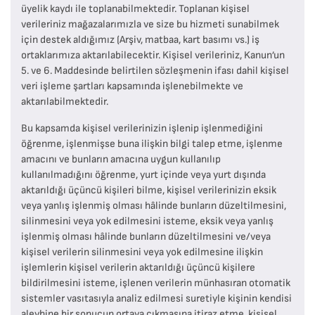
üyelik kaydı ile toplanabilmektedir. Toplanan kişisel
verileriniz mağazalarımızla ve size bu hizmeti sunabilmek
için destek aldığımız (Arşiv, matbaa, kart basımı vs.) iş
ortaklarımıza aktarılabilecektir. Kişisel verileriniz, Kanun’un
5. ve 6. Maddesinde belirtilen sözleşmenin ifası dahil kişisel
veri işleme şartları kapsamında işlenebilmekte ve
aktarılabilmektedir.
Bu kapsamda kişisel verilerinizin işlenip işlenmediğini
öğrenme, işlenmişse buna ilişkin bilgi talep etme, işlenme
amacını ve bunların amacına uygun kullanılıp
kullanılmadığını öğrenme, yurt içinde veya yurt dışında
aktarıldığı üçüncü kişileri bilme, kişisel verilerinizin eksik
veya yanlış işlenmiş olması hâlinde bunların düzeltilmesini,
silinmesini veya yok edilmesini isteme, eksik veya yanlış
işlenmiş olması hâlinde bunların düzeltilmesini ve/veya
kişisel verilerin silinmesini veya yok edilmesine ilişkin
işlemlerin kişisel verilerin aktarıldığı üçüncü kişilere
bildirilmesini isteme, işlenen verilerin münhasıran otomatik
sistemler vasıtasıyla analiz edilmesi suretiyle kişinin kendisi
aleyhine bir sonucun ortaya çıkmasına itiraz etme, kişisel