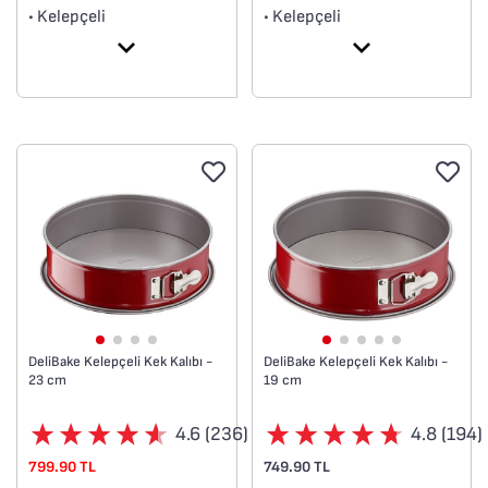
• Kelepçeli
• Kelepçeli
• Yüksek kaliteli karbon
• Yüksek kaliteli karbon
çelik
çelik
DeliBake Kelepçeli Kek Kalıbı -
DeliBake Kelepçeli Kek Kalıbı -
23 cm
19 cm
4.6 (236)
4.8 (194)
799.90 TL
749.90 TL