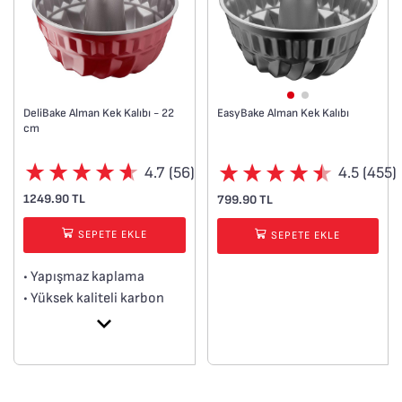
DeliBake Alman Kek Kalıbı - 22
EasyBake Alman Kek Kalıbı
cm
4.7 (56)
4.5 (455)
1249.90 TL
799.90 TL
SEPETE EKLE
SEPETE EKLE
• Yapışmaz kaplama
• Yüksek kaliteli karbon
çelik