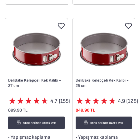
DeliBake Kelepçeli Kek Kalıbı -
DeliBake Kelepçeli Kek Kalıbı -
27 cm
25 cm
4.7 (155)
4.9 (128)
899.90 TL
849.90 TL
STOK GELİNCE HABER VER
STOK GELİNCE HABER VER
• Yapışmaz kaplama
• Yapışmaz kaplama