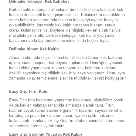
Delibake Kelepçeli Kek Kalıpları
Karbon-çelik materyal kullanılarak üretilen Delibake kelepçeli kek
kalıpları ile lezzetli kekler pişirebilirsiniz. Kekinizi fırından aldıktan
sonra kalıbın yan kısmında bulunan kelepçeyi açarak kolayca
çıkarabilirsiniz. İsterseniz kek kalıbının taban kısmını servis
olarak kullanabilirsiniz. Böylece pişirdiğiniz kek en sıcak haliyle
masadaki yerini alır. Delibake kelepçeli kek kalıbı yapışmaz
kaplaması ve kolay temizlenme işlevi ile de beğeni toplar.
Delibake Alman Kek Kalıbı
Alman üretim teknolojisi ile üretilen Delibake Alman kek kalıbının
iç kaplaması lacquer, dışı boyası kaplamadır. Derinliği sayesinde
kalın kekler yapmanıza imkan tanıyan kek kalıbının kaplama
özelliği sayesinde pişirdiğiniz kek iç yüzeye yapışmaz. Ürün, aynı
zamanda kolay temizlenme işlevi ile mutfaktaki işinizi kolaylaştırır.
Easy Grip Fırın Kabı
Easy Grip fırın kaplarının yapışmaz kaplaması, pişirdiğiniz börek
ya da kekleri kalıptan rahatlıkla almanıza olanak tanır. Fırın
kabının büyük tutma sapları ergonomik tasarımı sayesinde rahat
bir tutuş ve pratik bir kullanım sunar. Karbon-çelik malzeme
kullanılarak tasarlanan Easy Grip fırın kabını işiniz bittikten sonra
zahmetsizce temizleyebilirsiniz.
Easy Grip Seramik Yuvarlak Kek Kalıbı