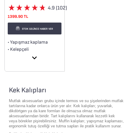
4.9 (102)
1399.90 TL
STOK GELİNCE HABER VER
• Yapışmaz kaplama
• Kelepçeli
• Yüksek kaliteli karbon
çelik
Kek Kalıpları
Mutfak aksesuarları grubu içinde termos ve su şişelerinden mutfak
tartılarına kadar onlarca ürün yer alır. Kek kalıpları; yuvarlak,
dikdörtgen ya da kare formları ile olmazsa olmaz mutfak
aksesuarlarından biridir. Tart kalıplarını kullanarak lezzetli kek
veya börekler pişirebilirsiniz. Muffin kalıpları; yapışmaz kaplaması,
ergonomik tutuş özelliği ve tutma sapları ile pratik kullanım sunar.