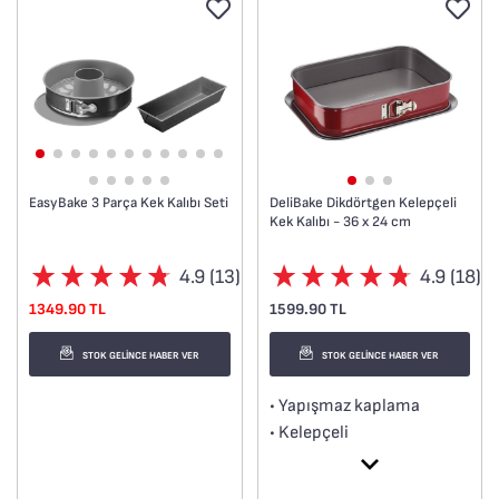
EasyBake 3 Parça Kek Kalıbı Seti
DeliBake Dikdörtgen Kelepçeli
Kek Kalıbı - 36 x 24 cm
4.9 (13)
4.9 (18)
1349.90 TL
1599.90 TL
STOK GELİNCE HABER VER
STOK GELİNCE HABER VER
• Yapışmaz kaplama
• Kelepçeli
• Yüksek kaliteli karbon
çelik