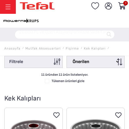
0
20.000 TL ve Üzeri Alışverişlerinizde Vade Farksız 6 Taksit!
Anasayfa
/
Mutfak Aksesuarlari
/
Pi̇şi̇rme
/
Kek Kalıpları
/
Filtrele
11 üründen
11
ürün listeleniyor.
Tükenen ürünleri gizle
Kek Kalıpları