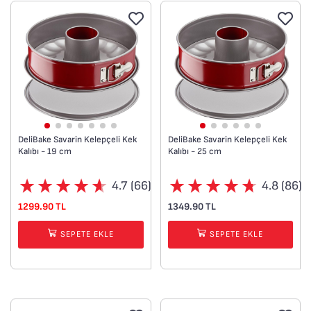
DeliBake Savarin Kelepçeli Kek
DeliBake Savarin Kelepçeli Kek
Kalıbı - 19 cm
Kalıbı - 25 cm
4.7 (66)
4.8 (86)
1299.90 TL
1349.90 TL
SEPETE EKLE
SEPETE EKLE