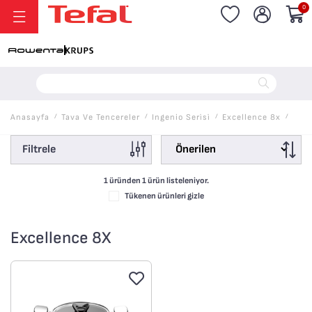
0
20.000 TL ve Üzeri Alışverişlerinizde Vade Farksız 6 Taksit!
Anasayfa
/
Tava Ve Tencereler
/
Ingenio Seri̇si̇
/
Excellence 8x
/
Filtrele
1 üründen
1
ürün listeleniyor.
Tükenen ürünleri gizle
Excellence 8X