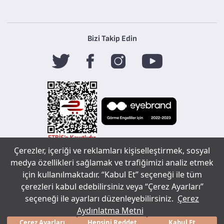
Bizi Takip Edin
Çerezler, içeriği ve reklamları kişiselleştirmek, sosyal
Tefal
medya özellikleri sağlamak ve trafiğimizi analiz etmek
için kullanılmaktadır. “Kabul Et” seçeneği ile tüm
Copyright ©
çerezleri kabul edebilirsiniz veya “Çerez Ayarları”
Sohbet çerez tercihleri
2020 Tüm
seçeneği ile ayarları düzenleyebilirsiniz.
Çerez
bir
markasıdır.
hakları
Aydınlatma Metni
saklıdır.
Çerez Ayarları
Hepsini Reddet
Kabul Et