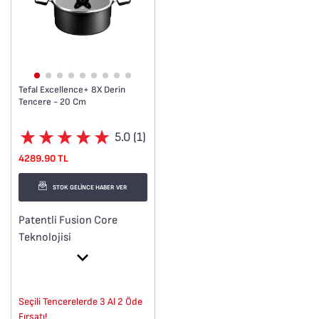
Tefal Excellence+ 8X Derin
Tencere - 20 Cm
5.0 (1)
4289.90 TL
STOK GELİNCE HABER VER
Patentli Fusion Core
Teknolojisi
Çizilmelere karşı dayanıklı
İç içe geçebilir tasarım
Olağanüstü pişirme
Seçili Tencerelerde 3 Al 2 Öde
Üstün ısıtma performansı
Fırsatı!