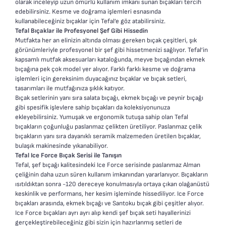
olarak inceleyip uzun ömürlü kullanım imkanı sunan bıçakları tercih
edebilirsiniz. Kesme ve doğrama işlemleri esnasında
kullanabileceğiniz bıçaklar için Tefal’e göz atabilirsiniz.
Tefal Bıçaklar ile Profesyonel Şef Gibi Hissedin
Mutfakta her an elinizin altında olması gereken bıçak çeşitleri, şık
görünümleriyle profesyonel bir şef gibi hissetmenizi sağlıyor. Tefal’in
kapsamlı mutfak aksesuarları kataloğunda, meyve bıçağından ekmek
bıçağına pek çok model yer alıyor. Farklı farklı kesme ve doğrama
işlemleri için gereksinim duyacağınız bıçaklar ve bıçak setleri,
tasarımları ile mutfağınıza şıklık katıyor.
Bıçak setlerinin yanı sıra salata bıçağı, ekmek bıçağı ve peynir bıçağı
gibi spesifik işlevlere sahip bıçakları da koleksiyonunuza
ekleyebilirsiniz. Yumuşak ve ergonomik tutuşa sahip olan Tefal
bıçakların çoğunluğu paslanmaz çelikten üretiliyor. Paslanmaz çelik
bıçakların yanı sıra dayanıklı seramik malzemeden üretilen bıçaklar,
bulaşık makinesinde yıkanabiliyor.
Tefal Ice Force Bıçak Serisi ile Tanışın
Tefal, şef bıçağı kalitesindeki Ice Force serisinde paslanmaz Alman
çeliğinin daha uzun süren kullanım imkanından yararlanıyor. Bıçakların
ısıtıldıktan sonra -120 dereceye konulmasıyla ortaya çıkan olağanüstü
keskinlik ve performans, her kesim işleminde hissediliyor. Ice Force
bıçakları arasında, ekmek bıçağı ve Santoku bıçak gibi çeşitler alıyor.
Ice Force bıçakları ayrı ayrı alıp kendi şef bıçak seti hayallerinizi
gerçekleştirebileceğiniz gibi sizin için hazırlanmış setleri de