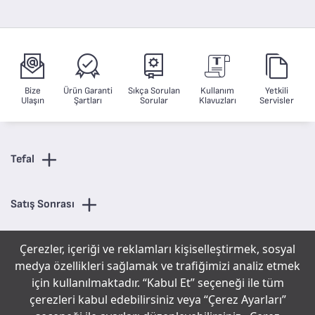
Bize
Ürün Garanti
Sıkça Sorulan
Kullanım
Yetkili
Ulaşın
Şartları
Sorular
Klavuzları
Servisler
Tefal
Satış Sonrası
Çerezler, içeriği ve reklamları kişiselleştirmek, sosyal
Kategoriler
medya özellikleri sağlamak ve trafiğimizi analiz etmek
için kullanılmaktadır. “Kabul Et” seçeneği ile tüm
İletişim
çerezleri kabul edebilirsiniz veya “Çerez Ayarları”