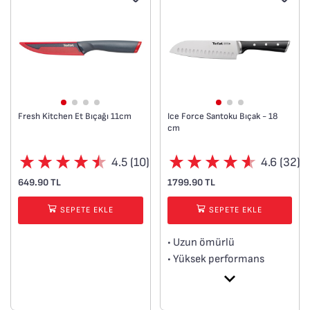
Fresh Kitchen Et Bıçağı 11cm
Ice Force Santoku Bıçak - 18
cm
4.5 (10)
4.6 (32)
649.90 TL
1799.90 TL
SEPETE EKLE
SEPETE EKLE
• Uzun ömürlü
• Yüksek performans
• Balık ve et kesimi için
uygundur.