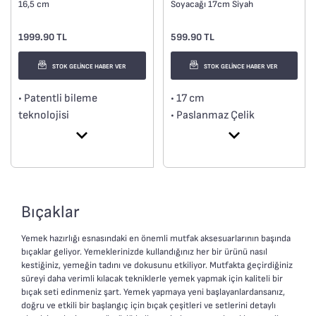
16,5 cm
Soyacağı 17cm Siyah
1999.90 TL
599.90 TL
STOK GELİNCE HABER VER
STOK GELİNCE HABER VER
• Patentli bileme
• 17 cm
teknolojisi
• Paslanmaz Çelik
• Çok yönlü kullanım
• Rahat kullanım için
• Alman paslanmaz çeliği
ergonomik sap
• Kolay temizleme
• Colorfood koleksiyonu
• Konforlu kavrama
Bıçaklar
Yemek hazırlığı esnasındaki en önemli mutfak aksesuarlarının başında
bıçaklar geliyor. Yemeklerinizde kullandığınız her bir ürünü nasıl
kestiğiniz, yemeğin tadını ve dokusunu etkiliyor. Mutfakta geçirdiğiniz
süreyi daha verimli kılacak tekniklerle yemek yapmak için kaliteli bir
bıçak seti edinmeniz şart. Yemek yapmaya yeni başlayanlardansanız,
doğru ve etkili bir başlangıç için bıçak çeşitleri ve setlerini detaylı