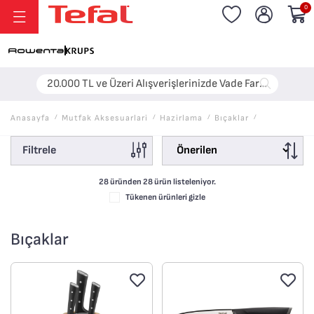
0
Anasayfa
/
Mutfak Aksesuarlari
/
Hazirlama
/
Bıçaklar
/
Filtrele
28 üründen
28
ürün listeleniyor.
Tükenen ürünleri gizle
Bıçaklar