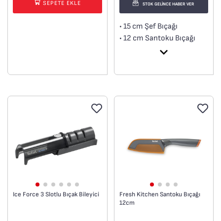
SEPETE EKLE
STOK GELİNCE HABER VER
• 15 cm Şef Bıçağı
• 12 cm Santoku Bıçağı
• Titanyum Kaplama
• Ergonomik Sap
Ice Force 3 Slotlu Bıçak Bileyici
Fresh Kitchen Santoku Bıçağı
12cm