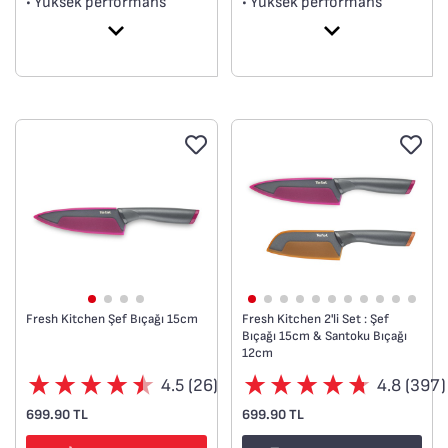
• Yüksek performans
• Yüksek performans
• Büyük parçaların kesimi
• Ekmek kesimi için
için uygundur.
uygundur.
Yeni
Fresh Kitchen Şef Bıçağı 15cm
Fresh Kitchen 2'li Set : Şef
Bıçağı 15cm & Santoku Bıçağı
12cm
4.5 (26)
4.8 (397)
699.90 TL
699.90 TL