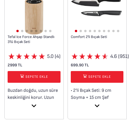
Tefal Ice Force Ahşap Standlı
Comfort 2'li Bıçak Seti
3'lü Bıçak Seti
5.0 (4)
4.6 (951)
2999 TL
699.90 TL
SEPETE EKLE
SEPETE EKLE
Buzdan doğdu, uzun süre
• 2'li Bıçak Seti: 9 cm
keskinliğini korur. Uzun
Soyma + 15 cm Şef
ömürlü bıçaklarımız
Bıçakları
-120°C’ye kadar
• Optimum konfor ve
kriyojenik soğutmayla
kontrol için yumuşak
buzla sertleştirilmiştir ve
dokunuşlu ergonomik sap