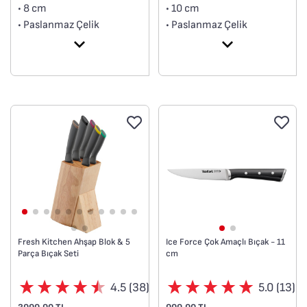
• 8 cm
• 10 cm
• Paslanmaz Çelik
• Paslanmaz Çelik
• Rahat kullanım için
• Rahat kullanım için
ergonomik sap
ergonomik sap
• Colorfood koleksiyonu
• Colorfood koleksiyonu
Fresh Kitchen Ahşap Blok & 5
Ice Force Çok Amaçlı Bıçak - 11
Parça Bıçak Seti
cm
4.5 (38)
5.0 (13)