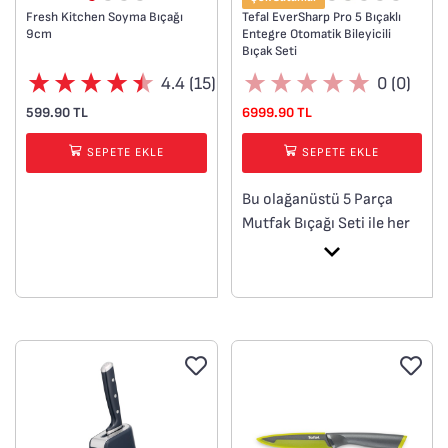
Fresh Kitchen Soyma Bıçağı
Tefal EverSharp Pro 5 Bıçaklı
9cm
Entegre Otomatik Bileyicili
Bıçak Seti
4.4 (15)
0 (0)
599.90 TL
6999.90 TL
SEPETE EKLE
SEPETE EKLE
Bu olağanüstü 5 Parça
Mutfak Bıçağı Seti ile her
seferinde kusursuz
kesimin keyfini çıkar
Her kullanımda ilk günkü
gibi mükemmel kesim!
Yıllar boyu süren keskinlik
ve olağanüstü performans
Son derece dengeli
tasarım