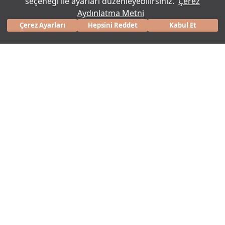
seçeneği ile ayarları düzenleyebilirsiniz.
Çerez
Aydınlatma Metni
Popüler Kategoriler
Çerez Ayarları
Hepsini Reddet
Kabul Et
Mağaza Bul
Tefal'dan kampanya haberleri almak için E-
Bülten'e kayıt olun
KAYIT OL
ve
'ni
Kişisel Verilerin Korunması Rıza Metni
Aydınlatma Metni
okudum onaylıyorum.
Pazarlama ve tanıtım amaçlı
okudum,
elektronik ileti iznini