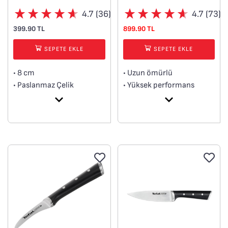
4.7 (36)
4.7 (73)
399.90 TL
899.90 TL
SEPETE EKLE
SEPETE EKLE
• 8 cm
• Uzun ömürlü
• Paslanmaz Çelik
• Yüksek performans
• Rahat kullanım için
• Küçük parçaların kesimi
ergonomik sap
için uygundur.
• Colorfood koleksiyonu