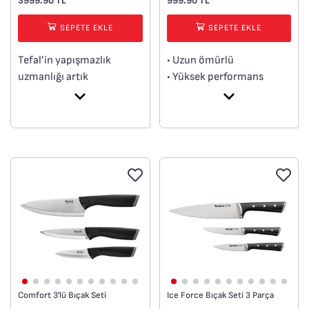
3999.90 TL
999.90 TL
SEPETE EKLE
SEPETE EKLE
Tefal’in yapışmazlık
• Uzun ömürlü
uzmanlığı artık
• Yüksek performans
bıçaklarda! Tefal,
• Küçük parçaların kesimi
eğlenceli ve renkli Fresh
için uygundur.
Kitchen Bıçak Seti ile
yapışmaz kaplama
uzmanlığını bıçaklara
taşıyor! Bu pratik mutfak
bıçakları, yapışmaz
kaplamalı bıçakları
sayesinde yapışkan
malzemeleri zahmetsizce
keserken temizlik işlemini
de oldukça kolaylaştırır.
Beş parçalık bu çok yönlü
Comfort 3'lü Bıçak Seti
Ice Force Bıçak Seti 3 Parça
set, günlük tüm yemek