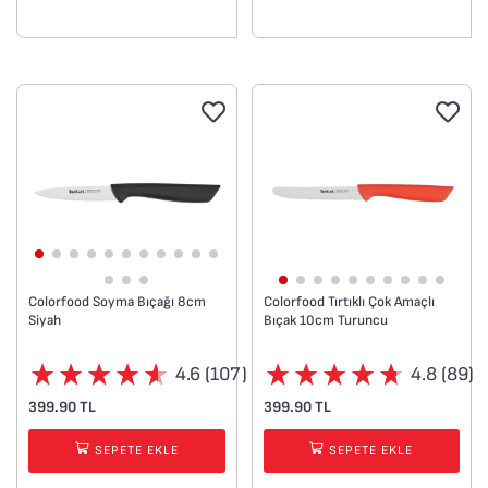
içinde bulunan patentli
bir keskinleştirme
sistemine sahiptir.
Her zaman hazır
Her zaman hassas
Her zaman keskin mutfak
bıçakları ile daha keyifli
bir pişirme deneyimi
mümkün olamazdı.
Colorfood Soyma Bıçağı 8cm
Colorfood Tırtıklı Çok Amaçlı
Siyah
Bıçak 10cm Turuncu
4.6 (107)
4.8 (89)
399.90 TL
399.90 TL
SEPETE EKLE
SEPETE EKLE