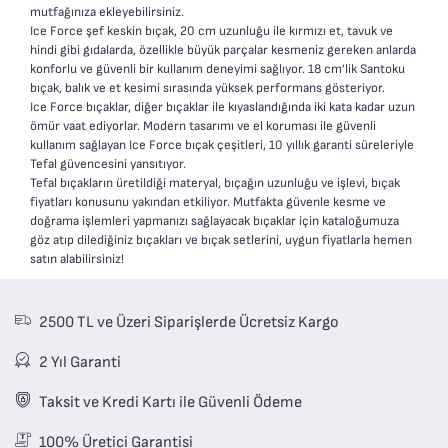
mutfağınıza ekleyebilirsiniz.
Ice Force şef keskin bıçak, 20 cm uzunluğu ile kırmızı et, tavuk ve
hindi gibi gıdalarda, özellikle büyük parçalar kesmeniz gereken anlarda
konforlu ve güvenli bir kullanım deneyimi sağlıyor. 18 cm’lik Santoku
bıçak, balık ve et kesimi sırasında yüksek performans gösteriyor.
Ice Force bıçaklar, diğer bıçaklar ile kıyaslandığında iki kata kadar uzun
ömür vaat ediyorlar. Modern tasarımı ve el koruması ile güvenli
kullanım sağlayan Ice Force bıçak çeşitleri, 10 yıllık garanti süreleriyle
Tefal güvencesini yansıtıyor.
Tefal bıçakların üretildiği materyal, bıçağın uzunluğu ve işlevi, bıçak
fiyatları konusunu yakından etkiliyor. Mutfakta güvenle kesme ve
doğrama işlemleri yapmanızı sağlayacak bıçaklar için kataloğumuza
göz atıp dilediğiniz bıçakları ve bıçak setlerini, uygun fiyatlarla hemen
satın alabilirsiniz!
2500 TL ve Üzeri Siparişlerde Ücretsiz Kargo
2 Yıl Garanti
Taksit ve Kredi Kartı ile Güvenli Ödeme
100% Üretici Garantisi