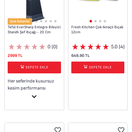
Çok Satanlar
Tefal EverSharp Entegre Bileyici
Fresh Kitchen Çok Amaçlı Bıçak
Standlı Şef Bıçağı - 20 Cm
12cm
0 (0)
5.0 (4)
2999 TL
649.90 TL
SEPETE EKLE
SEPETE EKLE
Her seferinde kusursuz
kesim performansı
Patentli otomatik bileme
sistemi
Uzun ömürlü keskinlik