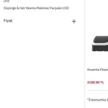
(30)
Süpürge & Halı Yıkama Makinesi Parçaları (30)
Fiyat
2199.90 TL
"3 konumlu t