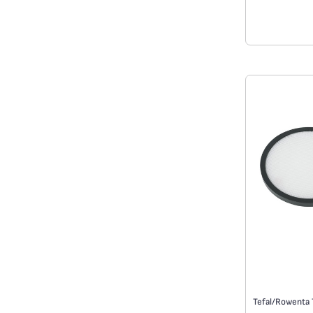
Tüm zeminle
Kullanımı so