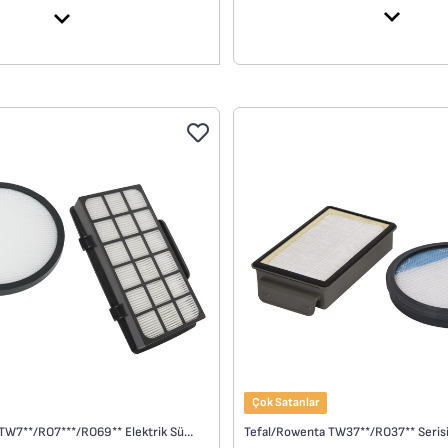
rde üstün kayma sağlar.
n derece sessizdir."
Çok Satanlar
Tefal/Rowenta TW7**/RO7***/RO69** Elektrik Süpürge Uyumlu Filtre ve Bakım Kiti