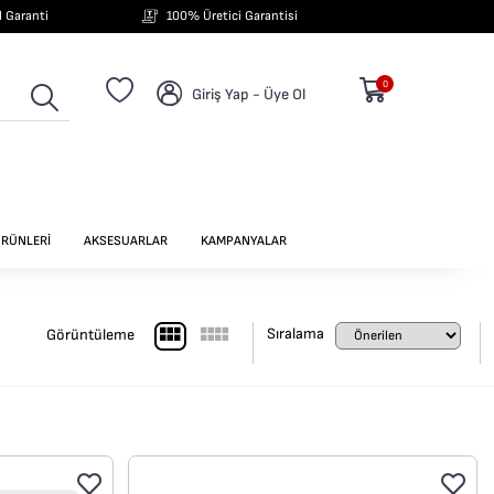
ıl Garanti
100% Üretici Garantisi
0
Giriş Yap - Üye Ol
ÜRÜNLERİ
AKSESUARLAR
KAMPANYALAR
Sıralama
Görüntüleme