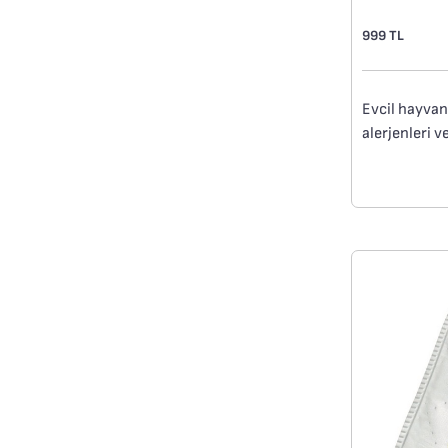
999 TL
Evcil hayvan
alerjenleri v
yüksek filtra