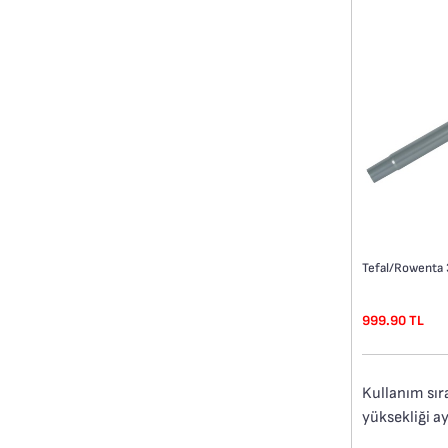
999.90 TL
Kullanım sır
yüksekliği ay
Bu metal boru