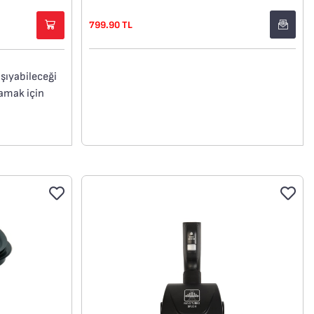
799.90 TL
aşıyabileceği
lamak için