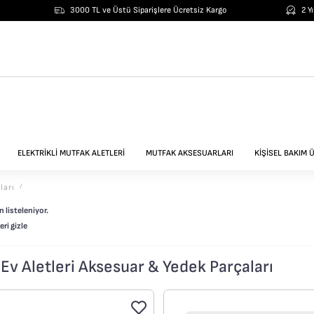
3000 TL ve Üstü Siparişlere Ücretsiz Kargo
2 Y
erişlerinizde Vade Farksız 6 Taksit!
ELEKTRİKLİ MUTFAK ALETLERİ
MUTFAK AKSESUARLARI
KİŞİSEL BAKIM 
ları
/
 listeleniyor.
ri gizle
i Ev Aletleri Aksesuar & Yedek Parçaları