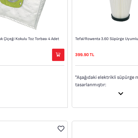
 Çiçeği Kokulu Toz Torbası 4 Adet
399.90 TL
"Aşağıdaki elektrikli süpürge m
tasarlanmıştır:
X-Pert 160 MS722, MS723, R
X-Pert 3.60 RH692, RH693, R
TY697
X-Pert 360 RH723, TY723