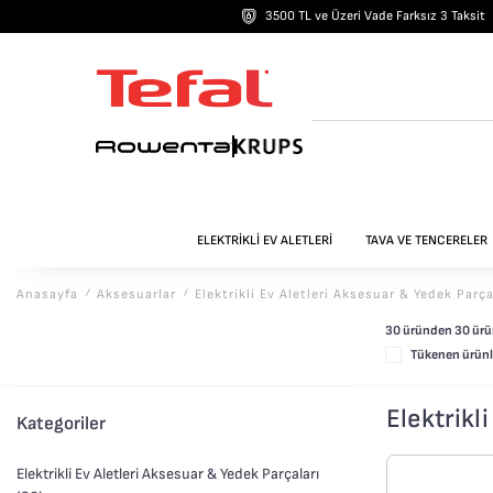
3500 TL ve Üzeri Vade Farksız 3 Taksit
20.000 TL ve Üzeri Alışv
ELEKTRİKLİ EV ALETLERİ
TAVA VE TENCERELER
Anasayfa
/
Aksesuarlar
/
Elektrikli Ev Aletleri Aksesuar & Yedek Parça
30 üründen
30
ürün
Tükenen ürünle
Elektrikl
Kategoriler
Elektrikli Ev Aletleri Aksesuar & Yedek Parçaları