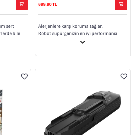
699.90 TL
Tüm sert
Alerjenlere karşı koruma sağlar.
rlerde bile
Robot süpürgenizin en iyi performansı
tır.
göstermesi için, bu paketteki parçaları her
re: Toz ve
6 ayda bir değiştirmeniz önerilir.
e
n.