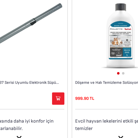
X-Pert 360 Easy TY723
X-Pert Easy 160 RH723"
Döşeme ve Halı Temizleme Solüsyonu
Tefal/Rowenta 37 Serisi Uyumlu Elektronik Süpürge Borusu
999.90 TL
Evcil hayvan lekelerini etkili ş
asında daha iyi konfor için
temizler
arlanabilir.
Seyreltilerek kullanılan formül
, silindirik (kanister)