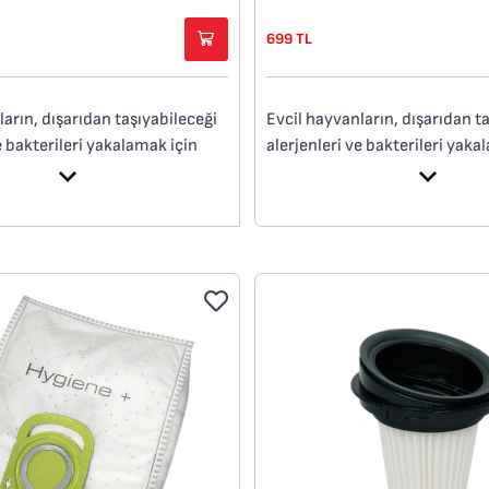
699 TL
ların, dışarıdan taşıyabileceği
Evcil hayvanların, dışarıdan t
e bakterileri yakalamak için
alerjenleri ve bakterileri yaka
syonlu filtre.
yüksek filtrasyonlu filtre.