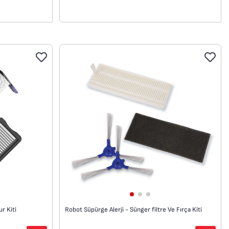
i bile etkili
ak üzere
in uygundur.
r Kiti
Robot Süpürge Alerji - Sünger filtre Ve Fırça Kiti