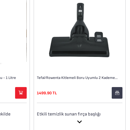
 - 1 Litre
Tefal/Rowenta Kitlemeli Boru Uyumlu 2 Kademeli Fırça
1499.90 TL
ekilde
Etkili temizlik sunan fırça başlığı
ü, en inatçı