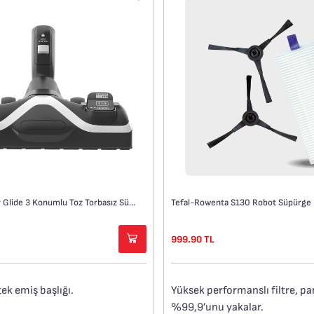
Rowenta P3wer Glide 3 Konumlu Toz Torbasız Süpürge Emiş Başlığı
999.90 TL
ek emiş başlığı.
Yüksek performanslı filtre, par
%99,9’unu yakalar.