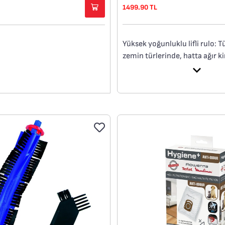
1499.90 TL
Yüksek yoğunluklu lifli rulo: 
zemin türlerinde, hatta ağır ki
etkili temizlik için tasarlanmış
Yıkanabilir, değiştirilebilir filt
partiküllerin optimum şekild
filtrelenmesini sağlar.
Çamaşır makinesine koymayı