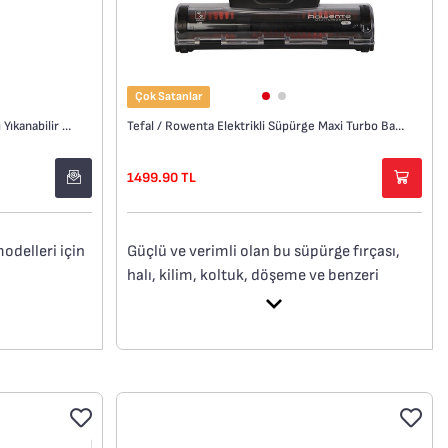
Çok Satanlar
Tefal / Rowenta Elektrikli Süpürge Maxi Turbo Başlık
Tefal/Rowenta 3.60 Süpürge Uyumlu Yıkanabilir Filtre
1499.90 TL
Güçlü ve verimli olan bu süpürge fırçası,
odelleri için
halı, kilim, koltuk, döşeme ve benzeri
yüzeylerden toz, lif ve evcil hayvan
tüylerini çıkarmak için özel olarak
H722, RH723
tasarlanmıştır.
H697, TY693,