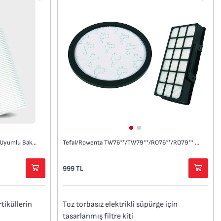
Tefal/Rowenta TW76**/TW79**/RO76**/RO79** Uyumlu Filtre ve Bakım Kiti
Tefal-Rowenta S130 Robot Süpürge Uyumlu Bakım Kiti
999 TL
Toz torbasız elektrikli süpürge için
tiküllerin
tasarlanmış filtre kiti