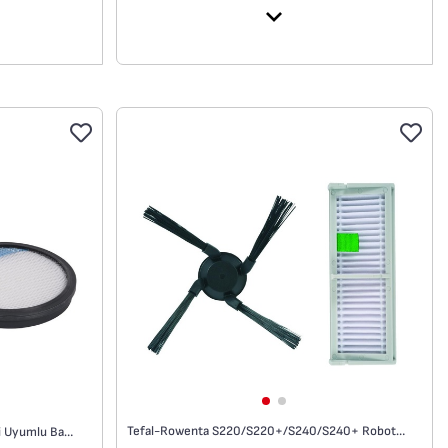
Tefal-Rowenta S220/S220+/S240/S240+ Robot Süpürge Uyumlu Bakım Kiti
Tefal/Rowenta TW37**/RO37** Serisi Uyumlu Bakım Kiti