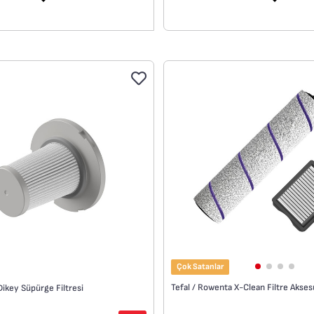
günlük ve evcil hayvan lekelerin
 tutma sapına kolayca takılır.
şekilde çıkarır.
Koltuklar ve halılar dahil olm
çeşitli yüzeylerde kullanım iç
Çok Satanlar
Tefal / Rowenta X-Clean Filtre Aksesu
Dikey Süpürge Filtresi