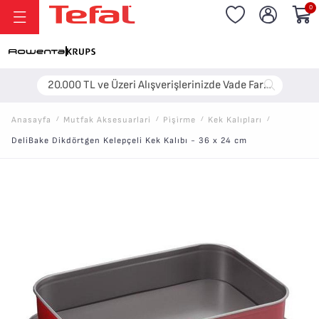
0
20.000 TL ve Üzeri Alışverişlerinizde Vade Farksız 6 Taksit!
Anasayfa
/
Mutfak Aksesuarlari
/
Pi̇şi̇rme
/
Kek Kalıpları
/
DeliBake Dikdörtgen Kelepçeli Kek Kalıbı - 36 x 24 cm