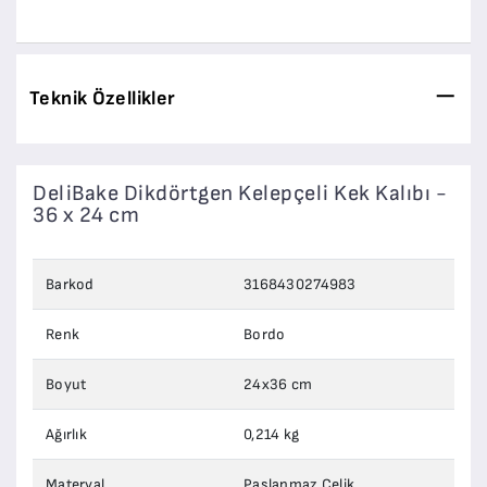
Teknik Özellikler
DeliBake Dikdörtgen Kelepçeli Kek Kalıbı -
36 x 24 cm
Barkod
3168430274983
Renk
Bordo
Boyut
24x36 cm
Ağırlık
0,214 kg
Materyal
Paslanmaz Çelik