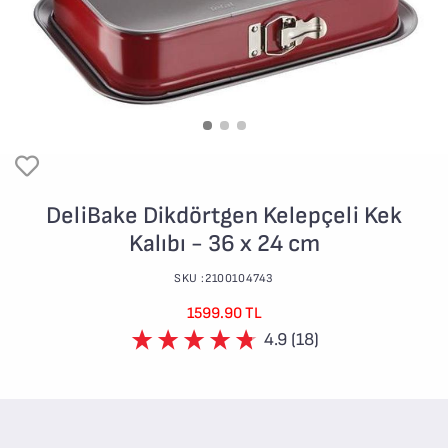
DeliBake Dikdörtgen Kelepçeli Kek
Kalıbı - 36 x 24 cm
SKU :2100104743
1599.90 TL
4.9 (18)