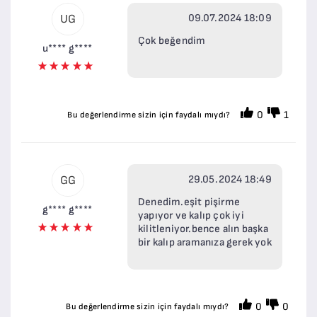
09.07.2024 18:09
UG
Çok beğendim
u**** g****
0
1
Bu değerlendirme sizin için faydalı mıydı?
29.05.2024 18:49
GG
Denedim.eşit pişirme
g**** g****
yapıyor ve kalıp çok iyi
kilitleniyor.bence alın başka
bir kalıp aramanıza gerek yok
0
0
Bu değerlendirme sizin için faydalı mıydı?