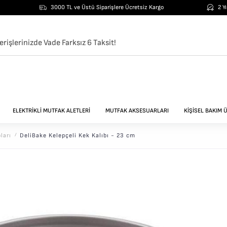
3000 TL ve Üstü Siparişlere Ücretsiz Kargo
2 Y
erişlerinizde Vade Farksız 6 Taksit!
ELEKTRİKLİ MUTFAK ALETLERİ
MUTFAK AKSESUARLARI
KİŞİSEL BAKIM 
ları
/
DeliBake Kelepçeli Kek Kalıbı - 23 cm