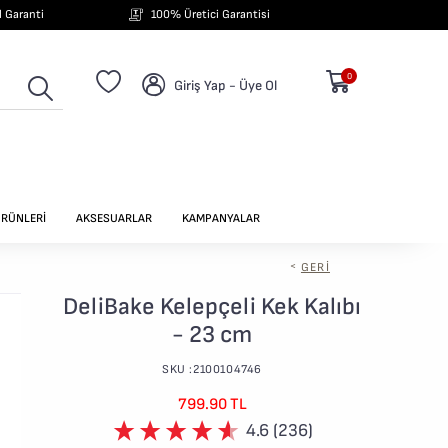
ıl Garanti
100% Üretici Garantisi
0
Giriş Yap - Üye Ol
ÜRÜNLERİ
AKSESUARLAR
KAMPANYALAR
<
GERI
DeliBake Kelepçeli Kek Kalıbı
- 23 cm
SKU :2100104746
799.90 TL
4.6 (236)