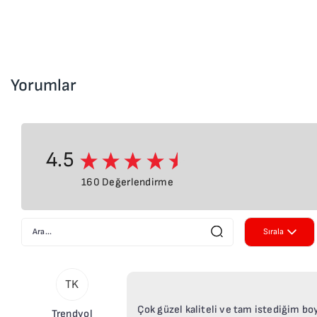
Yorumlar
4.5
160 Değerlendirme
Sırala
Yeniden E
TK
Eskiden Y
Çok güzel kaliteli ve tam istediğim bo
Trendyol