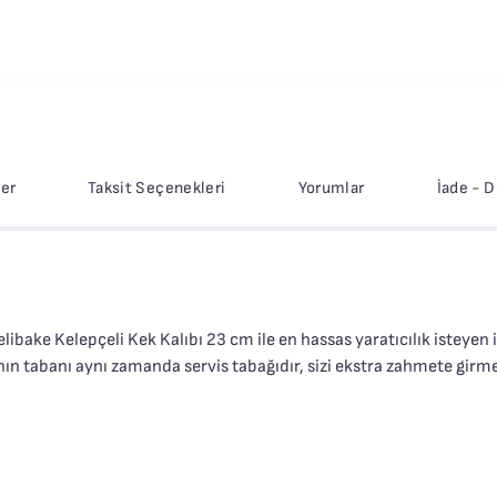
ler
Taksit Seçenekleri
Yorumlar
İade - 
ibake Kelepçeli Kek Kalıbı 23 cm ile en hassas yaratıcılık isteyen i
ın tabanı aynı zamanda servis tabağıdır, sizi ekstra zahmete girme