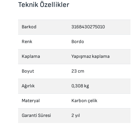
Teknik Özellikler
Barkod
3168430275010
Renk
Bordo
Kaplama
Yapışmaz kaplama
Boyut
23 cm
Ağırlık
0,308 kg
Materyal
Karbon çelik
Garanti Süresi
2 yıl