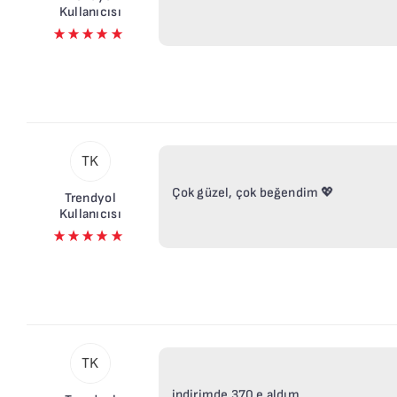
Kullanıcısı
En Beğeni
Önce Yüks
Önce Düşü
TK
Çok güzel, çok beğendim 💖
Trendyol
Kullanıcısı
TK
indirimde 370 e aldım