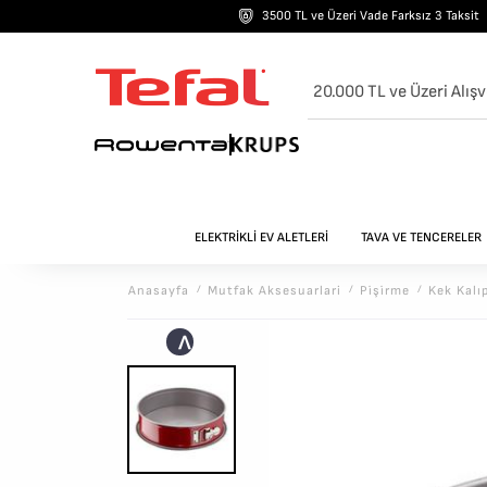
3500 TL ve Üzeri Vade Farksız 3 Taksit
20.000 TL ve Üzeri Alışv
ELEKTRİKLİ EV ALETLERİ
TAVA VE TENCERELER
Anasayfa
/
Mutfak Aksesuarlari
/
Pi̇şi̇rme
/
Kek Kalıp
<