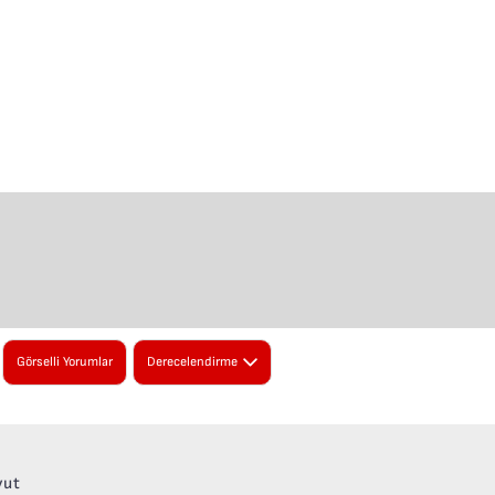
Görselli Yorumlar
Derecelendirme
skiye
5 Puan
★
★
★
★
★
eniye
yut