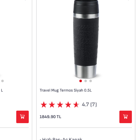
 L
Travel Mug Termos Siyah 0.5L
4.7 (7)
1849.90 TL
• Hızlı Bas-Aç Kapak