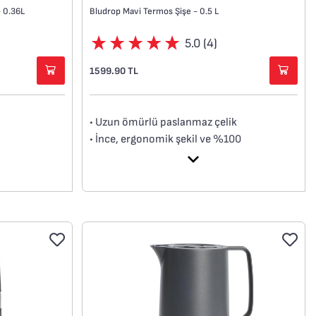
- 0.36L
Bludrop Mavi Termos Şişe - 0.5 L
5.0 (4)
1599.90 TL
• Uzun ömürlü paslanmaz çelik
• İnce, ergonomik şekil ve %100
sızdırmazlık
• Taşımayı kolaylaştıran Quick-Press 360°
kapak
• Sıcak içecekleri 12 saate kadar sıcak
tutma
• Soğuk içecekleri 24 saate kadar soğuk
tutma
• %100 bulaşık makinesinde yıkanabilir