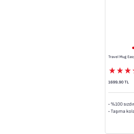
Travel Mug Easy
1699.90 TL
• %100 sızdı
• Taşıma kola
• Buton sist
• Isı izolasy
• BPA içerme