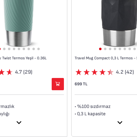
 Twist Termos Yeşil - 0.36L
Travel Mug Compact 0,3 L Termos - 
4.7 (29)
4.2 (42)
699 TL
rmazlık
• %100 sızdırmaz
ylığı
• 0,3 L kapasite
emi
• 3 saat sıcak, 6 saat soğuk t
onu
• Vakum yalıtımlı paslanmaz çe
z.
• 360° içilebilir kapak tasarımı