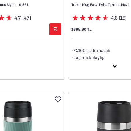
mos Siyah - 0.36 L
Travel Mug Easy Twist Termos Mavi 
4.7 (47)
4.6 (15)
1699.90 TL
• %100 sızdırmazlık
• Taşıma kolaylığı
• Buton sistemi
• Isı izolasyonu
• BPA içermez.
• Kolay temizlenir.