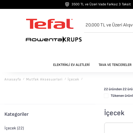
3500 TL ve Üzeri Vade Farksız 3 Taksit
20.000 TL ve Üzeri Alışv
ELEKTRİKLİ EV ALETLERİ
TAVA VE TENCERELER
Anasayfa
/
Mutfak Aksesuarlari
/
İçecek
/
22 üründen
22
ürün
Tükenen ürünle
İçecek
Kategoriler
İçecek (22)