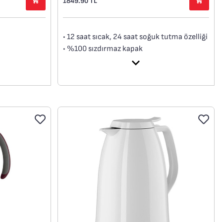
1849.90 TL
• 12 saat sıcak, 24 saat soğuk tutma özelliği
• %100 sızdırmaz kapak
• Sade ve zarif tasarım
• Sağlıklı saklama