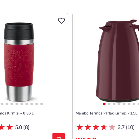
lenir.
• Tüm geleneksel araç tutucu
tasarım
os Kırmızı - 0.36 L
Mambo Termos Parlak Kırmızı - 1.5L
5.0 (8)
3.7 (10)