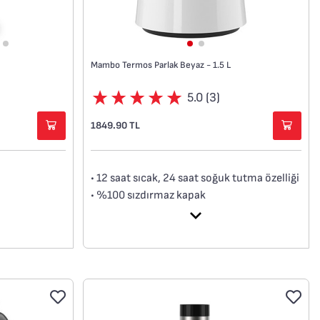
Mambo Termos Parlak Beyaz - 1.5 L
5.0 (3)
1849.90 TL
• 12 saat sıcak, 24 saat soğuk tutma özelliği
• %100 sızdırmaz kapak
• Sade ve zarif tasarım
a
• Sağlıklı saklama