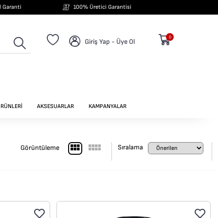
ıl Garanti
100% Üretici Garantisi
0
Giriş Yap - Üye Ol
ÜRÜNLERİ
AKSESUARLAR
KAMPANYALAR
Sıralama
Görüntüleme