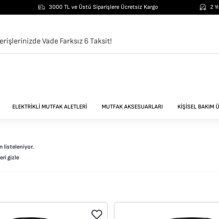
3000 TL ve Üstü Siparişlere Ücretsiz Kargo
2 Y
erişlerinizde Vade Farksız 6 Taksit!
ELEKTRİKLİ MUTFAK ALETLERİ
MUTFAK AKSESUARLARI
KİŞİSEL BAKIM 
 listeleniyor.
ri gizle