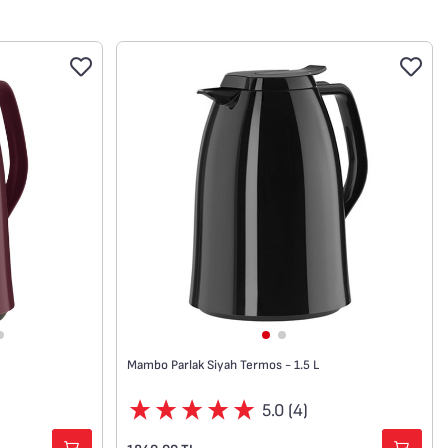
lara uygun
Yüksek kaliteli cam astar, gün boyu
mükemmel kahve ve çay tadı sağlar.
Mambo Parlak Siyah Termos - 1.5 L
5.0 (4)