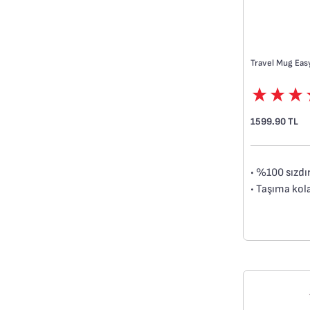
Travel Mug Easy
1599.90 TL
• %100 sızdı
• Taşıma kola
• Buton sist
• Isı izolasy
• BPA içerme
• Kolay temiz