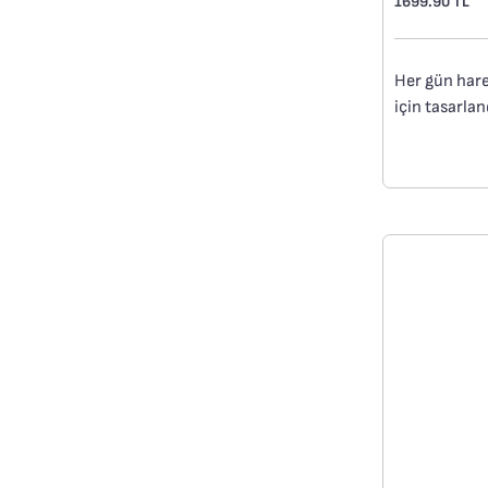
1699.90 TL
Her gün hare
için tasarla
favori içecek
yanınızda gö
kullanımlık 
uzun ömürlü 
tasarımıyla 
ihtiyaç duyac
Quick Press 
Mükemmel k
dış yüzey, %
güvenli taşı
kadar sıcak, 
kadar soğuk 