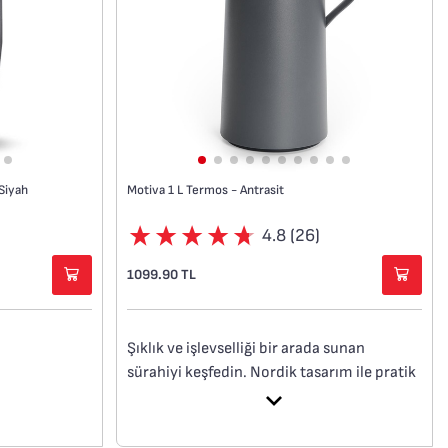
Siyah
Motiva 1 L Termos - Antrasit
4.8 (26)
1099.90 TL
Şıklık ve işlevselliği bir arada sunan
sürahiyi keşfedin. Nordik tasarım ile pratik
utma
özellikleri birleştirerek, aile ve
lik astar
arkadaşlarınızla paylaşılan samimi anlar
için mükemmel bir merkez parça sunar.