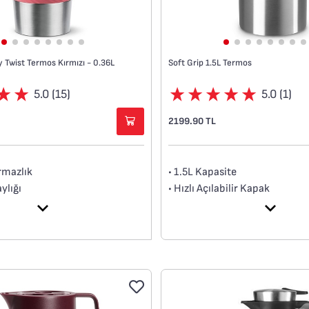
 Twist Termos Kırmızı - 0.36L
Soft Grip 1.5L Termos
5.0 (15)
5.0 (1)
2199.90 TL
rmazlık
• 1.5L Kapasite
ylığı
• Hızlı Açılabilir Kapak
emi
• 12 Saate Kadar Sıcak Tutma
onu
• 24 Saate Kadar Soğuk Tutm
z.
lenir.