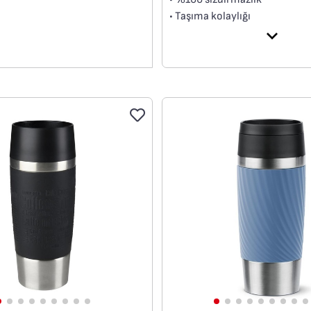
• Taşıma kolaylığı
• Buton sistemi
• Isı izolasyonu
• BPA içermez.
• Kolay temizlenir.