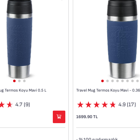
ug Termos Koyu Mavi 0.5 L
Travel Mug Termos Koyu Mavi - 0.36
4.7 (9)
4.9 (17)
1699.90 TL
• %100 sızdırmazlık