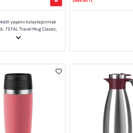
1849.90 TL
ketli yaşamı kolaylaştırmak
ndı. TEFAL Travel Mug Classic,
lerinizi gittiğiniz her yere
türmenizi sağlar. Tek
ürünlere olan ihtiyacı azaltan
ve yeniden kullanılabilir
bu termos kupa, seyahatlerde
ağınız her özelliği sunar:
kapak ile kolay içim,
avrama için yumuşak dokulu
100 sızdırmaz tasarım ile
ma, Sıcak içecekleri 4 saate
soğuk içecekleri ise 8 saate
tutan paslanmaz çelik gövde.