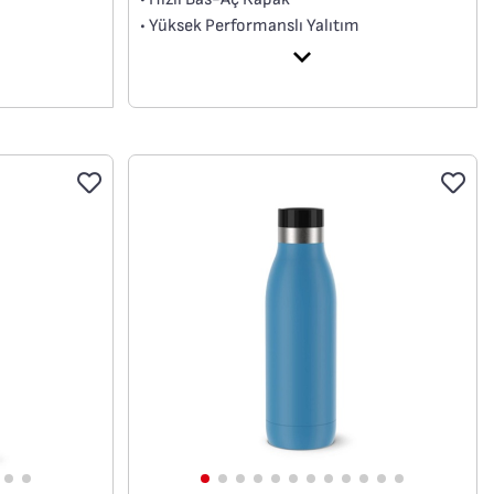
• Yüksek Performanslı Yalıtım
• 12 Saate Kadar Soğuk , 6 Saate Kadar
Sıcak Koruma Süresi
• Yumuşak Dokulu Dış Yüzey
• 0.5 L