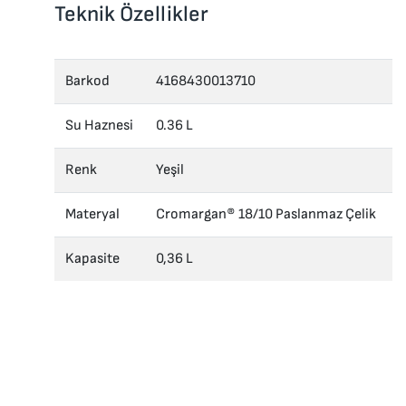
Teknik Özellikler
Barkod
4168430013710
Su Haznesi
0.36 L
Renk
Yeşil
Materyal
Cromargan® 18/10 Paslanmaz Çelik
Kapasite
0,36 L