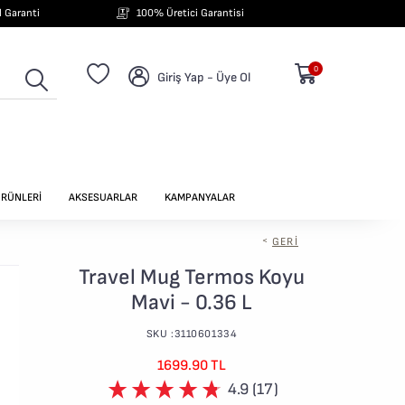
ıl Garanti
100% Üretici Garantisi
0
Giriş Yap - Üye Ol
ÜRÜNLERİ
AKSESUARLAR
KAMPANYALAR
<
GERI
Travel Mug Termos Koyu
Mavi - 0.36 L
SKU :3110601334
1699.90 TL
4.9 (17)