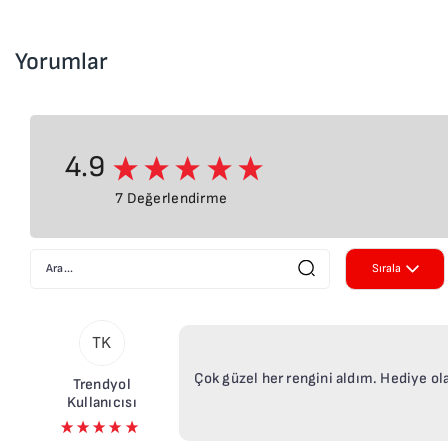
Yorumlar
4.9
7 Değerlendirme
Sırala
Yeniden E
TK
Eskiden Y
Çok güzel her rengini aldım. Hediye ola
Trendyol
Kullanıcısı
En Beğeni
Önce Yüks