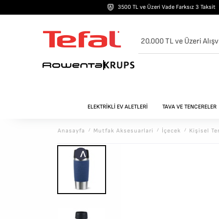
3500 TL ve Üzeri Vade Farksız 3 Taksit
ELEKTRİKLİ EV ALETLERİ
TAVA VE TENCERELER
Anasayfa
/
Mutfak Aksesuarlari
/
İçecek
/
Kişisel T
<