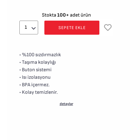
Stokta
100+
adet ürün
SEPETE EKLE
• %100 sızdırmazlık
• Taşıma kolaylığı
• Buton sistemi
• Isı izolasyonu
• BPA içermez.
• Kolay temizlenir.
detaylar