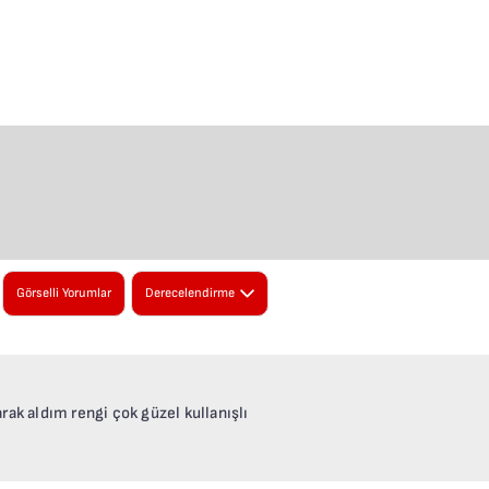
Görselli Yorumlar
Derecelendirme
skiye
5 Puan
★
★
★
★
★
eniye
rak aldım rengi çok güzel kullanışlı
4 Puan
len Yorumlar
★
★
★
★
★
ek Puanlar