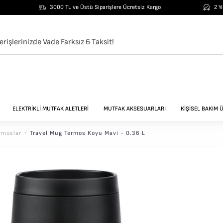
3000 TL ve Üstü Siparişlere Ücretsiz Kargo
2 Y
ELEKTRİKLİ MUTFAK ALETLERİ
MUTFAK AKSESUARLARI
KİŞİSEL BAKIM 
ermoslar
/
Travel Mug Termos Koyu Mavi - 0.36 L