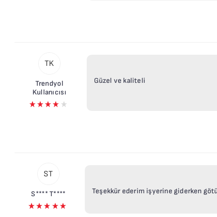
TK
Güzel ve kaliteli
Trendyol
Kullanıcısı
ST
Teşekkür ederim işyerine giderken gö
S**** T****