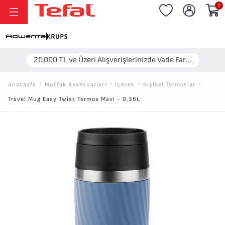
0
20.000 TL ve Üzeri Alışverişlerinizde Vade Farksız 6 Taksit!
Anasayfa
/
Mutfak Aksesuarlari
/
İçecek
/
Kişisel Termoslar
/
Travel Mug Easy Twist Termos Mavi - 0.36L