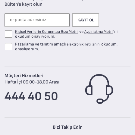
Bülten'e kayıt olun
KAYIT OL
ve
'ni
Kişisel Verilerin Korunması Rıza Metni
Aydınlatma Metni
okudum onaylıyorum.
Pazarlama ve tanıtım amaçlı
okudum,
elektronik ileti iznini
onaylıyorum.
Müşteri Hizmetleri
Hafta İçi 09.00-18.00 Arası
444 40 50
Bizi Takip Edin