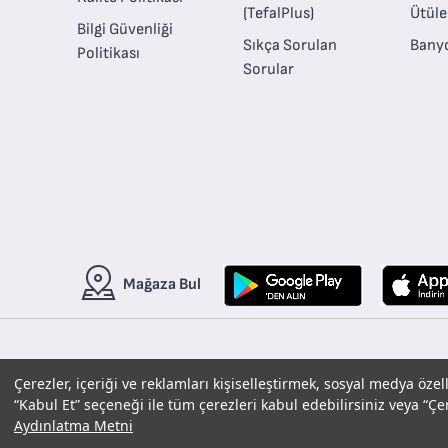
(TefalPlus)
Ütül
Bilgi Güvenliği
Sıkça Sorulan
Banyo
Politikası
Sorular
Mağaza Bul
Copyright © 2020 T
Çerezler, içeriği ve reklamları kişiselleştirmek, sosyal medya özel
“Kabul Et” seçeneği ile tüm çerezleri kabul edebilirsiniz veya “Çer
Aydınlatma Metni