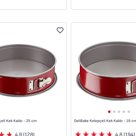
DeliBake Kelepçeli Kek Kalıbı - 19 c
eli Kek Kalıbı - 25 cm
4.8 (194)
4.9 (128)