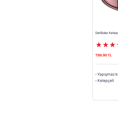
DeliBake Kelepç
799.90 TL
• Yapışmaz 
• Kelepçeli
• Yüksek kali