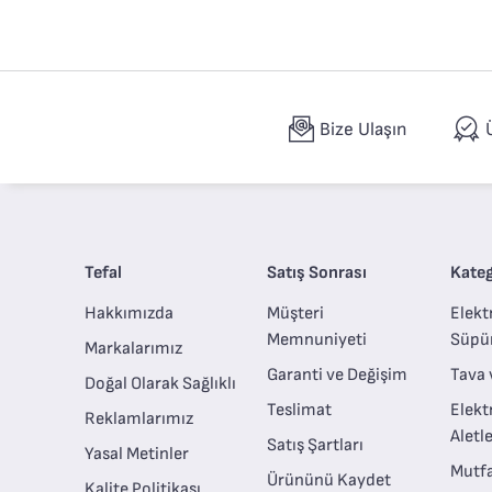
Bize Ulaşın
Tefal
Satış Sonrası
Kateg
Hakkımızda
Müşteri
Elektr
Memnuniyeti
Süpü
Markalarımız
Garanti ve Değişim
Tava 
Doğal Olarak Sağlıklı
Teslimat
Elekt
Reklamlarımız
Aletle
Satış Şartları
Yasal Metinler
Mutfa
Ürününü Kaydet
Kalite Politikası