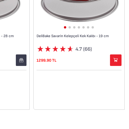
ı - 28 cm
DeliBake Savarin Kelepçeli Kek Kalıbı - 19 cm
4.7 (66)
1299.90 TL