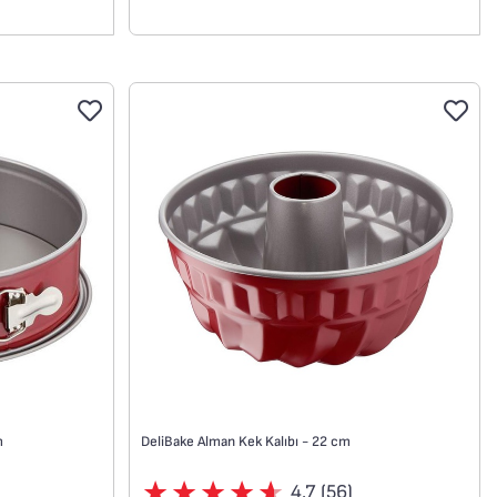
m
DeliBake Alman Kek Kalıbı - 22 cm
4.7 (56)