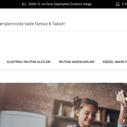
3000 TL ve Üstü Siparişlere Ücretsiz Kargo
2 Y
erişlerinizde Vade Farksız 6 Taksit!
ELEKTRİKLİ MUTFAK ALETLERİ
MUTFAK AKSESUARLARI
KİŞİSEL BAKIM 