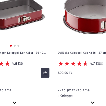
DeliBake Dikdörtgen Kelepçeli Kek Kalıbı - 36 x 24 cm
DeliBake Kelepçeli Kek Kalıbı - 27 c
4.9 (18)
4.7 (155)
899.90 TL
kaplama
• Yapışmaz kaplama
• Kelepçeli
teli karbon çelik
• Yüksek kaliteli karbon çelik