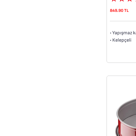
849.90 TL
• Yapışmaz 
• Kelepçeli
• Yüksek kali