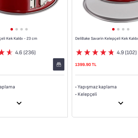
eli Kek Kalıbı - 23 cm
DeliBake Savarin Kelepçeli Kek Kalıb
4.6 (236)
4.9 (102)
1399.90 TL
kaplama
• Yapışmaz kaplama
• Kelepçeli
teli karbon çelik
• Yüksek kaliteli karbon çelik