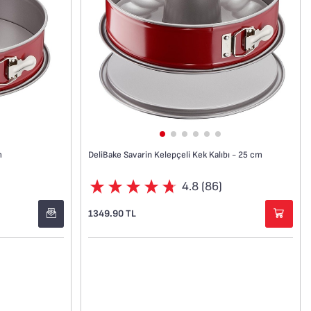
DeliBake Savarin Kelepçeli Kek Kalıbı - 25 cm
m
4.8 (86)
1349.90 TL