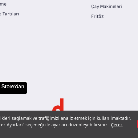
eme
Çay Makineleri
 Tartıları
Fritöz
üm hakları saklıdır.
Sohbet çerez tercihleri
Tefal bir
markasıdır.
likleri sağlamak ve trafiğimizi analiz etmek için kullanılmaktadır.
ez Ayarları” seçeneği ile ayarları düzenleyebilirsiniz.
Çerez