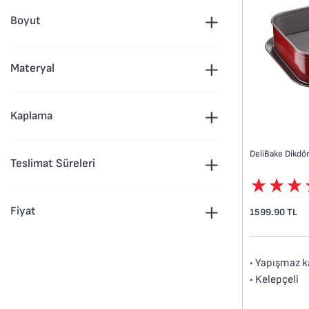
Boyut
Materyal
Kaplama
Teslimat Süreleri
Fiyat
1599.90 TL
• Yapışmaz 
• Kelepçeli
• Yüksek kali