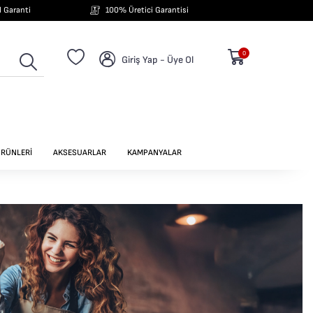
ıl Garanti
100% Üretici Garantisi
0
Giriş Yap - Üye Ol
ÜRÜNLERİ
AKSESUARLAR
KAMPANYALAR