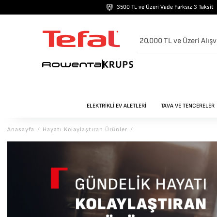
3500 TL ve Üzeri Vade Farksız 3 Taksit
20.000 TL ve Üzeri Alışv
ELEKTRİKLİ EV ALETLERİ
TAVA VE TENCERELER
Anasayfa
/
Hayatı Kolaylaştıran Ürünler
/