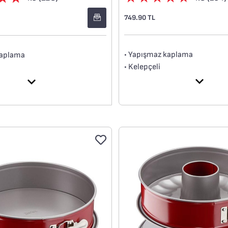
749.90 TL
• Yapışmaz kaplama
kaplama
• Kelepçeli
• Yüksek kaliteli karbon çelik
teli karbon çelik