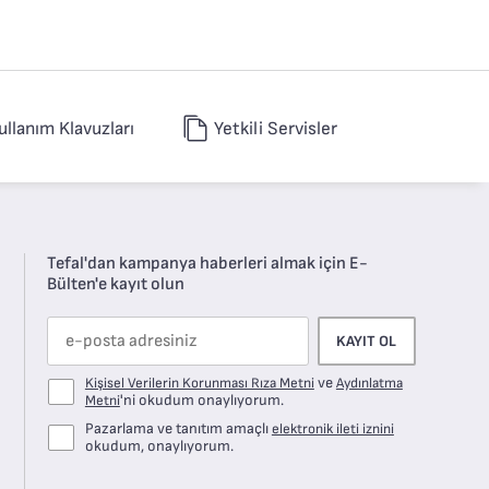
ullanım Klavuzları
Yetkili Servisler
Tefal'dan kampanya haberleri almak için E-
Bülten'e kayıt olun
KAYIT OL
ve
Kişisel Verilerin Korunması Rıza Metni
Aydınlatma
'ni okudum onaylıyorum.
Metni
Pazarlama ve tanıtım amaçlı
elektronik ileti iznini
okudum, onaylıyorum.