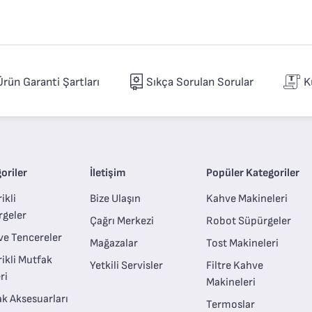
Ürün Garanti Şartları
Sıkça Sorulan Sorular
K
oriler
İletişim
Popüler Kategoriler
ikli
Bize Ulaşın
Kahve Makineleri
rgeler
Çağrı Merkezi
Robot Süpürgeler
ve Tencereler
Mağazalar
Tost Makineleri
rikli Mutfak
Yetkili Servisler
Filtre Kahve
ri
Makineleri
k Aksesuarları
Termoslar