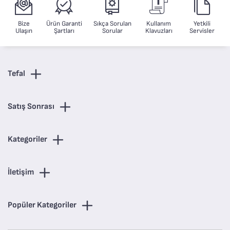
kadar arındırılmasını
sağlar
Bize
Ürün Garanti
Sıkça Sorulan
Kullanım
Yetkili
Ulaşın
Şartları
Sorular
Klavuzları
Servisler
Tefal
Satış Sonrası
Kategoriler
İletişim
Popüler Kategoriler