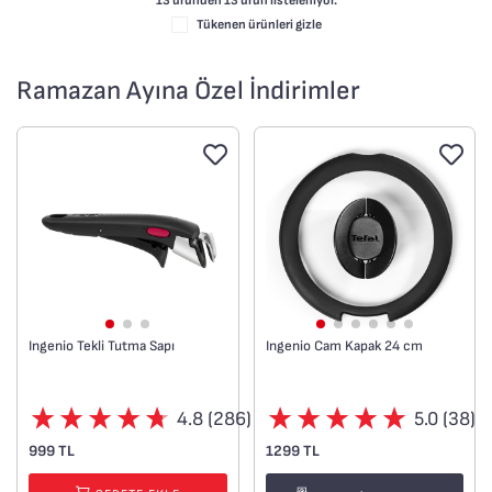
13 üründen
13
ürün listeleniyor.
Tükenen ürünleri gizle
Ramazan Ayına Özel İndirimler
Ingenio Tekli Tutma Sapı
Ingenio Cam Kapak 24 cm
4.8 (286)
5.0 (38)
999 TL
1299 TL