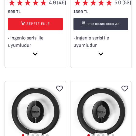
4.9 (46)
5.0 (53)
999 TL
1399 TL
SEPETE EKLE
STOK GELİNCE HABER VER
• Ingenio serisi ile
• Ingenio serisi ile
uyumludur
uyumludur
• 18 cm
• 26 cm