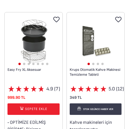
Easy Fry XL Aksesuar
Krups Otomatik Kahve Makinesi
Temizleme Tableti
4.9 (7)
5.0 (12)
999.90 TL
349 TL
SEPETE EKLE
STOK GELİNCE HABER VER
• OPTİMİZE EDİLMİŞ
Kahve makineleri için