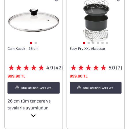
Cam Kapak - 26 cm
Easy Fry XXL Aksesuar
4.9 (42)
5.0 (7)
999.90 TL
999.90 TL
STOK GELİNCE HABER VER
STOK GELİNCE HABER VER
26 cm tüm tencere ve
tavalarla uyumludur.