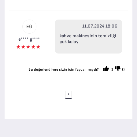
11.07.2024 18:06
EG
kahve makinesinin temizliği
e**** g****
çok kolay
0
0
Bu değerlendirme sizin için faydalı mıydı?
1