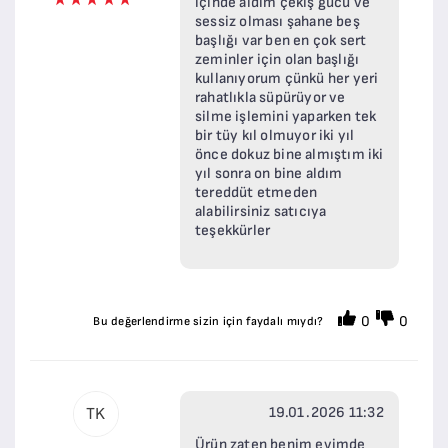
içinde aldım çekiş gücü ve
sessiz olması şahane beş
başlığı var ben en çok sert
zeminler için olan başlığı
kullanıyorum çünkü her yeri
rahatlıkla süpürüyor ve
silme işlemini yaparken tek
bir tüy kıl olmuyor iki yıl
önce dokuz bine almıştım iki
yıl sonra on bine aldım
tereddüt etmeden
alabilirsiniz satıcıya
teşekkürler
0
0
Bu değerlendirme sizin için faydalı mıydı?
19.01.2026 11:32
TK
Ürün zaten benim evimde