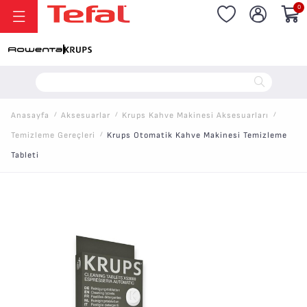
0
20.000 TL ve Üzeri Alışverişlerinizde Vade Farksız 6 Taksit!
Anasayfa
/
Aksesuarlar
/
Krups Kahve Makinesi Aksesuarları
/
Temizleme Gereçleri
/
Krups Otomatik Kahve Makinesi Temizleme
Tableti