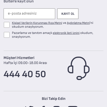
Bülten'e kayıt olun
KAYIT OL
ve
'ni
Kişisel Verilerin Korunması Rıza Metni
Aydınlatma Metni
okudum onaylıyorum.
Pazarlama ve tanıtım amaçlı
okudum,
elektronik ileti iznini
onaylıyorum.
Müşteri Hizmetleri
Hafta İçi 09.00-18.00 Arası
444 40 50
Bizi Takip Edin