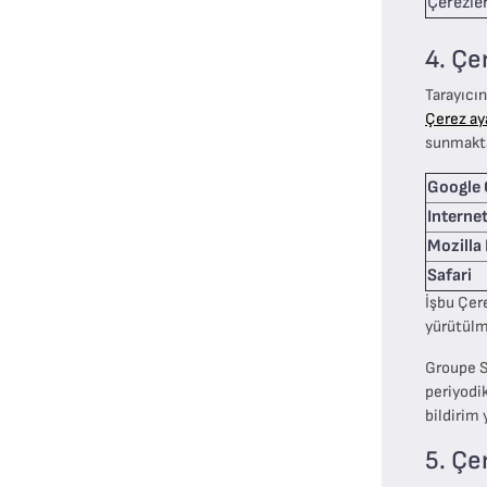
Çerezler
4. Çe
Tarayıcın
Çerez aya
sunmakta 
Google
Interne
Mozilla 
Safari
İşbu Çere
yürütülm
Groupe S
periyodi
bildirim 
5. Çe