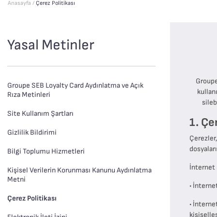
Anasayfa /
Çerez Politikası
Yasal Metinler
Groupe
Groupe SEB Loyalty Card Aydınlatma ve Açık
kullan
Rıza Metinleri
sileb
Site Kullanım Şartları
1. Çe
Gizlilik Bildirimi
Çerezler,
dosyaları
Bilgi Toplumu Hizmetleri
İnternet
Kişisel Verilerin Korunması Kanunu Aydınlatma
Metni
• İnterne
Çerez Politikası
• ​İntern
kişiselle