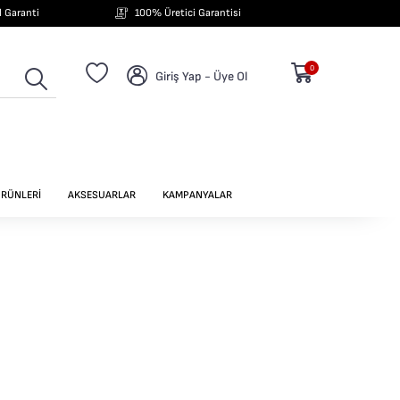
ıl Garanti
100% Üretici Garantisi
0
Giriş Yap - Üye Ol
ÜRÜNLERİ
AKSESUARLAR
KAMPANYALAR