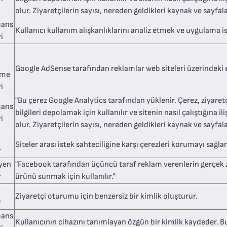
olur. Ziyaretçilerin sayısı, nereden geldikleri kaynak ve sayfal
mans
Kullanıcı kullanım alışkanlıklarını analiz etmek ve uygulama ista
i
Google AdSense tarafından reklamlar web siteleri üzerindeki e
eme
i
"Bu çerez Google Analytics tarafından yüklenir. Çerez, ziyaretçi
mans
bilgileri depolamak için kullanılır ve sitenin nasıl çalıştığına 
i
olur. Ziyaretçilerin sayısı, nereden geldikleri kaynak ve sayfal
Siteler arası istek sahteciliğine karşı çerezleri korumayı sağlar
r
yen
"Facebook tarafından üçüncü taraf reklam verenlerin gerçek za
r
ürünü sunmak için kullanılır."
Ziyaretçi oturumu için benzersiz bir kimlik oluşturur.
r
mans
Kullanıcının cihazını tanımlayan özgün bir kimlik kaydeder. Bu