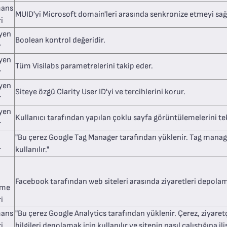
mans
MUID'yi Microsoft domain'leri arasında senkronize etmeyi sağ
i
yen
Boolean kontrol değeridir.
r
yen
Tüm Visilabs parametrelerini takip eder.
r
yen
Siteye özgü Clarity User ID'yi ve tercihlerini korur.
r
yen
Kullanıcı tarafından yapılan çoklu sayfa görüntülemelerini te
r
"Bu çerez Google Tag Manager tarafından yüklenir. Tag manag
r
kullanılır."
Facebook tarafından web siteleri arasında ziyaretleri depolama
eme
i
mans
"Bu çerez Google Analytics tarafından yüklenir. Çerez, ziyaretçi
i
bilgileri depolamak için kullanılır ve sitenin nasıl çalıştığına 