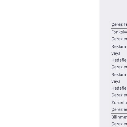
Çerez T
Fonksiy
Çerezle
Reklam
veya
Hedefl
Çerezler
Reklam
veya
Hedefl
Çerezler
Zorunlu
Çerezle
Bilinme
Çerezle