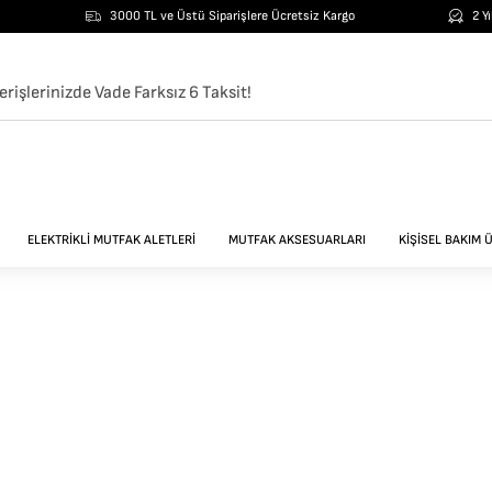
3000 TL ve Üstü Siparişlere Ücretsiz Kargo
2 Y
erişlerinizde Vade Farksız 6 Taksit!
ELEKTRİKLİ MUTFAK ALETLERİ
MUTFAK AKSESUARLARI
KİŞİSEL BAKIM 