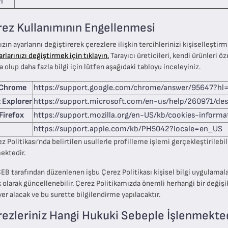
i
rez Kullanımının Engellenmesi
ızın ayarlarını değiştirerek çerezlere ilişkin tercihlerinizi kişiselleştir
rlarınızı değiştirmek için tıklayın.
Tarayıcı üreticileri, kendi ürünleri ö
olup daha fazla bilgi için lütfen aşağıdaki tabloyu inceleyiniz.
 Chrome
https://support.google.com/chrome/answer/95647?hl
t Explorer
https://support.microsoft.com/en-us/help/260971/des
Firefox
https://support.mozilla.org/en-US/kb/cookies-infor
https://support.apple.com/kb/PH5042?locale=en_US
z Politikası’nda belirtilen usullerle profilleme işlemi gerçekleştirilebi
ektedir.
EB tarafından düzenlenen işbu Çerez Politikası kişisel bilgi uygulama
k olarak güncellenebilir. Çerez Politikamızda önemli herhangi bir değiş
yer alacak ve bu surette bilgilendirme yapılacaktır.
rezleriniz Hangi Hukuki Sebeple İşlenmekte