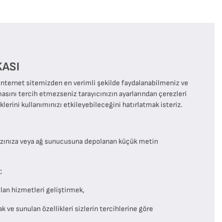
KASI
 internet sitemizden en verimli şekilde faydalanabilmeniz ve
masını tercih etmezseniz tarayıcınızın ayarlarından çerezleri
lerini kullanımınızı etkileyebileceğini hatırlatmak isteriz.​
 cihazınıza veya ağ sunucusuna depolanan küçük metin
r;
ulan hizmetleri geliştirmek,
ak ve sunulan özellikleri sizlerin tercihlerine göre