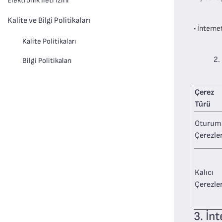
Elektronik İleti İzini
Kalite ve Bilgi Politikaları
• İnterne
Kalite Politikaları
2.
Bilgi Politikaları
Çerez
Türü
Oturum
Çerezler
Kalıcı
Çerezle
3. İn