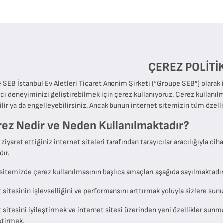
​ÇEREZ POLİTİ
 SEB İstanbul Ev Aletleri Ticaret Anonim Şirketi (“Groupe SEB”) olarak
ıcı deneyiminizi geliştirebilmek için çerez kullanıyoruz. Çerez kullanıl
ilir ya da engelleyebilirsiniz. Ancak bunun internet sitemizin tüm özellik
rez Nedir ve Neden Kullanılmaktadır?
 ziyaret ettiğiniz internet siteleri tarafından tarayıcılar aracılığıyla
dır.
 sitemizde çerez kullanılmasının başlıca amaçları aşağıda sayılmaktadı
t sitesinin işlevselliğini ve performansını arttırmak yoluyla sizlere sun
et sitesini iyileştirmek ve internet sitesi üzerinden yeni özellikler sunm
ştirmek,