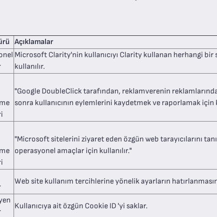
ürü
Açıklamalar
onel
Microsoft Clarity'nin kullanıcıyı Clarity kullanan herhangi bir
r
kullanılır.
"Google DoubleClick tarafından, reklamverenin reklamlarından
eme
sonra kullanıcının eylemlerini kaydetmek ve raporlamak için ku
i
"Microsoft sitelerini ziyaret eden özgün web tarayıcılarını tanı
eme
operasyonel amaçlar için kullanılır."
i
Web site kullanım tercihlerine yönelik ayarların hatırlanmasın
r
yen
Kullanıcıya ait özgün Cookie ID 'yi saklar.
r