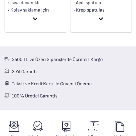
• Açılı spatula
• Isıya dayanıklı
• Krep spatulası
• Kolay saklama için
• Kaşık
ergonomik boyutlar
• Uzun spatula
• Çizmeye özel yapı
• Kepçe
• Bulaşık makinasında
yıkanabilir.
2500 TL ve Üzeri Siparişlerde Ücretsiz Kargo
2 Yıl Garanti
Taksit ve Kredi Kartı ile Güvenli Ödeme
100% Üretici Garantisi