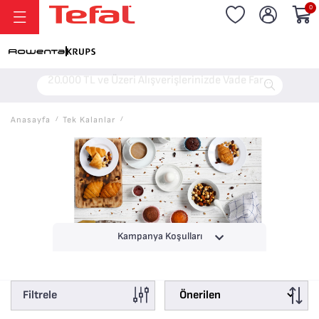
0
20.000 TL ve Üzeri Alışverişlerinizde Vade Farksız 6 Taksit!
Anasayfa
/
Tek Kalanlar
/
Kampanya Koşulları
Filtrele