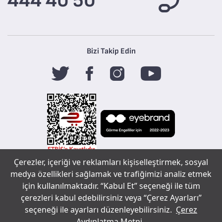
444 40 50
Bizi Takip Edin
Çerezler, içeriği ve reklamları kişiselleştirmek, sosyal
Tefal
medya özellikleri sağlamak ve trafiğimizi analiz etmek
için kullanılmaktadır. “Kabul Et” seçeneği ile tüm
Copyright ©
çerezleri kabul edebilirsiniz veya “Çerez Ayarları”
Sohbet çerez tercihleri
2020 Tüm
seçeneği ile ayarları düzenleyebilirsiniz.
Çerez
bir
markasıdır.
hakları
Aydınlatma Metni