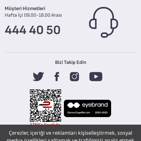
Müşteri Hizmetleri
Hafta İçi 09.00-18.00 Arası
444 40 50
Bizi Takip Edin
Çerezler, içeriği ve reklamları kişiselleştirmek, sosyal
Tefal
medya özellikleri sağlamak ve trafiğimizi analiz etmek