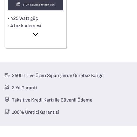
STOK GELİNCE HABER VER
• 425 Watt güç
• 4 hız kademesi
• Turbo fonksiyonu
• Çift metal çırpıcı
• Çift metal hamur aparatı
2500 TL ve Üzeri Siparişlerde Ücretsiz Kargo
2 Yıl Garanti
Taksit ve Kredi Kartı ile Güvenli Ödeme
100% Üretici Garantisi