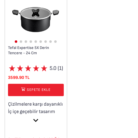
Tefal Expertise 5X Derin
Tencere - 24 Cm
5.0 (1)
3599.90 TL
SEPETE EKLE
Çizilmelere karşı dayanıklı
İç içe geçebilir tasarım
Üstün ısıtma performansı
Mükemmel mühürleme
Bir numara