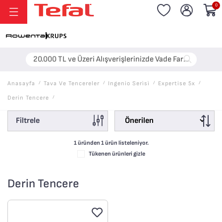
0
20.000 TL ve Üzeri Alışverişlerinizde Vade Farksız 6 Taksit!
Anasayfa
/
Tava Ve Tencereler
/
Ingenio Seri̇si̇
/
Expertise 5x
/
Derin Tencere
/
Filtrele
1 üründen
1
ürün listeleniyor.
Tükenen ürünleri gizle
Derin Tencere