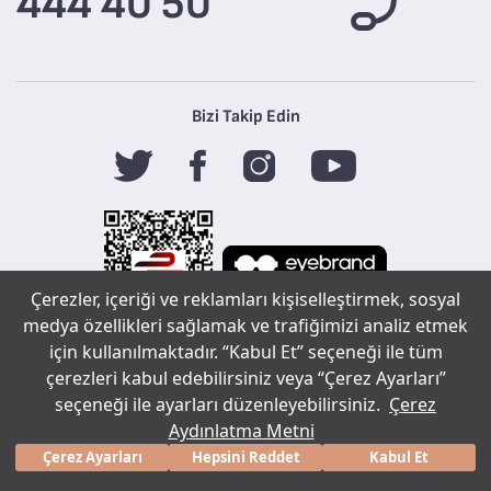
444 40 50
Bizi Takip Edin
Çerezler, içeriği ve reklamları kişiselleştirmek, sosyal
medya özellikleri sağlamak ve trafiğimizi analiz etmek
için kullanılmaktadır. “Kabul Et” seçeneği ile tüm
Tefal
çerezleri kabul edebilirsiniz veya “Çerez Ayarları”
seçeneği ile ayarları düzenleyebilirsiniz.
Çerez
Aydınlatma Metni
Copyright ©
Sohbet çerez tercihleri
2020 Tüm
Çerez Ayarları
Hepsini Reddet
Kabul Et
bir
markasıdır.
hakları