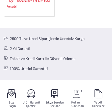
Seçili Tencerelerde 3 Al 2 Öde
Fırsatı!
2500 TL ve Üzeri Siparişlerde Ücretsiz Kargo
2 Yıl Garanti
Taksit ve Kredi Kartı ile Güvenli Ödeme
100% Üretici Garantisi
Bize
Ürün Garanti
Sıkça Sorulan
Kullanım
Yetkili
Ulaşın
Şartları
Sorular
Klavuzları
Servisler