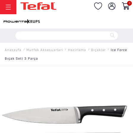
0
20.000 TL ve Üzeri Alışverişlerinizde Vade Farksız 6 Taksit!
Anasayfa
/
Mutfak Aksesuarlari
/
Hazirlama
/
Bıçaklar
/
Ice Force
Bıçak Seti 3 Parça