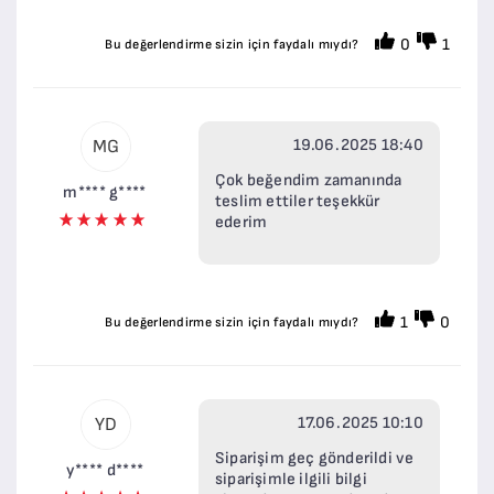
0
1
Bu değerlendirme sizin için faydalı mıydı?
19.06.2025 18:40
MG
Çok beğendim zamanında
m**** g****
teslim ettiler teşekkür
ederim
1
0
Bu değerlendirme sizin için faydalı mıydı?
17.06.2025 10:10
YD
Siparişim geç gönderildi ve
y**** d****
siparişimle ilgili bilgi