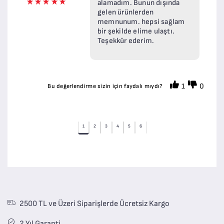
alamadım. Bunun dışında
gelen ürünlerden
memnunum. hepsi sağlam
bir şekilde elime ulaştı.
Teşekkür ederim.
1
0
Bu değerlendirme sizin için faydalı mıydı?
1
2
3
4
5
6
2500 TL ve Üzeri Siparişlerde Ücretsiz Kargo
2 Yıl Garanti