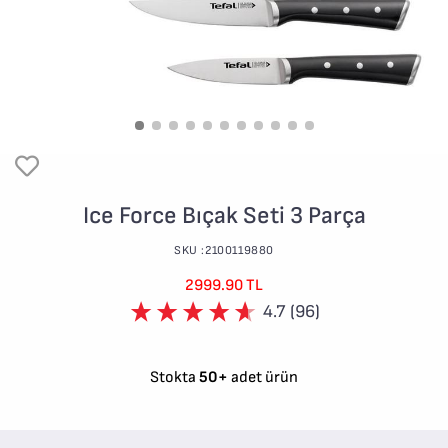
Ice Force Bıçak Seti 3 Parça
SKU :2100119880
2999.90 TL
4.7 (96)
Stokta
50+
adet ürün