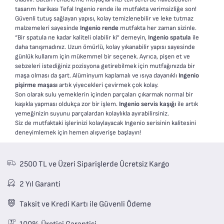
tasarım harikası Tefal Ingenio rende ile mutfakta verimsizliğe son!
Güvenli tutuş sağlayan yapısı, kolay temizlenebilir ve leke tutmaz
malzemeleri sayesinde
Ingenio rende
mutfakta her zaman sizinle.
“Bir spatula ne kadar kaliteli olabilir ki” demeyin,
Ingenio spatula
ile
daha tanışmadınız. Uzun ömürlü, kolay yıkanabilir yapısı sayesinde
günlük kullanım için mükemmel bir seçenek. Ayrıca, pişen et ve
sebzeleri istediğiniz pozisyona getirebilmek için mutfağınızda bir
maşa olması da şart. Alüminyum kaplamalı ve ısıya dayanıklı
Ingenio
pişirme maşası
artık yiyecekleri çevirmek çok kolay.
Son olarak sulu yemeklerin içinden parçaları çıkarmak normal bir
kaşıkla yapması oldukça zor bir işlem.
Ingenio servis kaşığı
ile artık
yemeğinizin suyunu parçalardan kolaylıkla ayırabilirsiniz.
Siz de mutfaktaki işlerinizi kolaylayacak Ingenio serisinin kalitesini
deneyimlemek için hemen alışverişe başlayın!
2500 TL ve Üzeri Siparişlerde Ücretsiz Kargo
2 Yıl Garanti
Taksit ve Kredi Kartı ile Güvenli Ödeme