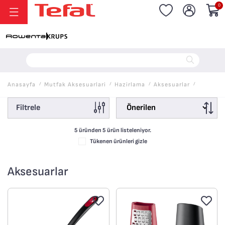
0
20.000 TL ve Üzeri Alışverişlerinizde Vade Farksız 6 Taksit!
Anasayfa
/
Mutfak Aksesuarlari
/
Hazirlama
/
Aksesuarlar
/
Filtrele
5 üründen
5
ürün listeleniyor.
Tükenen ürünleri gizle
Aksesuarlar