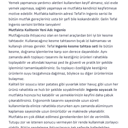
Yemek yapmanıza yardımcı aletleri kullanırken keyif almanız, sizi evde
yemek yapmaya, sağlıklı yaşamaya ve mutfakta kendinizi keşfetmeye
motive edebilir. Mutfakta kalitenin adresi Tefal’in Ingenio serisi ile
bütün mutfak gereçleriniz usta bir şefi bile kıskandırabilir. Gelin Tefal
Ingenio serisini birlikte tanıyalım!
Mutfakta Kalitenin Yeni Adı: Ingenio
Mutfağınızda ihtiyacınız olan en temel araçlardan biri iyi bir kesme
tahtasıdır. Kullanacağınız kesme tahtasının bıçak izi kalmaması ve
kullanışlı olması gerekir. Tefal
Ingenio kesme tahtası seti
ile bütün
kesme, doğrama işlemlerine karşı son derece dayanıklıdır. Aynı
zamanda akıllı toplayıcı tasarımı ile kestiğiniz ürünleri rahatlıkla
toplayabilir ve altındaki kaymaz ped ile güvenli ve pratik bir şekilde
işleminizi tamamlayabilirsiniz. Su toplayıcı özelliğiyle kestiğiniz
ürünlerin suyu tezgahınıza dağılmaz, böylece su diğer ürünlerinize
bulaşmaz.
Kaliteli bir soyucu ister patates gibi yuvarlak ister havuç gibi uzun her
ürünü rahatlıkla ve hızlı bir şekilde soyabilmelidir.
Ingenio soyacak
ile
mutfakta hızınıza hız katabilir ve yemeklerinizin keyfini daha çabuk
çıkarabilirsiniz. Ergonomik tasarımı sayesinde uzun süreli
kullanımlarda elinize rahatlıkla otururken aynı zamanda alüminyum
kaplaması sayesinde uzun ömürlüdür ve makinede yıkanabilir.
Mutfakta en çok dikkat edilmesi gerekenlerden biri de verimlilik.
Tutuşu zor ve istenen sonucu vermeyen bir rende kullanmak zorlayıcı
olabilir. Bütün rendeleme ihtiyaçlarınızı tek seferde halledebilen