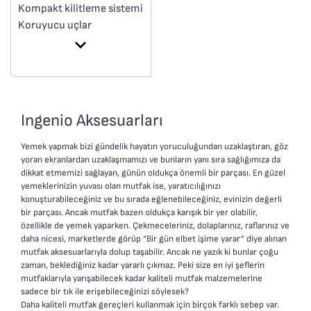
Kompakt kilitleme sistemi
Koruyucu uçlar
230°C’ye kadar ısıya
dayanıklı
Kolay temizlik için bulaşık
makinesinde yıkanabilir
mutfak gereci
Ingenio Aksesuarları
Ingenio+ serisiyle uyumlu
tasarım
Yemek yapmak bizi gündelik hayatın yoruculuğundan uzaklaştıran, göz
yoran ekranlardan uzaklaşmamızı ve bunların yanı sıra sağlığımıza da
dikkat etmemizi sağlayan, günün oldukça önemli bir parçası. En güzel
yemeklerinizin yuvası olan mutfak ise, yaratıcılığınızı
konuşturabileceğiniz ve bu sırada eğlenebileceğiniz, evinizin değerli
bir parçası. Ancak mutfak bazen oldukça karışık bir yer olabilir,
özellikle de yemek yaparken. Çekmeceleriniz, dolaplarınız, raflarınız ve
daha nicesi, marketlerde görüp “Bir gün elbet işime yarar” diye alınan
mutfak aksesuarlarıyla dolup taşabilir. Ancak ne yazık ki bunlar çoğu
zaman, beklediğiniz kadar yararlı çıkmaz. Peki size en iyi şeflerin
mutfaklarıyla yarışabilecek kadar kaliteli mutfak malzemelerine
sadece bir tık ile erişebileceğinizi söylesek?
Daha kaliteli mutfak gereçleri kullanmak için birçok farklı sebep var.