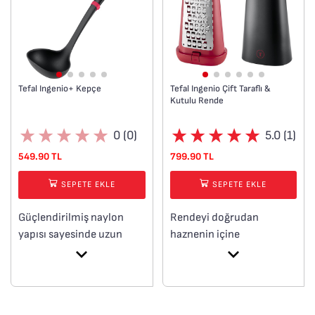
Tefal Ingenio+ Kepçe
Tefal Ingenio Çift Taraflı &
Kutulu Rende
0 (0)
5.0 (1)
549.90 TL
799.90 TL
SEPETE EKLE
SEPETE EKLE
Güçlendirilmiş naylon
Rendeyi doğrudan
yapısı sayesinde uzun
haznenin içine
ömürlü kullanım sunar.
yapabilirsiniz.
Akıllı halka tasarımı
Çift taraflı rendeleme
sayesinde tencere ve
yüzeyleri sunar.
tavalara güvenle asılabilir.
Kolay temizlik için bulaşık