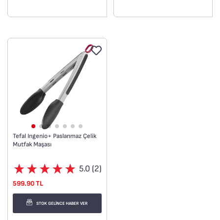
bıçakları,
Akıllı halka, çırpma telini
Koruyucu bıçak kılıfı,
yüzeyden yukarıda tutar,
Kolayca temizlemek için
Kolayca temizlemek için
bulaşık makinesinde
bulaşık makinesinde
yıkanabilir mutfak aleti.
yıkanabilir mutfak aleti.
Ingenio+ serisi ile uyumlu
Ingenio+ serisi ile uyumlu
tasarım.
tasarım.
Tefal Ingenio+ Paslanmaz Çelik
Mutfak Maşası
5.0 (2)
599.90 TL
STOK GELİNCE HABER VER