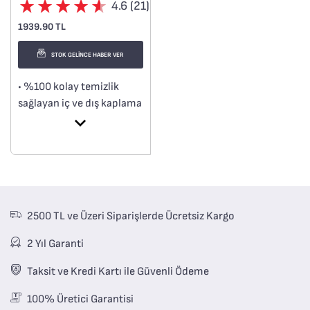
4.6 (21)
1939.90 TL
STOK GELİNCE HABER VER
• %100 kolay temizlik
sağlayan iç ve dış kaplama
• 100% güvenli yapışmaz
kaplama
• Thermo-Signal™
• Difüzyon taban
2500 TL ve Üzeri Siparişlerde Ücretsiz Kargo
2 Yıl Garanti
Taksit ve Kredi Kartı ile Güvenli Ödeme
100% Üretici Garantisi