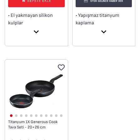
SEPETE EKLE
STOK GELİNCE HABER VER
• Yapışmaz titanyum
• El yakmayan silikon
kaplama
kulplar
• 100% güvenli yapışmaz
• 8/10 yüksek kalite
kaplama
paslanmaz çelik malzeme
• Thermo-Signal™
• İndüksiyon dahil tüm
• Difüzyon taban
ocak türlerine uygundur
• Kolay Pişirme
• Sete dahil ürünler : 18
cm tencere (2,1 L) + 20 cm
tencere (3 L) + 24 cm
tencere (5,2 L)
Titanyum 1X Generous Cook
Tava Seti - 20+26 cm