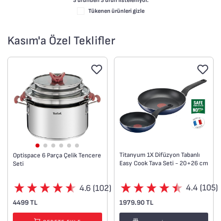
3 üründen
3
ürün listeleniyor.
Tükenen ürünleri gizle
Kasım'a Özel Teklifler
Titanyum 1X Difüzyon Tabanlı
Optispace 6 Parça Çelik Tencere
Easy Cook Tava Seti - 20+26 cm
Seti
4.4 (105)
4.6 (102)
1979.90 TL
4499 TL