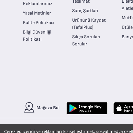
Teslimat
Elekt
Reklamlarımız
Aletle
Satış Şartları
Yasal Metinler
Mutfa
Ürününü Kaydet
Kalite Politikası
(TefalPlus)
Ütül
Bilgi Güvenliği
Sıkça Sorulan
Banyo
Politikası
Sorular
Mağaza Bul
Çerezler, içeriği ve reklamları kişiselleştirmek, sosyal medya özel