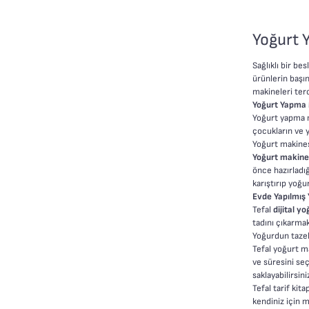
Yoğurt 
Sağlıklı bir be
ürünlerin başı
makineleri terc
Yoğurt Yapma M
Yoğurt yapma maki
çocukların ve y
Yoğurt makinesi
Yoğurt makine
önce hazırladığ
karıştırıp yoğu
Evde Yapılmış 
Tefal
dijital 
tadını çıkarmak
Yoğurdun tazeli
Tefal yoğurt m
ve süresini se
saklayabilirsini
Tefal tarif kit
kendiniz için m