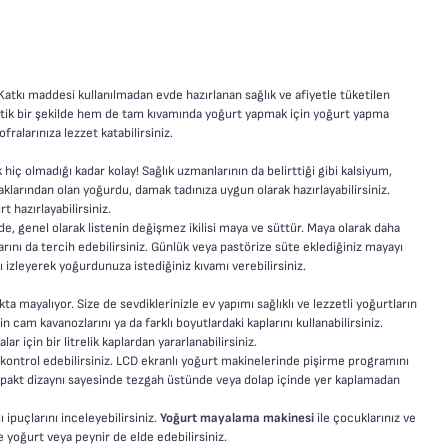
 Katkı maddesi kullanılmadan evde hazırlanan sağlık ve afiyetle tüketilen
ratik bir şekilde hem de tam kıvamında yoğurt yapmak için yoğurt yapma
fralarınıza lezzet katabilirsiniz.
 kolay! Sağlık uzmanlarının da belirttiği gibi kalsiyum,
klarından olan yoğurdu, damak tadınıza uygun olarak hazırlayabilirsiniz.
t hazırlayabilirsiniz.
olarak listenin değişmez ikilisi maya ve süttür. Maya olarak daha
arını da tercih edebilirsiniz. Günlük veya pastörize süte eklediğiniz mayayı
nı izleyerek yoğurdunuza istediğiniz kıvamı verebilirsiniz.
kta mayalıyor. Size de sevdiklerinizle ev yapımı sağlıklı ve lezzetli yoğurtların
 cam kavanozlarını ya da farklı boyutlardaki kaplarını kullanabilirsiniz.
r için bir litrelik kaplardan yararlanabilirsiniz.
kontrol edebilirsiniz. LCD ekranlı yoğurt makinelerinde pişirme programını
ompakt dizaynı sayesinde tezgah üstünde veya dolap içinde yer kaplamadan
ı ipuçlarını inceleyebilirsiniz.
Yoğurt mayalama makinesi
ile çocuklarınız ve
e yoğurt veya peynir de elde edebilirsiniz.