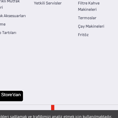
rikli Mutfak
Yetkili Servisler
Filtre Kahve
ri
Makineleri
k Aksesuarları
Termoslar
eme
Çay Makineleri
 Tartıları
Fritöz
likleri sağlamak ve trafiğimizi analiz etmek için kullanılmaktadır.