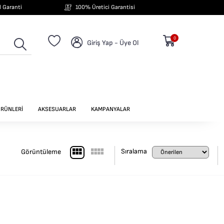
ıl Garanti
100% Üretici Garantisi
0
Giriş Yap - Üye Ol
ÜRÜNLERİ
AKSESUARLAR
KAMPANYALAR
Sıralama
Görüntüleme