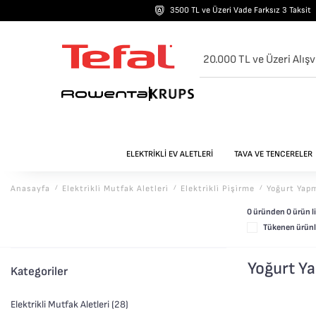
3500 TL ve Üzeri Vade Farksız 3 Taksit
20.000 TL ve Üzeri Alışv
ELEKTRİKLİ EV ALETLERİ
TAVA VE TENCERELER
Anasayfa
/
Elektri̇kli̇ Mutfak Aletleri̇
/
Elektri̇kli̇ Pi̇şi̇rme
/
Yoğurt Yap
0 üründen
0
ürün li
Tükenen ürünle
Yoğurt Y
Kategoriler
Elektrikli Mutfak Aletleri (28)