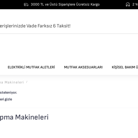
3000 TL ve Üstü Siparişlere Ücretsiz Kargo
2 Y
erişlerinizde Vade Farksız 6 Taksit!
ELEKTRİKLİ MUTFAK ALETLERİ
MUTFAK AKSESUARLARI
KİŞİSEL BAKIM 
ma Makineleri
/
steleniyor.
ri gizle
apma Makineleri