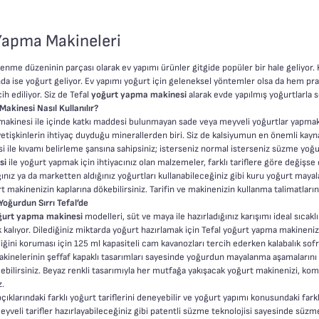
Yapma Makineleri
slenme düzeninin parçası olarak ev yapımı ürünler gitgide popüler bir hale geliyor.
nda ise yoğurt geliyor. Ev yapımı yoğurt için geleneksel yöntemler olsa da hem p
ih ediliyor. Siz de Tefal
yoğurt yapma makinesi
alarak evde yapılmış yoğurtlarla so
akinesi Nasıl Kullanılır?
nesi ile içinde katkı maddesi bulunmayan sade veya meyveli yoğurtlar yapmak hiç olmadığı kadar
etişkinlerin ihtiyaç duyduğu minerallerden biri. Siz de kalsiyumun en önemli kayna
 ile kıvamı belirleme şansına sahipsiniz; isterseniz normal isterseniz süzme yoğur
si
ile yoğurt yapmak için ihtiyacınız olan malzemeler, farklı tariflere göre değişse de, genel 
ınız ya da marketten aldığınız yoğurtları kullanabileceğiniz gibi kuru yoğurt mayal
rt makinenizin kaplarına dökebilirsiniz. Tarifin ve makinenizin kullanma talimatları
Yoğurdun Sırrı Tefal’de
yoğurt yapma makinesi
modelleri, süt ve maya ile hazırladığınız karışımı ideal sıcaklı
 kalıyor. Dilediğiniz miktarda yoğurt hazırlamak için Tefal yoğurt yapma makinenizin
ğini koruması için 125 ml kapasiteli cam kavanozları tercih ederken kalabalık sofrala
akinelerinin şeffaf kapaklı tasarımları sayesinde yoğurdun mayalanma aşamalarını 
çebilirsiniz. Beyaz renkli tasarımıyla her mutfağa yakışacak yoğurt makinenizi, k
z.
apçıklarındaki farklı yoğurt tariflerini deneyebilir ve yoğurt yapımı konusundaki farkl
eyveli tarifler hazırlayabileceğiniz gibi patentli süzme teknolojisi sayesinde süzm