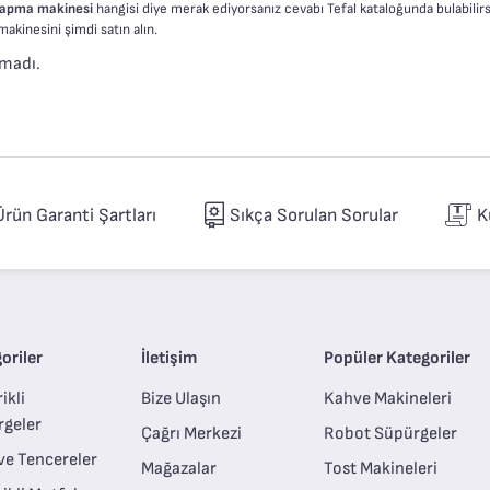
 yapma makinesi
hangisi diye merak ediyorsanız cevabı Tefal kataloğunda bulabilirsi
akinesini şimdi satın alın.
madı.
Ürün Garanti Şartları
Sıkça Sorulan Sorular
K
oriler
İletişim
Popüler Kategoriler
ikli
Bize Ulaşın
Kahve Makineleri
rgeler
Çağrı Merkezi
Robot Süpürgeler
ve Tencereler
Mağazalar
Tost Makineleri