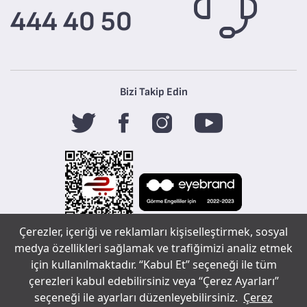
444 40 50
Bizi Takip Edin
Çerezler, içeriği ve reklamları kişiselleştirmek, sosyal
Tefal
medya özellikleri sağlamak ve trafiğimizi analiz etmek
için kullanılmaktadır. “Kabul Et” seçeneği ile tüm
çerezleri kabul edebilirsiniz veya “Çerez Ayarları”
Copyright ©
seçeneği ile ayarları düzenleyebilirsiniz.
Çerez
Sohbet çerez tercihleri
2020 Tüm