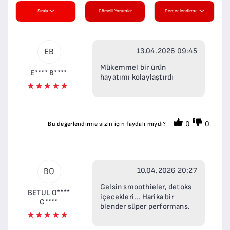
Sırala
Görselli Yorumlar
Derecelendirme
13.04.2026 09:45
EB
Mükemmel bir ürün
E**** B****
hayatımı kolaylaştırdı
0
0
Bu değerlendirme sizin için faydalı mıydı?
10.04.2026 20:27
BO
Gelsin smoothieler, detoks
BETUL O****
içecekleri... Harika bir
C****
blender süper performans.