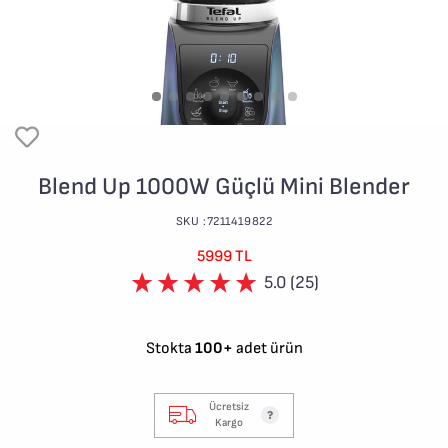
Blend Up 1000W Güçlü Mini Blender
SKU :7211419822
5999 TL
5.0 (25)
Stokta
100+
adet ürün
Ücretsiz
Kargo