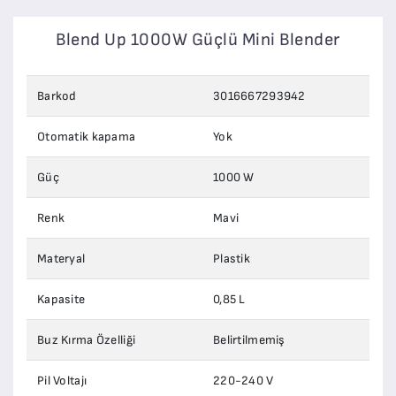
Blend Up 1000W Güçlü Mini Blender
Barkod
3016667293942
Otomatik kapama
Yok
Güç
1000 W
Renk
Mavi
Materyal
Plastik
Kapasite
0,85 L
Buz Kırma Özelliği
Belirtilmemiş
Pil Voltajı
220-240 V