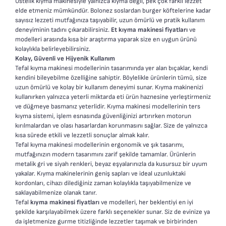
Üstelik kıyma makinesiyle yalnızca kıyma değil, pek çok farklı lezzet
elde etmeniz mümkündür. Bolonez soslardan burger köftelerine kadar
sayısız lezzeti mutfağınıza taşıyabilir, uzun ömürlü ve pratik kullanım
deneyiminin tadını çıkarabilirsiniz.
Et kıyma makinesi fiyatları
ve
modelleri arasında kısa bir araştırma yaparak size en uygun ürünü
kolaylıkla belirleyebilirsiniz.
Kolay, Güvenli ve Hijyenik Kullanım
Tefal kıyma makinesi modellerinin tasarımında yer alan bıçaklar, kendi
kendini bileyebilme özelliğine sahiptir. Böylelikle ürünlerin tümü, size
uzun ömürlü ve kolay bir kullanım deneyimi sunar. Kıyma makinenizi
kullanırken yalnızca yeterli miktarda eti ürün haznesine yerleştirmeniz
ve düğmeye basmanız yeterlidir. Kıyma makinesi modellerinin ters
kıyma sistemi, işlem esnasında güvenliğinizi artırırken motorun
kırılmalardan ve olası hasarlardan korunmasını sağlar. Size de yalnızca
kısa sürede etkili ve lezzetli sonuçlar almak kalır.
Tefal kıyma makinesi modellerinin ergonomik ve şık tasarımı,
mutfağınızın modern tasarımını zarif şekilde tamamlar. Ürünlerin
metalik gri ve siyah renkleri, beyaz eşyalarınızla da kusursuz bir uyum
yakalar. Kıyma makinelerinin geniş sapları ve ideal uzunluktaki
kordonları, cihazı dilediğiniz zaman kolaylıkla taşıyabilmenize ve
saklayabilmenize olanak tanır.
Tefal
kıyma makinesi fiyatları
ve modelleri, her beklentiyi en iyi
şekilde karşılayabilmek üzere farklı seçenekler sunar. Siz de evinize ya
da işletmenize gurme titizliğinde lezzetler taşımak ve birbirinden