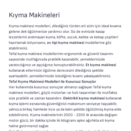
köfteler 2000 W güçlü
• Güvenli ters kıyma
motoru ile dakikada 2.6
sistemi
Kıyma Makineleri
kg kıyma
• Kendiliğinden bilenen
• Güvenli ters kıyma
bıçaklar
Kıyma makinesi modelleri, dilediğiniz türden eti sizin için ideal kıvama
sistemi ters kıyma işlemi
gelene dek öğütmenize yardımcı olur. Siz de evinizde kasap
lezzetlerini aratmayan kıyma, köfte, sucuk, kebbe ve kebap çeşitleri
devam ederken motor
hazırlamak istiyorsanız,
ev tipi kıyma makinesi
modellerine göz
kırılmalardan korunur
atabilirsiniz.
• İki farklı ızgara ile ince ya
Tefal kıyma makinesi modellerinin ergonomik ve güvenli tasarımı
da kalın kıyma
sayesinde mutfağınızda pratiklik kazanabilir, yemeklerinizde
yaratıcılığınızı ve aşçılığınızı konuşturabilirsiniz.
Et kıyma makinesi
• Kendi kendini bileyen
kullanarak etlerinizin öğütme derecesini dilediğiniz şekilde
bıçaklar ile uzun süreli
ayarlayabilir, yemeklerinizde istediğiniz kıvamı yakalayabilirsiniz.
kıyma kalitesi
Tefal Kıyma Makinesi Modelleri ile Kusursuz Sonuçlar
• Geniş saplar ile kolay
Her kullanımda kusursuz sonuçlar almanızı sağlayan Tefal kıyma
makinesi modelleri, güçlü motorları ve hızlı tasarımları ile mutfakta
taşıma ve saklama
size pratiklik ve zaman kazandırır.
Elektrikli kıyma makinesi
kullanarak
• İdeal kordon ve aksesuar
kıyma işlemi esnasında güvenliğinizi maksimum seviyeye taşıyabilir,
saklama
yalnızca birkaç hamlede ince ya da kalın şekilde öğütülmüş kıyma elde
edebilirsiniz. Kıyma makinelerinin 2000 - 2200 W arasında değişen
motor gücü, bir dakika içinde iki kilogramı aşkın ağırlıkta eti kıyma
haline getirmenizi sağlar.