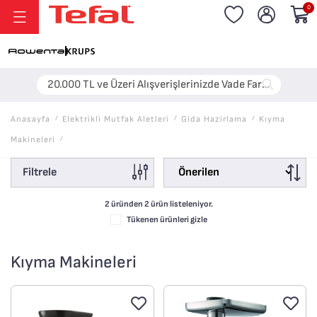
0
20.000 TL ve Üzeri Alışverişlerinizde Vade Farksız 6 Taksit!
Anasayfa
/
Elektri̇kli̇ Mutfak Aletleri̇
/
Gida Hazirlama
/
Kıyma
Makineleri
/
Filtrele
2 üründen
2
ürün listeleniyor.
Tükenen ürünleri gizle
Kıyma Makineleri