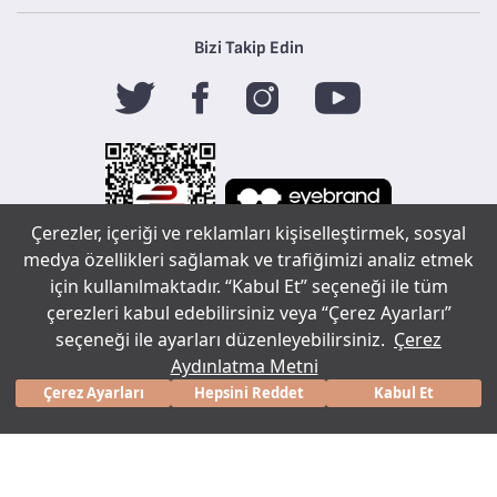
Bizi Takip Edin
Çerezler, içeriği ve reklamları kişiselleştirmek, sosyal
medya özellikleri sağlamak ve trafiğimizi analiz etmek
için kullanılmaktadır. “Kabul Et” seçeneği ile tüm
Tefal
çerezleri kabul edebilirsiniz veya “Çerez Ayarları”
seçeneği ile ayarları düzenleyebilirsiniz.
Çerez
Aydınlatma Metni
Copyright ©
Sohbet çerez tercihleri
2020 Tüm
Çerez Ayarları
Hepsini Reddet
Kabul Et
bir
markasıdır.
hakları
saklıdır.