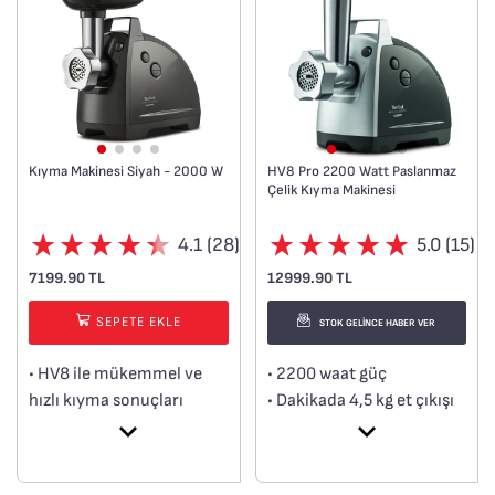
Kıyma Makinesi Siyah - 2000 W
HV8 Pro 2200 Watt Paslanmaz
Çelik Kıyma Makinesi
4.1 (28)
5.0 (15)
7199.90 TL
12999.90 TL
SEPETE EKLE
STOK GELİNCE HABER VER
• HV8 ile mükemmel ve
• 2200 waat güç
hızlı kıyma sonuçları
• Dakikada 4,5 kg et çıkışı
• Taze kıymalardan lezzetli
• 4 farklı öğütücü: Izgara,
ev yapımı köfteler, burger
dilimleme, parmesan ve
köfteleri, içli
küp kesim