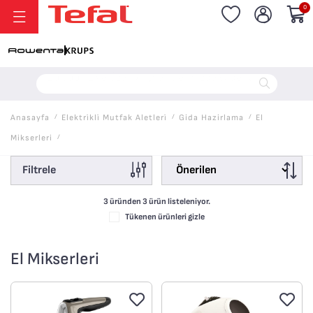
0
Anasayfa
/
Elektri̇kli̇ Mutfak Aletleri̇
/
Gida Hazirlama
/
El
Mikserleri
/
Filtrele
3 üründen
3
ürün listeleniyor.
Tükenen ürünleri gizle
El Mikserleri