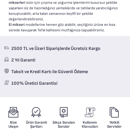
mikserleri
sizin için çırpma ve yoğurma işlemlerini kusursuz şekilde
yaparken siz de hazırladığınız yemeklerde ve tatlılarda yaratıcılığınızı
konuşturabilir, arta kalan zamanınızı keyifli bir şekilde
değerlendirebilirsiniz.
El mikseri
modellerine hemen göz atabilir, seçtiğiniz ürüne en kısa
sürede kavuşarak Tefal kalitesini mutfağınıza taşıyabilirsiniz.
2500 TL ve Üzeri Siparişlerde Ücretsiz Kargo
2 Yıl Garanti
Taksit ve Kredi Kartı ile Güvenli Ödeme
100% Üretici Garantisi
Bize
Ürün Garanti
Sıkça Sorulan
Kullanım
Yetkili
Ulaşın
Şartları
Sorular
Klavuzları
Servisler