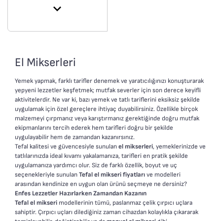
• Turbo fonksiyonu
sağlar.
• Çift metal çırpıcı
Dayanıklı Aksesuarlar:
• Çift metal hamur aparatı
Güvenle
kullanabileceğiniz sağlam
ve uzun ömürlü
El Mikserleri
aksesuarlarla
donatılmıştır.
Yemek yapmak, farklı tarifler denemek ve yaratıcılığınızı konuşturarak
yepyeni lezzetler keşfetmek; mutfak severler için son derece keyifli
Mutfakta İdeal Yardımcı:
aktivitelerdir. Ne var ki, bazı yemek ve tatlı tariflerini eksiksiz şekilde
Geniş tarif yelpazesi
uygulamak için özel gereçlere ihtiyaç duyabilirsiniz. Özellikle birçok
hazırlamanıza yardımcı
malzemeyi çırpmanız veya karıştırmanız gerektiğinde doğru mutfak
olan mükemmel bir
ekipmanlarını tercih ederek hem tarifleri doğru bir şekilde
uygulayabilir hem de zamandan kazanırsınız.
mutfak partneridir.
Tefal kalitesi ve güvencesiyle sunulan
el mikserleri
, yemeklerinizde ve
tatlılarınızda ideal kıvamı yakalamanıza, tarifleri en pratik şekilde
uygulamanıza yardımcı olur. Siz de farklı özellik, boyut ve uç
seçenekleriyle sunulan
Tefal el mikseri fiyatları
ve modelleri
arasından kendinize en uygun olan ürünü seçmeye ne dersiniz?
Enfes Lezzetler Hazırlarken Zamandan Kazanın
Tefal el mikseri
modellerinin tümü, paslanmaz çelik çırpıcı uçlara
sahiptir. Çırpıcı uçları dilediğiniz zaman cihazdan kolaylıkla çıkararak