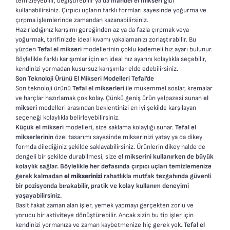
temizleyebilir, değiştirebilir ya da
manuel el mikseri
gibi
kullanabilirsiniz. Çırpıcı uçların farklı formları sayesinde yoğurma ve
çırpma işlemlerinde zamandan kazanabilirsiniz.
Hazırladığınız karışımı gereğinden az ya da fazla çırpmak veya
yoğurmak, tarifinizde ideal kıvamı yakalamanızı zorlaştırabilir. Bu
yüzden
Tefal el mikseri
modellerinin çoklu kademeli hız ayarı bulunur.
Böylelikle farklı karışımlar için en ideal hız ayarını kolaylıkla seçebilir,
kendinizi yormadan kusursuz karışımlar elde edebilirsiniz.
Son Teknoloji Ürünü El Mikseri Modelleri Tefal’de
Son teknoloji ürünü
Tefal el mikserleri
ile mükemmel soslar, kremalar
ve harçlar hazırlamak çok kolay. Çünkü geniş ürün yelpazesi sunan
el
mikseri
modelleri arasından beklentinizi en iyi şekilde karşılayan
seçeneği kolaylıkla belirleyebilirsiniz.
Küçük el mikseri
modelleri, size saklama kolaylığı sunar.
Tefal el
mikserlerinin
özel tasarımı sayesinde mikserinizi yatay ya da dikey
formda dilediğiniz şekilde saklayabilirsiniz. Ürünlerin dikey halde de
dengeli bir şekilde durabilmesi, size
el mikserini kullanırken de büyük
kolaylık sağlar. Böylelikle her defasında çırpıcı uçları temizlemenize
gerek kalmadan
el mikserinizi
rahatlıkla mutfak tezgahında güvenli
bir pozisyonda bırakabilir, pratik ve kolay kullanım deneyimi
yaşayabilirsiniz.
Basit fakat zaman alan işler, yemek yapmayı gerçekten zorlu ve
yorucu bir aktiviteye dönüştürebilir. Ancak sizin bu tip işler için
kendinizi yormanıza ve zaman kaybetmenize hiç gerek yok.
Tefal el