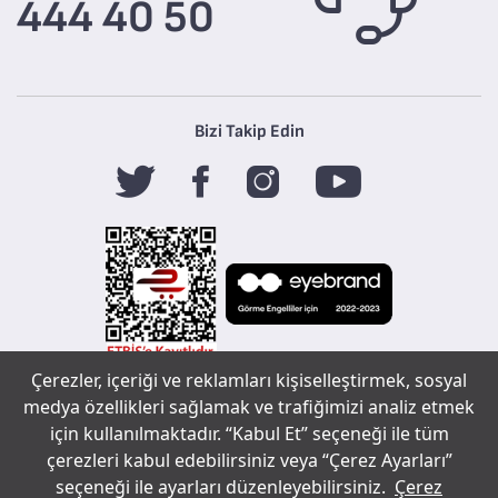
444 40 50
Bizi Takip Edin
Çerezler, içeriği ve reklamları kişiselleştirmek, sosyal
Tefal
medya özellikleri sağlamak ve trafiğimizi analiz etmek
için kullanılmaktadır. “Kabul Et” seçeneği ile tüm
Copyright ©
çerezleri kabul edebilirsiniz veya “Çerez Ayarları”
Sohbet çerez tercihleri
2020 Tüm
seçeneği ile ayarları düzenleyebilirsiniz.
Çerez
bir
markasıdır.
hakları