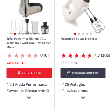
Tefal Powermix Silence 4’ü 1
MasterMix Beyaz El Mikseri
Arada 840 Watt Güçlü Ve Sessiz
Mikser
0 (0)
4.7 (105)
7499.90 TL
2699.90 TL
SEPETE EKLE
STOK GELİNCE HABER VER
4’ü 1 Arada Performans:
• 425 Watt güç
Powermix Silence 4-in-1
• 4 hız kademesi
ile güç, çok yönlülük ve
• Turbo fonksiyonu
sessizlik bir arada sunulur.
• Çift metal çırpıcı
850 W Güçlü Motor:
• Çift metal hamur aparatı