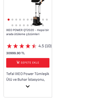
IXEO POWER QT2020 - Hepsi bir
arada ütüleme çözümleri
4.5 (10)
30999.90 TL
SEPETE EKLE
Tefal IXEO Power Tümleşik
Ütü ve Buhar İstasyonu,
maksimum buhar gücü
için yüksek basınç
teknolojisini yerleşik üç
pozisyonlu Akıllı Ütü