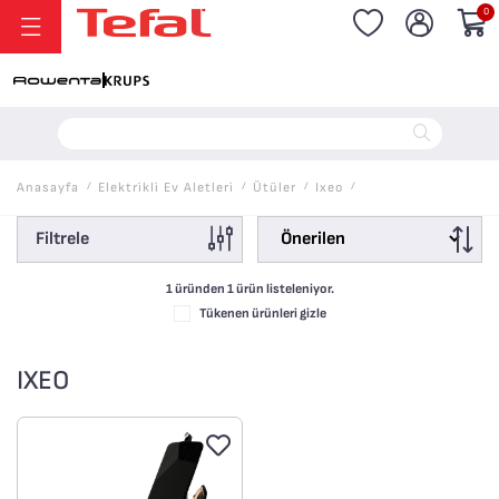
0
Anasayfa
/
Elektri̇kli̇ Ev Aletleri̇
/
Ütüler
/
Ixeo
/
Filtrele
1 üründen
1
ürün listeleniyor.
Tükenen ürünleri gizle
IXEO