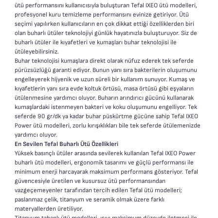
ütü performansını kullanıcısıyla buluşturan Tefal IXEO ütü modelleri,
profesyonel kuru temizleme performansını evinize getiriyor. Ütü
seçimi yapılırken kullanıcıların en çok dikkat ettiği özelliklerden biri
olan
buharlı ütüler
teknolojiyi günlük hayatınızla buluşturuyor. Siz de
buharlı ütüler ile kıyafetleri ve kumaşları buhar teknolojisi ile
ütüleyebilirsiniz.
Buhar teknolojisi kumaşlara direkt olarak nüfuz ederek tek seferde
pürüzsüzlüğü garanti ediyor. Bunun yanı sıra bakterilerin oluşumunu
engelleyerek hijyenik ve uzun süreli bir kullanım sunuyor. Kumaş ve
kıyafetlerin yanı sıra evde koltuk örtüsü, masa örtüsü gibi eşyaların
ütülenmesine yardımcı oluyor. Buharın arındırıcı gücünü kullanarak
kumaşlardaki istenmeyen bakteri ve koku oluşumunu engelliyor. Tek
seferde 90 gr/dk ya kadar buhar püskürtme gücüne sahip Tefal IXEO
Power ütü modelleri, zorlu kırışıklıkları bile tek seferde ütülemenizde
yardımcı oluyor.
En Sevilen Tefal Buharlı Ütü Özellikleri
Yüksek basınçlı ütüler
arasında sevilerek kullanılan Tefal IXEO Power
buharlı ütü modelleri, ergonomik tasarımı ve güçlü performansı ile
minimum enerji harcayarak maksimum performans gösteriyor. Tefal
güvencesiyle üretilen ve kusursuz ütü performansından
vazgeçemeyenler tarafından tercih edilen Tefal ütü modelleri;
paslanmaz çelik, titanyum ve seramik olmak üzere farklı
materyallerden üretiliyor.
Titanyum tabanlı ütü modelleri, ısıyı maksimum düzeyde iletmesi ile