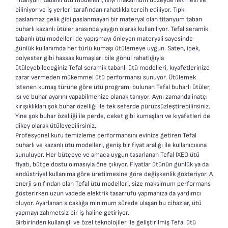
biliniyor ve iş yerleri tarafından rahatlıkla tercih ediliyor. Tıpkı
paslanmaz çelik gibi paslanmayan bir materyal olan titanyum taban
buharlı kazanlı ütüler
arasında yaygın olarak kullanılıyor. Tefal seramik
tabanlı ütü modelleri de yapışmayı önleyen materyali sayesinde
günlük kullanımda her türlü kumaşı ütülemeye uygun. Saten, ipek,
polyester gibi hassas kumaşları bile gönül rahatlığıyla
ütüleyebileceğiniz Tefal seramik tabanlı ütü modelleri, kıyafetlerinize
zarar vermeden mükemmel ütü performansı sunuyor. Ütülemek
istenen kumaş türüne göre ütü programı bulunan Tefal buharlı ütüler,
ısı ve buhar ayarını yapabilmenize olanak tanıyor. Aynı zamanda inatçı
kırışıklıkları şok buhar özelliği ile tek seferde pürüzsüzleştirebilirsiniz.
Yine şok buhar özelliği ile perde, ceket gibi kumaşları ve kıyafetleri de
dikey olarak ütüleyebilirsiniz.
Profesyonel kuru temizleme performansını evinize getiren Tefal
buharlı ve kazanlı ütü modelleri, geniş bir fiyat aralığı ile kullanıcısına
sunuluyor. Her bütçeye ve amaca uygun tasarlanan Tefal IXEO ütü
fiyatı, bütçe dostu olmasıyla öne çıkıyor. Fiyatlar ütünün günlük ya da
endüstriyel kullanıma göre üretilmesine göre değişkenlik gösteriyor. A
enerji sınıfından olan Tefal ütü modelleri, size maksimum performans
gösterirken uzun vadede elektrik tasarrufu yapmanıza da yardımcı
oluyor. Ayarlanan sıcaklığa minimum sürede ulaşan bu cihazlar, ütü
yapmayı zahmetsiz bir iş haline getiriyor.
Birbirinden kullanışlı ve özel teknolojiler ile geliştirilmiş Tefal ütü