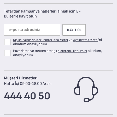
Tefal'dan kampanya haberleri almak için E-
Bülten'e kayıt olun
KAYIT OL
ve
'ni
Kişisel Verilerin Korunması Rıza Metni
Aydınlatma Metni
okudum onaylıyorum.
Pazarlama ve tanıtım amaçlı
okudum,
elektronik ileti iznini
onaylıyorum.
Müşteri Hizmetleri
Hafta İçi 09.00-18.00 Arası
444 40 50