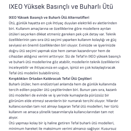
Masası ile birleştirerek,
IXEO Yüksek Basınçlı ve Buharlı Ütü
kısa sürede kusursuz
sonuçlar elde etmenizi
IXEO Yüksek Basınçlı ve Buharlı Ütü Alternatifleri
sağlar. Ergonomik
Ütü, günlük hayatta en çok ihtiyaç duyulan elektrikli ev aletlerinden
biri. Kullanım amaçlarına ve özelliklerine göre modellere ayrılan
dikeyden yataya geçişli
ütüleri seçerken dikkat etmeniz gereken pek çok detay var. Teknik
tasarımı ve ultra hafif ütü
özelliklerinin yanı sıra ütü seçimi yaparken kullanım kolaylığı ve güç
başlığı sayesinde giysi
seviyesi en önemli özelliklerden biri oluyor. Evinizde ve işyerinizde
bakım deneyimi yepyeni
doğru ütü seçimi yapmak size hem zaman kazandırıyor hem de
cihazdan aldığınız verimi arttırıyor. Siz de Tefal’in IXEO yüksek basınçlı
bir boyuta taşınıyor.
ve buharlı ütü modellerine göz atabilir, modellerin teknik özelliklerini
Yaklaşık 70 saniyede
inceleyebilir ve ihtiyacınıza en uygun, işinizi en çok kolaylaştıracak
kullanıma hazır hale gelen
Tefal ütü modelini bulabilirsiniz.
IXEO Power, gömleğinizi
Kırışıklıkları Ortadan Kaldıracak Tefal Ütü Çeşitleri
Buharlı ütüler, hem endüstriyel anlamda hem de günlük kullanımda
ütülemeyi iki kat daha
tercih edilen popüler ütü çeşitlerinden biri. Bunun yanı sıra, kazanlı
hızlı hale getirir ve her gün
ütü modelleri de evinde ve iş yerinde kumaşlarda pürüzsüz bir
pürüzsüz ve kırışıksız bir
görünüm elde etmeyi sevenlerin bir numaralı tercihi oluyor. Yıllardır
görünüm için mükemmel
kullanıcısından tam not almayı başaran Tefal ütü modelleri, her türlü
kullanım ve amaca yönelik tasarımlarıyla kullanıcılarından tam not
bir çözümdür.
alıyor.
Ütü yapmayı kolay bir iş haline getiren Tefal buharlı ütü modelleri,
minimum hareket ile maksimum verimi almanızı sağlıyor. Kusursuz