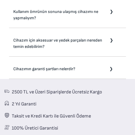
Tam şarj döngüsünden sonra pilin doğru şarj olup olmadığını
kontrol edin. Pil arızalıysa, lütfen değiştirin.
Kullanım ömrünün sonuna ulaşmış cihazımı ne
yapmalıyım?
Cihazınız, geri kazanılabilen veya geri dönüştürülebilen değerli
malzemeler içermektedir. Yerel bir kentsel atık toplama
Cihazım için aksesuar ve yedek parçaları nereden
noktasına bırakın.
temin edebilirim?
Ürününüz için ihtiyacınız olan her şeyi kolayca bulmak için lütfen
web sitesinin “Aksesuarlar” bölümüne gidin.
Cihazımın garanti şartları nelerdir?
Bu web sitesinin "Garanti" bölümünde daha ayrıntılı bilgi
bulabilirsiniz.
2500 TL ve Üzeri Siparişlerde Ücretsiz Kargo
2 Yıl Garanti
Taksit ve Kredi Kartı ile Güvenli Ödeme
100% Üretici Garantisi