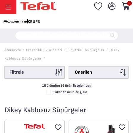
0
20.000 TL ve Üzeri Alışverişlerinizde Vade Farksız 6 Taksit!
Anasayfa
/
Elektri̇kli̇ Ev Aletleri̇
/
Elektri̇kli̇ Süpürgeler
/
Dikey
Kablosuz Süpürgeler
/
Filtrele
16 üründen
16
ürün listeleniyor.
Tükenen ürünleri gizle
Dikey Kablosuz Süpürgeler
Yeni