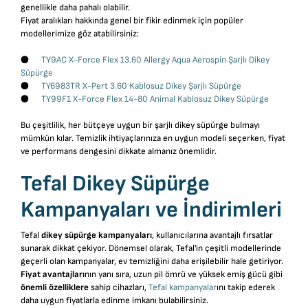
genellikle daha pahalı olabilir.
Fiyat aralıkları hakkında genel bir fikir edinmek için popüler
modellerimize göz atabilirsiniz:
●
TY9AC X-Force Flex 13.60 Allergy Aqua Aerospin Şarjlı Dikey
Süpürge
●
TY6983TR X-Pert 3.60 Kablosuz Dikey Şarjlı Süpürge
●
TY99F1 X-Force Flex 14-80 Animal Kablosuz Dikey Süpürge
Bu çeşitlilik, her bütçeye uygun bir şarjlı dikey süpürge bulmayı
mümkün kılar. Temizlik ihtiyaçlarınıza en uygun modeli seçerken, fiyat
ve performans dengesini dikkate almanız önemlidir.
Tefal Dikey Süpürge
Kampanyaları ve İndirimleri
Tefal
dikey süpürge kampanyaları
, kullanıcılarına avantajlı fırsatlar
sunarak dikkat çekiyor. Dönemsel olarak, Tefal'in çeşitli modellerinde
geçerli olan kampanyalar, ev temizliğini daha erişilebilir hale getiriyor.
Fiyat avantajları
nın yanı sıra, uzun pil ömrü ve yüksek emiş gücü gibi
önemli özelliklere
sahip cihazları,
Tefal kampanyalar
ını takip ederek
daha uygun fiyatlarla edinme imkanı bulabilirsiniz.