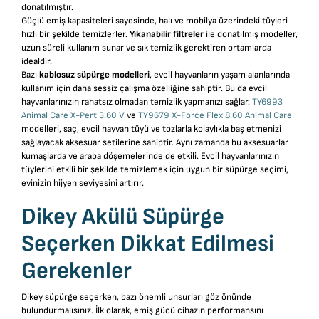
donatılmıştır.
Güçlü emiş kapasiteleri sayesinde, halı ve mobilya üzerindeki tüyleri
hızlı bir şekilde temizlerler.
Yıkanabilir filtreler
ile donatılmış modeller,
uzun süreli kullanım sunar ve sık temizlik gerektiren ortamlarda
idealdir.
Bazı
kablosuz süpürge modelleri
, evcil hayvanların yaşam alanlarında
kullanım için daha sessiz çalışma özelliğine sahiptir. Bu da evcil
hayvanlarınızın rahatsız olmadan temizlik yapmanızı sağlar.
TY6993
Animal Care X-Pert 3.60 V
ve
TY9679 X-Force Flex 8.60 Animal Care
modelleri, saç, evcil hayvan tüyü ve tozlarla kolaylıkla baş etmenizi
sağlayacak aksesuar setilerine sahiptir. Aynı zamanda bu aksesuarlar
kumaşlarda ve araba döşemelerinde de etkili. Evcil hayvanlarınızın
tüylerini etkili bir şekilde temizlemek için uygun bir süpürge seçimi,
evinizin hijyen seviyesini artırır.
Dikey Akülü Süpürge
Seçerken Dikkat Edilmesi
Gerekenler
Dikey süpürge seçerken, bazı önemli unsurları göz önünde
bulundurmalısınız. İlk olarak, emiş gücü cihazın performansını