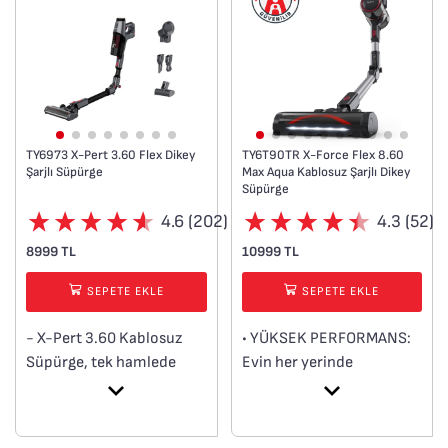
TY6973 X-Pert 3.60 Flex Dikey
TY6T90TR X-Force Flex 8.60
Şarjlı Süpürge
Max Aqua Kablosuz Şarjlı Dikey
Süpürge
4.6 (202)
4.3 (52)
8999 TL
10999 TL
SEPETE EKLE
SEPETE EKLE
- X-Pert 3.60 Kablosuz
• YÜKSEK PERFORMANS:
Süpürge, tek hamlede
Evin her yerinde
tozu çekerek son derece
derinlemesine temizlik
hızlı ve zahmetsiz bir
için 45 Air Watt'a** kadar
temizlik sunar.
güçlü emiş gücü