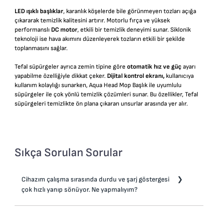
LED ışıklı başlıklar
, karanlık köşelerde bile görünmeyen tozları açığa
çıkararak temizlik kalitesini artırır. Motorlu fırça ve yüksek
performanslı
DC motor
, etkili bir temizlik deneyimi sunar. Siklonik
teknoloji ise hava akımını düzenleyerek tozların etkili bir şekilde
toplanmasını sağlar.
Tefal süpürgeler ayrıca zemin tipine göre
otomatik hız ve güç
ayarı
yapabilme özelliğiyle dikkat çeker.
Dijital kontrol ekranı,
kullanıcıya
kullanım kolaylığı sunarken, Aqua Head Mop Başlık ile uyumlulu
süpürgeler ile çok yönlü temizlik çözümleri sunar. Bu özellikler, Tefal
süpürgeleri temizlikte ön plana çıkaran unsurlar arasında yer alır.
Sıkça Sorulan Sorular
Cihazım çalışma sırasında durdu ve şarj göstergesi
çok hızlı yanıp sönüyor. Ne yapmalıyım?
" Cihazınız aşırı ısınıyor olabilir.Cihazı durdurun ve en az 1 saat