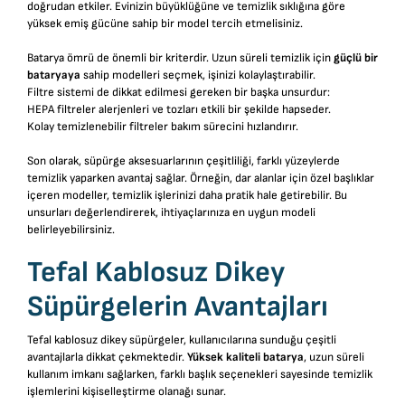
doğrudan etkiler. Evinizin büyüklüğüne ve temizlik sıklığına göre
yüksek emiş gücüne sahip bir model tercih etmelisiniz.
Batarya ömrü de önemli bir kriterdir. Uzun süreli temizlik için
güçlü bir
bataryaya
sahip modelleri seçmek, işinizi kolaylaştırabilir.
Filtre sistemi de dikkat edilmesi gereken bir başka unsurdur:
HEPA filtreler alerjenleri ve tozları etkili bir şekilde hapseder.
Kolay temizlenebilir filtreler bakım sürecini hızlandırır.
Son olarak, süpürge aksesuarlarının çeşitliliği, farklı yüzeylerde
temizlik yaparken avantaj sağlar. Örneğin, dar alanlar için özel başlıklar
içeren modeller, temizlik işlerinizi daha pratik hale getirebilir. Bu
unsurları değerlendirerek, ihtiyaçlarınıza en uygun modeli
belirleyebilirsiniz.
Tefal Kablosuz Dikey
Süpürgelerin Avantajları
Tefal kablosuz dikey süpürgeler, kullanıcılarına sunduğu çeşitli
avantajlarla dikkat çekmektedir.
Yüksek kaliteli batarya
, uzun süreli
kullanım imkanı sağlarken, farklı başlık seçenekleri sayesinde temizlik
işlemlerini kişiselleştirme olanağı sunar.