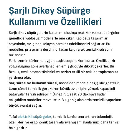
Şarjlı Dikey Süpürge
Kullanımı ve Özellikleri
Şarjlı dikey süpürgelerin kullanımı oldukça pratiktir ve bu süpürgeler
genellikle kablosuz modellerle öne çıkar. Kablosuz tasarımları
sayesinde, ev içinde kolayca hareket edebilmenizi sağlarlar. Bu
modeller, priz arama derdini ortadan kaldırarak temizlik sürecini
hızlandırır.
Farklı zemin türlerine uygun başlık seçenekleri sunar. Özellikle, kir
yoğunluğuna göre ayarlanabilen emiş gücüyle dikkat çekerler. Bu
özellik, evcil hayvan tüylerini ve tozları etkili bir şekilde toplamanıza
yardımcı olur.
Şarj süresi ve kullanım süresi
, modelden modele değişiklik gösterir.
Uzun süreli temizlik gerektiren büyük evler için, yüksek kapasiteli
bataryalar tercih edilebilir. Örneğin, 1 saat 20 dakikaya kadar
çalışabilen modeller mevcuttur. Bu, geniş alanlarda temizlik yaparken
büyük avantaj sağlar.
Tefal
elektrikli süpürgeler
, temizlik konforunu artıran teknolojik
özellikleri ve ergonomik tasarımlarıyla yaşam alanlarınızı daha temiz
hale getirir.