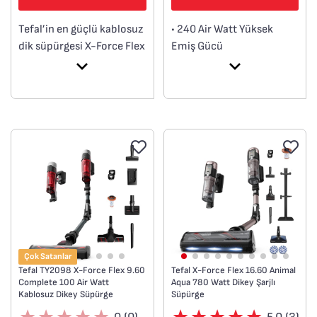
Tefal’in en güçlü kablosuz
• 240 Air Watt Yüksek
dik süpürgesi X-Force Flex
Emiş Gücü
15.60’ı keşfedin Yüksek
• Aerospin Aqua Başlık :
performanslı temizlik ile
Yüksek performanslı bir
sınıfının en iyisi X-
mop aparatı
perience deneyimini bir
• Smart Control Display :
araya getiren bir çözüm.
Zemin türüne göre
Tefal’in en yeni
otomatik emiş gücü ayarı
teknolojileri—230 Air
• Ekstra uzun çalışma
Watt’a kadar emiş gücü
süresi : Tek bir şarjla 2
sağlayan Dijital Force
saate kadar çalışma süresi
motor ve 1 saat 20
• Flex Teknolojisi ile
dakikaya kadar çalışma
eğilmeden mobilyaların
süresi sunan üstün 32,4 V
altına erişim
Çok Satanlar
batarya**—yüksek
• %99.9 yüksek filtrasyon
Tefal TY2098 X-Force Flex 9.60
Tefal X-Force Flex 16.60 Animal
Complete 100 Air Watt
Aqua 780 Watt Dikey Şarjlı
teknolojiyle birleşiyor:
Kablosuz Dikey Süpürge
Süpürge
Zemin türüne göre