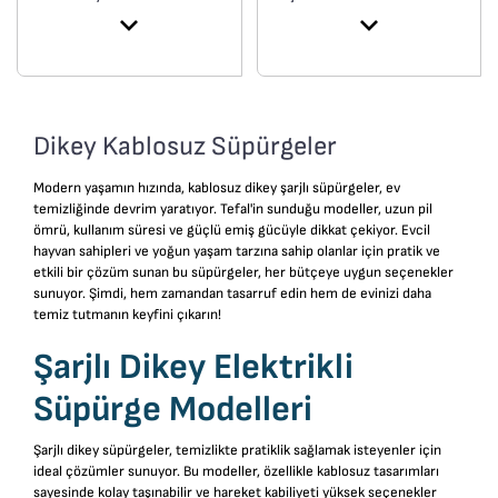
derinlemesine temizlik
• Tek şarjla 45dk
için 45 Air Watt'a** kadar
• LED Toz Takibi
güçlü emiş gücü
• Yıkanabilir HEPA filtre
• UZUN ÇALIŞMA SÜRESİ:
• Duvara monte edilme
6 hücreli/22,2 V
özelliği
Dikey Kablosuz Süpürgeler
çıkarılabilir kaydırmalı
batarya, tek bir şarjla tam
Modern yaşamın hızında, kablosuz dikey şarjlı süpürgeler, ev
temizlik için 60 dakikaya*
temizliğinde devrim yaratıyor. Tefal'in sunduğu modeller, uzun pil
ömrü, kullanım süresi ve güçlü emiş gücüyle dikkat çekiyor. Evcil
kadar yüksek, azalmayan
hayvan sahipleri ve yoğun yaşam tarzına sahip olanlar için pratik ve
bir emiş gücü sunar
etkili bir çözüm sunan bu süpürgeler, her bütçeye uygun seçenekler
• ANIMAL CARE
sunuyor. Şimdi, hem zamandan tasarruf edin hem de evinizi daha
AKSESUARLARI: Kıl ve
temiz tutmanın keyfini çıkarın!
tüyleri temizleyen Mini
Şarjlı Dikey Elektrikli
Animal Elektro Fırça
sayesinde evcil hayvan
Süpürge Modelleri
sahipleri için mükemmel
temizlik ile sadece
Şarjlı dikey süpürgeler, temizlikte pratiklik sağlamak isteyenler için
ideal çözümler sunuyor. Bu modeller, özellikle kablosuz tasarımları
zeminlerde değil evin her
sayesinde kolay taşınabilir ve hareket kabiliyeti yüksek seçenekler