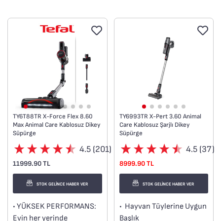
• Ekstra uzun çalışma
süresi : Tek bir şarjla 2
saate kadar çalışma süresi
• Flex Teknolojisi ile
eğilmeden mobilyaların
altına erişim
• Evcil hayvan sahipleri
için Animal turbo fırçası
sayesinde ideal sonuçlar.
TY6T88TR X-Force Flex 8.60
TY6993TR X-Pert 3.60 Animal
Max Animal Care Kablosuz Dikey
Care Kablosuz Şarjlı Dikey
Süpürge
Süpürge
4.5 (201)
4.5 (37)
11999.90 TL
8999.90 TL
STOK GELİNCE HABER VER
STOK GELİNCE HABER VER
• YÜKSEK PERFORMANS:
• Hayvan Tüylerine Uygun
Evin her yerinde
Başlık