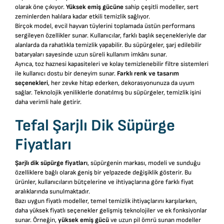
yerinde kusursuz
olarak öne çıkıyor.
Yüksek emiş gücüne
sahip çeşitli modeller, sert
performans
zeminlerden halılara kadar etkili temizlik sağlıyor.
• YÜKSEK FİLTRASYON:
Birçok model, evcil hayvan tüylerini toplamada üstün performans
sergileyen özellikler sunar. Kullanıcılar, farklı başlık seçenekleriyle dar
İnce tozların, alerjenlerin
alanlarda da rahatlıkla temizlik yapabilir. Bu süpürgeler, şarj edilebilir
ve toz akarlarının
bataryaları sayesinde uzun süreli kullanım imkânı sunar.
%99'unu yakalayan
Ayrıca, toz haznesi kapasiteleri ve kolay temizlenebilir filtre sistemleri
motorun arkasına
ile kullanıcı dostu bir deneyim sunar.
Farklı renk ve tasarım
seçenekleri
, her zevke hitap ederken, dekorasyonunuza da uyum
yerleştirilmiş olan
sağlar. Teknolojik yeniliklerle donatılmış bu süpürgeler, temizlik işini
gelişmiş bir filtreleme
daha verimli hale getirir.
sistemi ile temiz hava
Tefal Şarjlı Dik Süpürge
salar
Fiyatları
Şarjlı dik süpürge
fiyatları
, süpürgenin markası, modeli ve sunduğu
özelliklere bağlı olarak geniş bir yelpazede değişiklik gösterir. Bu
ürünler, kullanıcıların bütçelerine ve ihtiyaçlarına göre farklı fiyat
aralıklarında sunulmaktadır.
Bazı uygun fiyatlı modeller, temel temizlik ihtiyaçlarını karşılarken,
daha yüksek fiyatlı seçenekler gelişmiş teknolojiler ve ek fonksiyonlar
sunar. Örneğin,
yüksek emiş gücü
ve uzun pil ömrü sunan modeller