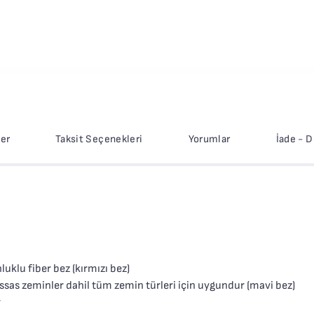
ler
Taksit Seçenekleri
Yorumlar
İade - 
uklu fiber bez (kırmızı bez)
ssas zeminler dahil tüm zemin türleri için uygundur (mavi bez)
r