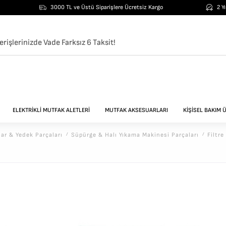
3000 TL ve Üstü Siparişlere Ücretsiz Kargo
2 Y
erişlerinizde Vade Farksız 6 Taksit!
ELEKTRİKLİ MUTFAK ALETLERİ
MUTFAK AKSESUARLARI
KİŞİSEL BAKIM 
uar & Yedek Parçaları
/
Süpürge & Halı Yıkama Makinesi Parçaları
/
Filtre