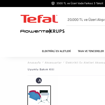
3500 TL ve Üzeri Vade Farksız 3 Taksit
20.000 TL ve Üzeri Alışv
ELEKTRİKLİ EV ALETLERİ
TAVA VE TENCERELER
Anasayfa
/
Aksesuarlar
/
Elektrikli Ev Aletleri Akses
Uyumlu Bakım Kiti
<