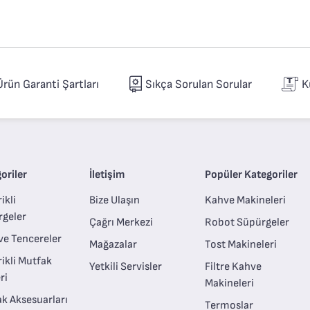
Ürün Garanti Şartları
Sıkça Sorulan Sorular
K
oriler
İletişim
Popüler Kategoriler
ikli
Bize Ulaşın
Kahve Makineleri
rgeler
Çağrı Merkezi
Robot Süpürgeler
ve Tencereler
Mağazalar
Tost Makineleri
rikli Mutfak
Yetkili Servisler
Filtre Kahve
ri
Makineleri
k Aksesuarları
Termoslar