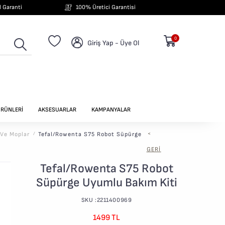
ıl Garanti
100% Üretici Garantisi
0
Giriş Yap - Üye Ol
ÜRÜNLERİ
AKSESUARLAR
KAMPANYALAR
 Ve Moplar
/
Tefal/Rowenta S75 Robot Süpürge
<
GERI
Tefal/Rowenta S75 Robot
Süpürge Uyumlu Bakım Kiti
SKU :2211400969
1499 TL