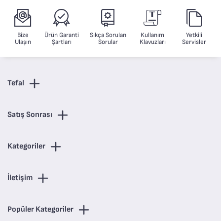
Zemin türüne göre
otomatik hız ve güç ayarı,
Flex teknolojisi ile
Bize
Ürün Garanti
Sıkça Sorulan
Kullanım
Yetkili
eğilmeden temizlik, Dijital
Ulaşın
Şartları
Sorular
Klavuzları
Servisler
kontrol ekranı, Deep
Power LED’li emiş başlığı
ve çok daha fazlası.
Tefal
Satış Sonrası
Kategoriler
İletişim
Popüler Kategoriler