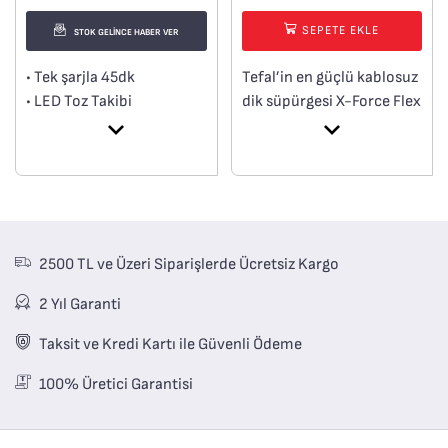
SEPETE EKLE
STOK GELİNCE HABER VER
• Tek şarjla 45dk
Tefal’in en güçlü kablosuz
• LED Toz Takibi
dik süpürgesi X-Force Flex
• Yıkanabilir HEPA filtre
15.60’ı keşfedin Yüksek
• Duvara monte edilme
performanslı temizlik ile
özelliği
sınıfının en iyisi X-
perience deneyimini bir
araya getiren bir çözüm.
Tefal’in en yeni
2500 TL ve Üzeri Siparişlerde Ücretsiz Kargo
teknolojileri—230 Air
Watt’a kadar emiş gücü
2 Yıl Garanti
sağlayan Dijital Force
motor ve 1 saat 20
Taksit ve Kredi Kartı ile Güvenli Ödeme
dakikaya kadar çalışma
100% Üretici Garantisi
süresi sunan üstün 32,4 V
batarya**—yüksek
teknolojiyle birleşiyor: