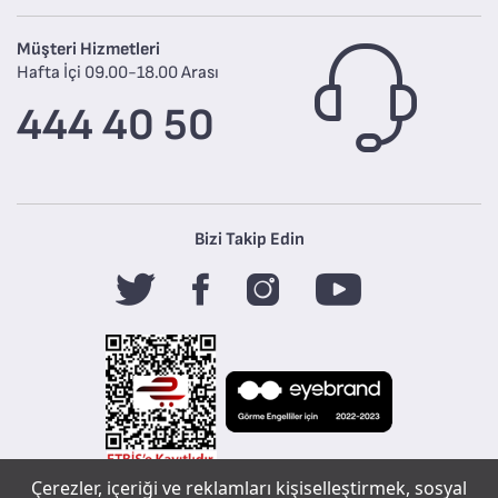
Müşteri Hizmetleri
Hafta İçi 09.00-18.00 Arası
444 40 50
Bizi Takip Edin
Çerezler, içeriği ve reklamları kişiselleştirmek, sosyal
Tefal