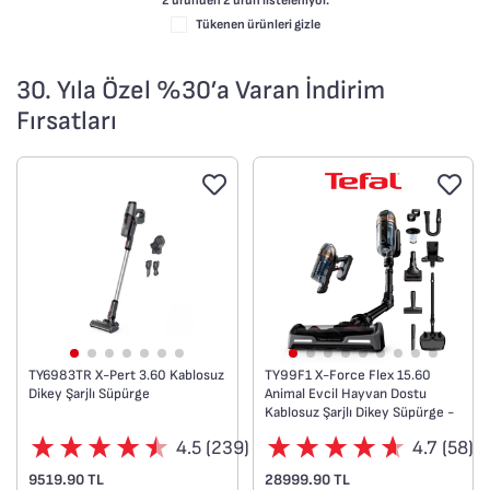
2 üründen
2
ürün listeleniyor.
Tükenen ürünleri gizle
30. Yıla Özel %30’a Varan İndirim
Fırsatları
TY6983TR X-Pert 3.60 Kablosuz
TY99F1 X-Force Flex 15.60
Dikey Şarjlı Süpürge
Animal Evcil Hayvan Dostu
Kablosuz Şarjlı Dikey Süpürge -
230 Air Watt
4.5 (239)
4.7 (58)
9519.90 TL
28999.90 TL