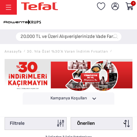
0
20.000 TL ve Üzeri Alışverişlerinizde Vade Farksız 6 Taksit!
Anasayfa
/
30. Yıla Özel %30’a Varan İndirim Fırsatları
/
Kampanya Koşulları
Filtrele