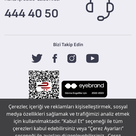
444 40 50
Bizi Takip Edin
Çerezler, içeriği ve reklamları kişiselleştirmek, sosyal
Tefal
medya özellikleri sağlamak ve trafiğimizi analiz etmek
için kullanılmaktadır. “Kabul Et” seçeneği ile tüm
çerezleri kabul edebilirsiniz veya “Çerez Ayarları”
Copyright ©
seçeneği ile ayarları düzenleyebilirsiniz.
Çerez