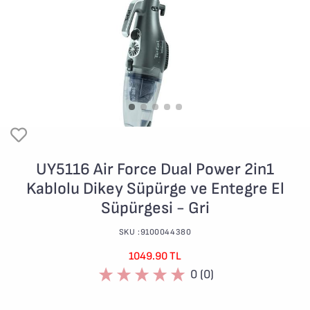
UY5116 Air Force Dual Power 2in1
Kablolu Dikey Süpürge ve Entegre El
Süpürgesi - Gri
SKU :9100044380
1049.90 TL
0 (0)