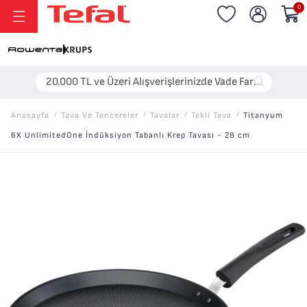
0
20.000 TL ve Üzeri Alışverişlerinizde Vade Farksız 6 Taksit!
Anasayfa
/
Tava Ve Tencereler
/
Tavalar
/
Tekli Tava
/
Titanyum
6X UnlimitedOne İndüksiyon Tabanlı Krep Tavası - 28 cm