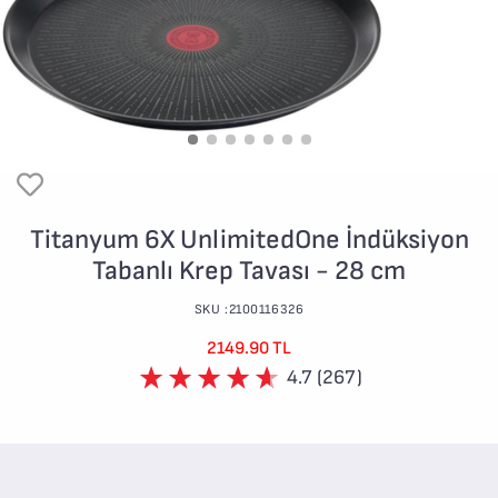
Titanyum 6X UnlimitedOne İndüksiyon
Tabanlı Krep Tavası - 28 cm
SKU :2100116326
2149.90 TL
4.7 (267)