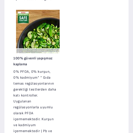
100% güvenli yapışmaz
kaplama
0% PFOA, 0% kurşun,
0% kadmiyum* * Gıda
temas regülasyonlarının
gerektiği testlerden daha
katı kontroller.
Uygulanan
regülasyonlarla uyumlu
olarak PFOA
içermemektedir. Kurşun
ve kadmiyum
içermemektedir ( Pb ve