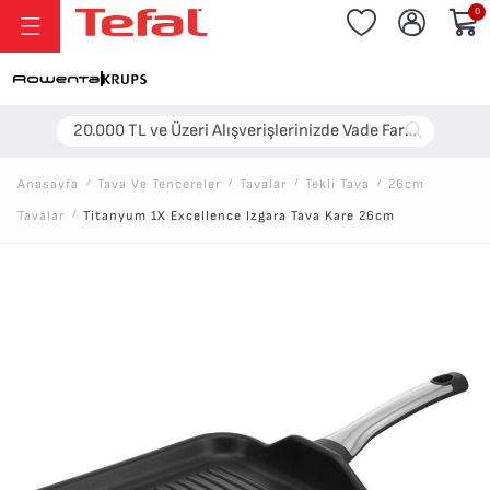
0
20.000 TL ve Üzeri Alışverişlerinizde Vade Farksız 6 Taksit!
Anasayfa
/
Tava Ve Tencereler
/
Tavalar
/
Tekli Tava
/
26cm
Tavalar
/
Titanyum 1X Excellence Izgara Tava Kare 26cm