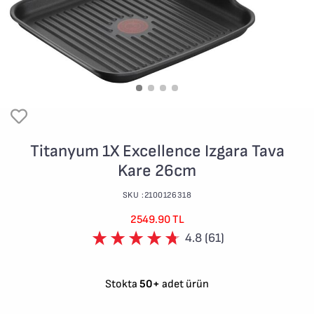
Titanyum 1X Excellence Izgara Tava
Kare 26cm
SKU :2100126318
2549.90 TL
4.8 (61)
Stokta
50+
adet ürün