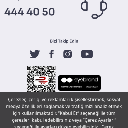
444 40 50
Bizi Takip Edin
Çerezler, içeriği ve reklamları kişiselleştirmek, sosyal
Tefal
medya özellikleri sağlamak ve trafiğimizi analiz etmek
için kullanılmaktadır. “Kabul Et” seçeneği ile tüm
çerezleri kabul edebilirsiniz veya “Çerez Ayarları”
Copyright ©
seçeneği ile ayarları düzenleyebilirsiniz.
Çerez