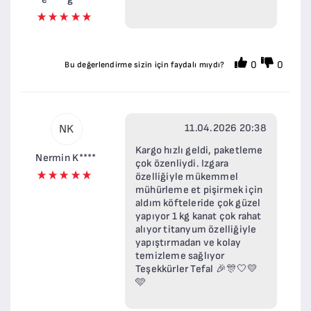
0
0
Bu değerlendirme sizin için faydalı mıydı?
11.04.2026 20:38
NK
Kargo hızlı geldi, paketleme
Nermin K****
çok özenliydi. Izgara
özelliğiyle mükemmel
mühürleme et pişirmek için
aldım köfteleride çok güzel
yapıyor 1 kg kanat çok rahat
alıyor titanyum özelliğiyle
yapıştırmadan ve kolay
temizleme sağlıyor
Teşekkürler Tefal 🎉🎊🤍💛
🩵