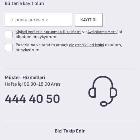
Bülten'e kayıt olun
KAYIT OL
ve
'ni
Kişisel Verilerin Korunması Rıza Metni
Aydınlatma Metni
okudum onaylıyorum.
Pazarlama ve tanıtım amaçlı
okudum,
elektronik ileti iznini
onaylıyorum.
Müşteri Hizmetleri
Hafta İçi 09.00-18.00 Arası
444 40 50
Bizi Takip Edin