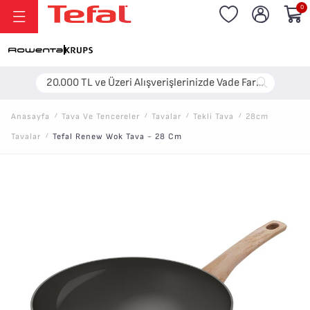
0
20.000 TL ve Üzeri Alışverişlerinizde Vade Farksız 6 Taksit!
Anasayfa
/
Tava Ve Tencereler
/
Tavalar
/
Tekli Tava
/
28cm
Tavalar
/
Tefal Renew Wok Tava - 28 Cm