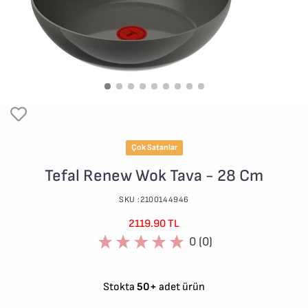
Çok Satanlar
Tefal Renew Wok Tava - 28 Cm
SKU :2100144946
2119.90 TL
0 (0)
Stokta
50+
adet ürün