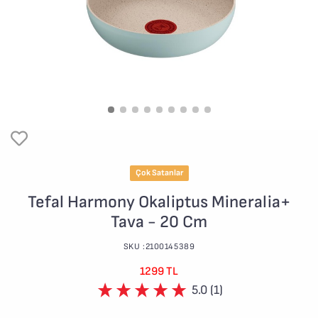
Çok Satanlar
Tefal Harmony Okaliptus Mineralia+
Tava - 20 Cm
SKU :2100145389
1299 TL
5.0 (1)