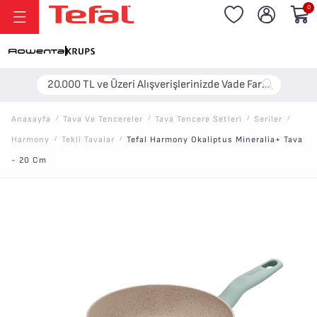
0
20.000 TL ve Üzeri Alışverişlerinizde Vade Farksız 6 Taksit!
Anasayfa
/
Tava Ve Tencereler
/
Tava Tencere Setleri̇
/
Seriler
/
Harmony
/
Tekli Tavalar
/
Tefal Harmony Okaliptus Mineralia+ Tava
- 20 Cm