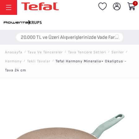
0
20.000 TL ve Üzeri Alışverişlerinizde Vade Farksız 6 Taksit!
Anasayfa
/
Tava Ve Tencereler
/
Tava Tencere Setleri̇
/
Seriler
/
Harmony
/
Tekli Tavalar
/
Tefal Harmony Mineralia+ Okaliptus -
Tava 24 cm