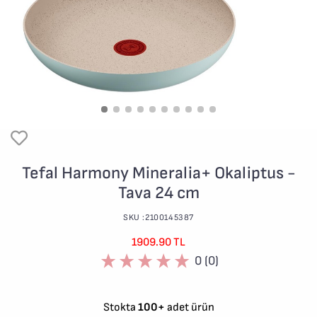
Tefal Harmony Mineralia+ Okaliptus -
Tava 24 cm
SKU :2100145387
1909.90 TL
0 (0)
Stokta
100+
adet ürün