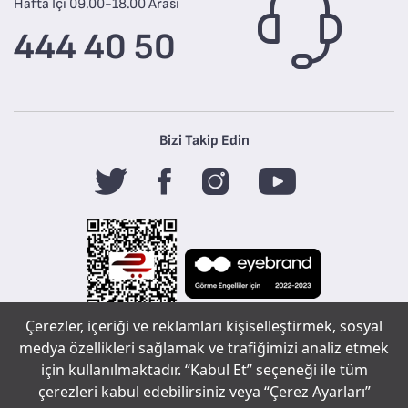
Hafta İçi 09.00-18.00 Arası
444 40 50
Bizi Takip Edin
Çerezler, içeriği ve reklamları kişiselleştirmek, sosyal
Tefal
medya özellikleri sağlamak ve trafiğimizi analiz etmek
için kullanılmaktadır. “Kabul Et” seçeneği ile tüm
çerezleri kabul edebilirsiniz veya “Çerez Ayarları”
Copyright ©