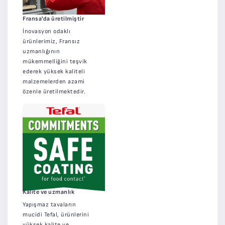
Fransa'da üretilmiştir
İnovasyon odaklı
ürünlerimiz, Fransız
uzmanlığının
mükemmelliğini teşvik
ederek yüksek kaliteli
malzemelerden azami
özenle üretilmektedir.
Kalite ve uzmanlık
Yapışmaz tavaların
mucidi Tefal, ürünlerini
yüksek kalite ve