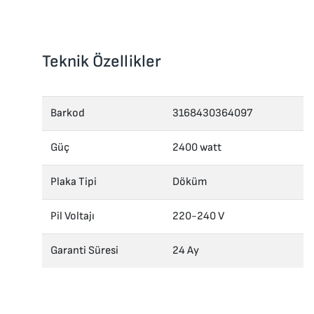
Teknik Özellikler
Barkod
3168430364097
Güç
2400 watt
Plaka Tipi
Döküm
Pil Voltajı
220-240 V
Garanti Süresi
24 Ay