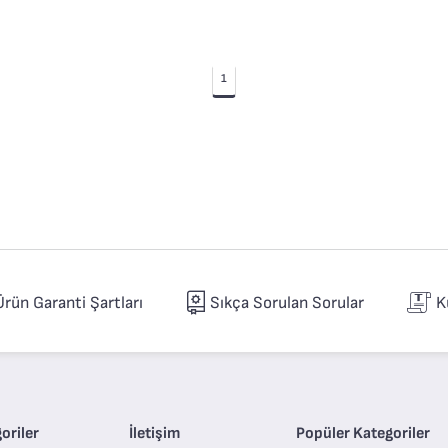
2 Puan
★
★
★
★
★
1
1
★
★
★
★
★
Puan
Ürün Garanti Şartları
Sıkça Sorulan Sorular
K
oriler
İletişim
Popüler Kategoriler