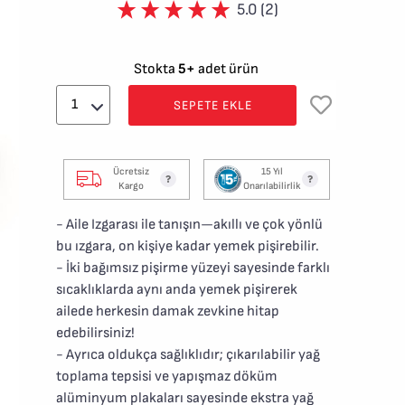
5.0 (2)
Stokta
5+
adet ürün
SEPETE EKLE
Ücretsiz
15 Yıl
Kargo
Onarılabilirlik
- Aile Izgarası ile tanışın—akıllı ve çok yönlü
bu ızgara, on kişiye kadar yemek pişirebilir.
- İki bağımsız pişirme yüzeyi sayesinde farklı
sıcaklıklarda aynı anda yemek pişirerek
ailede herkesin damak zevkine hitap
edebilirsiniz!
- Ayrıca oldukça sağlıklıdır; çıkarılabilir yağ
toplama tepsisi ve yapışmaz döküm
alüminyum plakaları sayesinde ekstra yağ