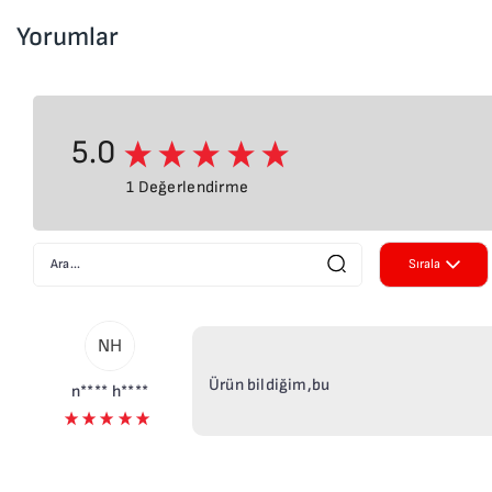
Yorumlar
5.0
1 Değerlendirme
Sırala
Yeniden E
NH
Eskiden Y
Ürün bildiğim,bu
n**** h****
En Beğeni
Önce Yüks
Önce Düşü