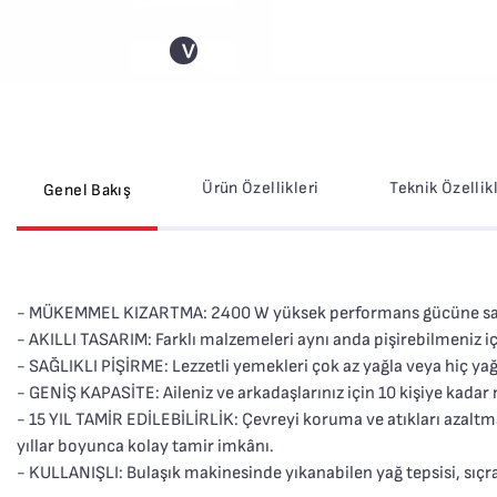
>
Ürün Özellikleri
Teknik Özellik
Genel Bakış
- MÜKEMMEL KIZARTMA: 2400 W yüksek performans gücüne sahip
- AKILLI TASARIM: Farklı malzemeleri aynı anda pişirebilmeniz iç
- SAĞLIKLI PİŞİRME: Lezzetli yemekleri çok az yağla veya hiç 
- GENİŞ KAPASİTE: Aileniz ve arkadaşlarınız için 10 kişiye kadar
- 15 YIL TAMİR EDİLEBİLİRLİK: Çevreyi koruma ve atıkları azal
yıllar boyunca kolay tamir imkânı.
- KULLANIŞLI: Bulaşık makinesinde yıkanabilen yağ tepsisi, sıçr