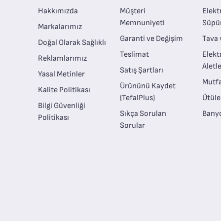
Hakkımızda
Müşteri
Elektr
Memnuniyeti
Süpü
Markalarımız
Garanti ve Değişim
Tava 
Doğal Olarak Sağlıklı
Teslimat
Elekt
Reklamlarımız
Aletle
Satış Şartları
Yasal Metinler
Mutfa
Ürününü Kaydet
Kalite Politikası
(TefalPlus)
Ütül
Bilgi Güvenliği
Sıkça Sorulan
Banyo
Politikası
Sorular