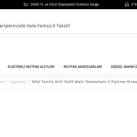
3000 TL ve Üstü Siparişlere Ücretsiz Kargo
2 Y
erişlerinizde Vade Farksız 6 Taksit!
ELEKTRİKLİ MUTFAK ALETLERİ
MUTFAK AKSESUARLARI
KİŞİSEL BAKIM 
̇rme
/
Izgaralar
/
Tefal Family Grill 2400 Watt Termostatlı 2 Pişirme Yüzey