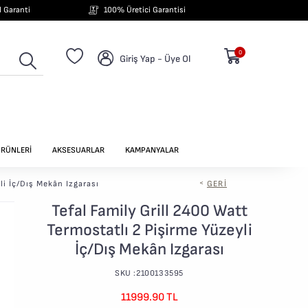
ıl Garanti
100% Üretici Garantisi
0
Giriş Yap - Üye Ol
ÜRÜNLERİ
AKSESUARLAR
KAMPANYALAR
li İç/Dış Mekân Izgarası
<
GERI
Tefal Family Grill 2400 Watt
Termostatlı 2 Pişirme Yüzeyli
İç/Dış Mekân Izgarası
SKU :2100133595
11999.90 TL