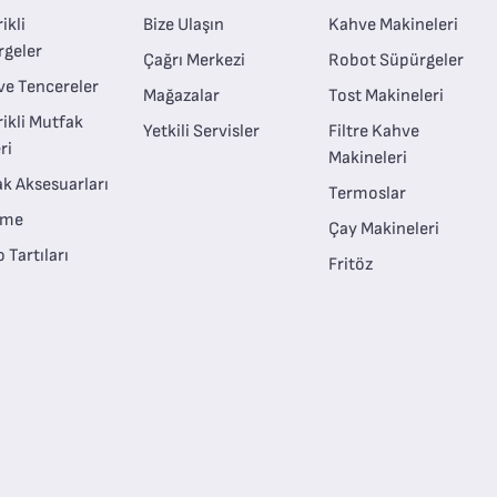
ikli
Bize Ulaşın
Kahve Makineleri
rgeler
Çağrı Merkezi
Robot Süpürgeler
ve Tencereler
Mağazalar
Tost Makineleri
rikli Mutfak
Yetkili Servisler
Filtre Kahve
ri
Makineleri
k Aksesuarları
Termoslar
eme
Çay Makineleri
 Tartıları
Fritöz