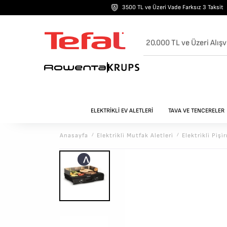
3500 TL ve Üzeri Vade Farksız 3 Taksit
20.000 TL ve Üzeri Alışv
ELEKTRİKLİ EV ALETLERİ
TAVA VE TENCERELER
Anasayfa
/
Elektri̇kli̇ Mutfak Aletleri̇
/
Elektri̇kli̇ Pi̇şi
<