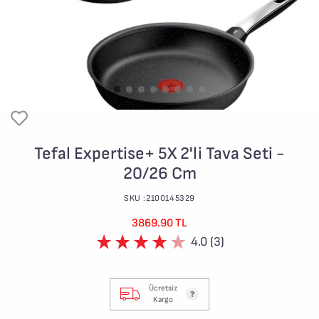
Tefal Expertise+ 5X 2'li Tava Seti -
20/26 Cm
SKU :2100145329
3869.90 TL
4.0 (3)
Ücretsiz
Kargo