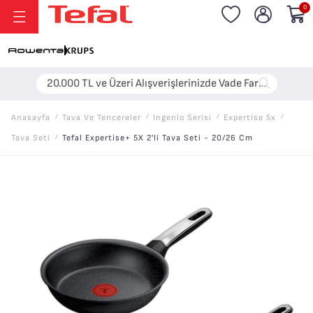
0
20.000 TL ve Üzeri Alışverişlerinizde Vade Farksız 6 Taksit!
Anasayfa
/
Tava Ve Tencereler
/
Ingenio Seri̇si̇
/
Expertise 5x
/
Tava Seti
/
Tefal Expertise+ 5X 2'li Tava Seti - 20/26 Cm