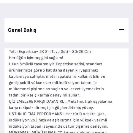
Genel Bakış
Tefal Expertise+ 5X 2'li Tava Seti - 20/26 Cm
Her öğün için taş gibi sağlam!
Uzun ömürlü tasarımıyla Expertise serisi, standart
ürünlerimize göre 5 kat daha dayanıklı yapışmaz
kaplamaya sahiptir, metal spatula ile kullanılabilir ve
geniş şekilli yüksek verimli indüksiyon tabanı ile
mükemmel pişirme sonuçları ve lezzetli yemeklerin
tadını birlikte çıkarma deneyimi sunar.
ÇİZİLMELERE KARŞI DAYANIKLI: Metal mutfak eşyalarına
karşı rakipsiz direnç için güçlendirilmiş yüzey.
ÜSTÜN ISITMA PERFORMANSI: Her türlü ocakta (gaz,
indüksiyon vb.) hızlı ve eşit ısıtma için yüksek verimli
indüksiyon tabanı sayesinde üstün pişirme deneyimi.
MÜKEMMEL MÜHÜRLEME: "T" kırmızı noktanın yararlı