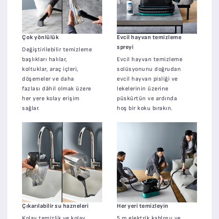
Çok yönlülük
Evcil hayvan temizleme
spreyi
Değiştirilebilir temizleme
başlıkları halılar,
Evcil hayvan temizleme
koltuklar, araç içleri,
solüsyonunu doğrudan
döşemeler ve daha
evcil hayvan pisliği ve
fazlası dâhil olmak üzere
lekelerinin üzerine
her yere kolay erişim
püskürtün ve ardında
sağlar.
hoş bir koku bırakın.
Çıkarılabilir su hazneleri
Her yeri temizleyin
Kolay temizlik ve kolay
5 m elektrik kablosu ve