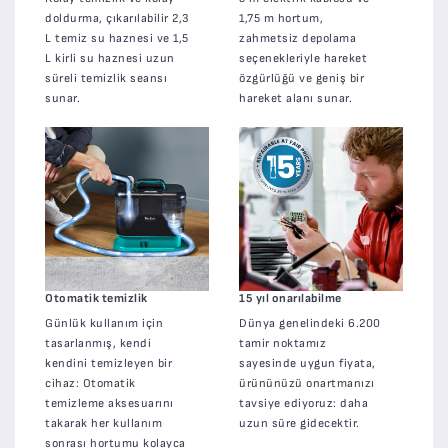
doldurma, çıkarılabilir 2,3
1,75 m hortum,
L temiz su haznesi ve 1,5
zahmetsiz depolama
L kirli su haznesi uzun
seçenekleriyle hareket
süreli temizlik seansı
özgürlüğü ve geniş bir
sunar.
hareket alanı sunar.
Otomatik temizlik
15 yıl onarılabilme
Günlük kullanım için
Dünya genelindeki 6.200
tasarlanmış, kendi
tamir noktamız
kendini temizleyen bir
sayesinde uygun fiyata,
cihaz: Otomatik
ürününüzü onartmanızı
temizleme aksesuarını
tavsiye ediyoruz: daha
takarak her kullanım
uzun süre gidecektir.
sonrası hortumu kolayca