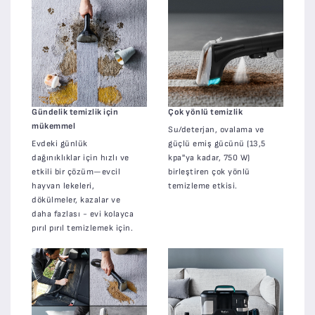
Gündelik temizlik için
Çok yönlü temizlik
mükemmel
Su/deterjan, ovalama ve
Evdeki günlük
güçlü emiş gücünü (13,5
dağınıklıklar için hızlı ve
kpa''ya kadar, 750 W)
etkili bir çözüm—evcil
birleştiren çok yönlü
hayvan lekeleri,
temizleme etkisi.
dökülmeler, kazalar ve
daha fazlası - evi kolayca
pırıl pırıl temizlemek için.