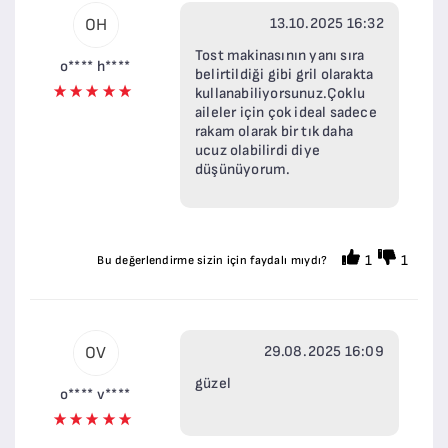
13.10.2025 16:32
OH
Tost makinasının yanı sıra
o**** h****
belirtildiği gibi gril olarakta
kullanabiliyorsunuz.Çoklu
aileler için çok ideal sadece
rakam olarak bir tık daha
ucuz olabilirdi diye
düşünüyorum.
1
1
Bu değerlendirme sizin için faydalı mıydı?
29.08.2025 16:09
OV
güzel
o**** v****