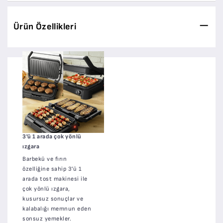
Ürün Özellikleri
3'ü 1 arada çok yönlü
ızgara
Barbekü ve fırın
özelliğine sahip 3'ü 1
arada tost makinesi ile
çok yönlü ızgara,
kusursuz sonuçlar ve
kalabalığı memnun eden
sonsuz yemekler.