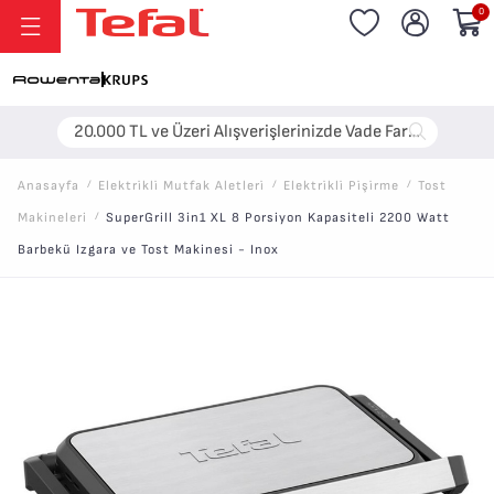
0
20.000 TL ve Üzeri Alışverişlerinizde Vade Farksız 6 Taksit!
Anasayfa
/
Elektri̇kli̇ Mutfak Aletleri̇
/
Elektri̇kli̇ Pi̇şi̇rme
/
Tost
Makineleri
/
SuperGrill 3in1 XL 8 Porsiyon Kapasiteli 2200 Watt
Barbekü Izgara ve Tost Makinesi - Inox