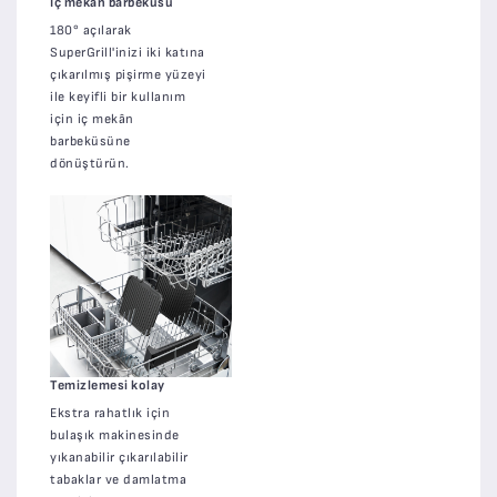
İç mekân barbeküsü
180° açılarak
SuperGrill'inizi iki katına
çıkarılmış pişirme yüzeyi
ile keyifli bir kullanım
için iç mekân
barbeküsüne
dönüştürün.
Temizlemesi kolay
Ekstra rahatlık için
bulaşık makinesinde
yıkanabilir çıkarılabilir
tabaklar ve damlatma