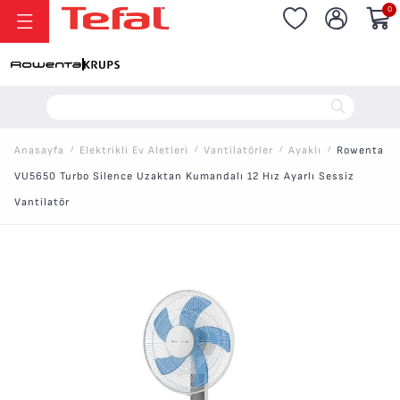
0
20.000 TL ve Üzeri Alışverişlerinizde Vade Farksız 6 Taksit!
Anasayfa
/
Elektri̇kli̇ Ev Aletleri̇
/
Vanti̇latörler
/
Ayaklı
/
Rowenta
VU5650 Turbo Silence Uzaktan Kumandalı 12 Hız Ayarlı Sessiz
Vantilatör