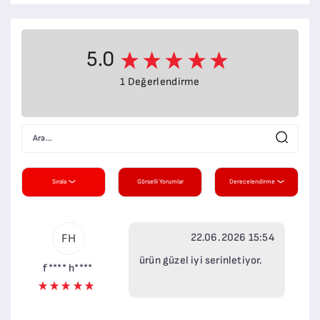
5.0
1 Değerlendirme
Sırala
Görselli Yorumlar
Derecelendirme
22.06.2026 15:54
FH
ürün güzel iyi serinletiyor.
f**** h****