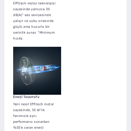
Effitech motor teknolojisi
sayesinde yalnızca 35
dB(A)* ses seviyesinde
çalışır ve uyku sırasında
güçlü ama huzurlu bir
serinlik sunar. *Minimum
hızda.
Enerji Tasarrufu
Yeni nesil Effitech motor
sayesinde, 55 W’lık
fanımızla aynı
performansı sunarken
%55’e varan enerji