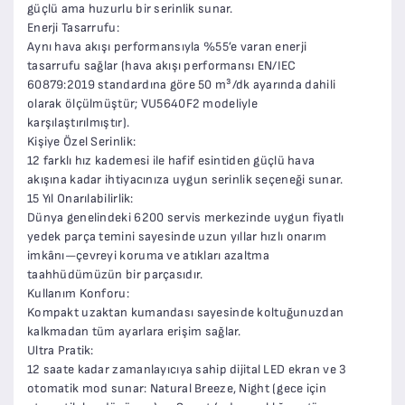
güçlü ama huzurlu bir serinlik sunar.
Enerji Tasarrufu:
Aynı hava akışı performansıyla %55’e varan enerji
tasarrufu sağlar (hava akışı performansı EN/IEC
60879:2019 standardına göre 50 m³/dk ayarında dahili
olarak ölçülmüştür; VU5640F2 modeliyle
karşılaştırılmıştır).
Kişiye Özel Serinlik:
12 farklı hız kademesi ile hafif esintiden güçlü hava
akışına kadar ihtiyacınıza uygun serinlik seçeneği sunar.
15 Yıl Onarılabilirlik:
Dünya genelindeki 6200 servis merkezinde uygun fiyatlı
yedek parça temini sayesinde uzun yıllar hızlı onarım
imkânı—çevreyi koruma ve atıkları azaltma
taahhüdümüzün bir parçasıdır.
Kullanım Konforu:
Kompakt uzaktan kumandası sayesinde koltuğunuzdan
kalkmadan tüm ayarlara erişim sağlar.
Ultra Pratik:
12 saate kadar zamanlayıcıya sahip dijital LED ekran ve 3
otomatik mod sunar: Natural Breeze, Night (gece için