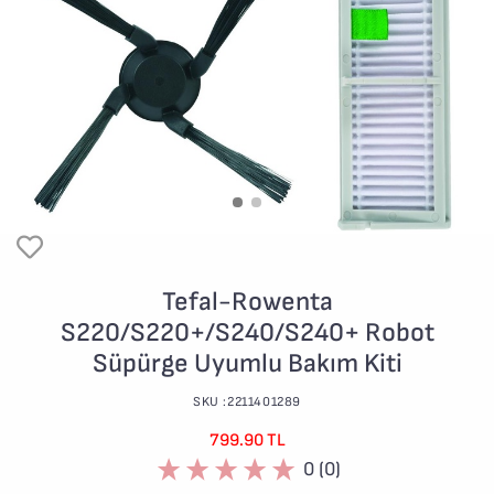
Tefal-Rowenta
S220/S220+/S240/S240+ Robot
Süpürge Uyumlu Bakım Kiti
SKU :2211401289
799.90 TL
0 (0)