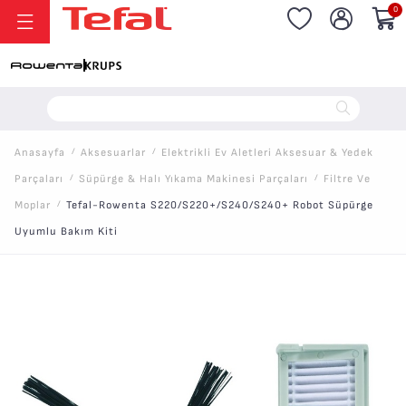
0
20.000 TL ve Üzeri Alışverişlerinizde Vade Farksız 6 Taksit!
Anasayfa
/
Aksesuarlar
/
Elektrikli Ev Aletleri Aksesuar & Yedek
Parçaları
/
Süpürge & Halı Yıkama Makinesi Parçaları
/
Filtre Ve
Moplar
/
Tefal-Rowenta S220/S220+/S240/S240+ Robot Süpürge
Uyumlu Bakım Kiti