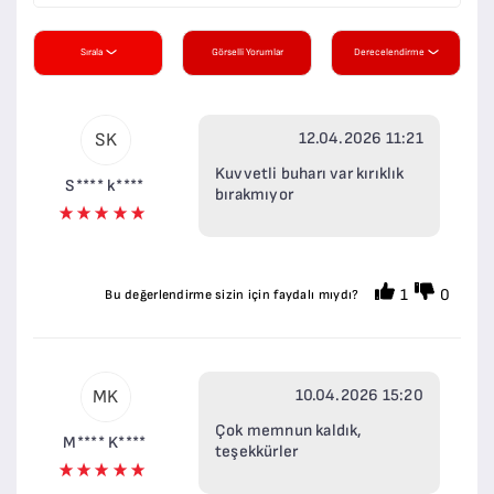
Sırala
Görselli Yorumlar
Derecelendirme
12.04.2026 11:21
SK
Kuvvetli buharı var kırıklık
S**** k****
bırakmıyor
1
0
Bu değerlendirme sizin için faydalı mıydı?
10.04.2026 15:20
MK
Çok memnun kaldık,
M**** K****
teşekkürler