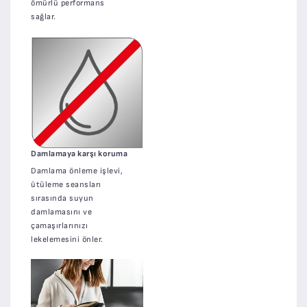
ömürlü performans
sağlar.
Damlamaya karşı koruma
Damlama önleme işlevi,
ütüleme seansları
sırasında suyun
damlamasını ve
çamaşırlarınızı
lekelemesini önler.