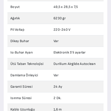
Boyut
49,5 x 28,5 x 7,5
Ağırlık
6230 gr
Pil Voltajı
220-240 V
Dikey Buhar
Var
Isı Buhar Ayarı
Elektronik 5'li ayarlar
Ütü Taban Teknolojisi
Durilium Airglide Autoclean
Damlama Önleyici
Var
Garanti Süresi
24 Ay
Isınma Süresi
2 Dk.
Kablo Uzunluğu
1,6 m