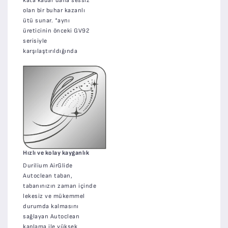
kata kadar daha sessiz*
olan bir buhar kazanlı
ütü sunar. *aynı
üreticinin önceki GV92
serisiyle
karşılaştırıldığında
Hızlı ve kolay kayganlık
Durilium AirGlide
Autoclean taban,
tabanınızın zaman içinde
lekesiz ve mükemmel
durumda kalmasını
sağlayan Autoclean
kaplama ile yüksek