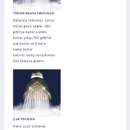
Yüksek basınç teknolojisi
Gelişmiş teknoloji, üstün
buhar gücü sağlar: 180
g/dk'ya kadar sürekli
buhar çıkışı,750 g/dk'lık
şok buhar ve 9 bar'a
kadar buhar
basıncı inatçı kırışıklıkları
bile kolayca giderir.
Çok Yönlülük
Daha uzun ütüleme