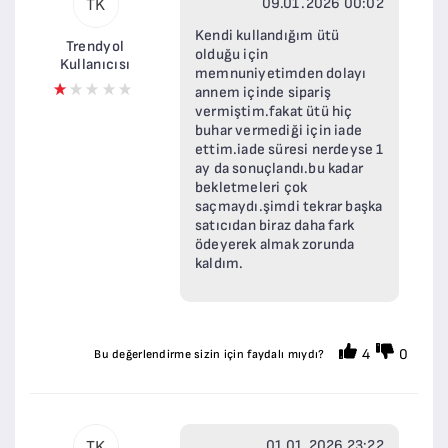
09.01.2026 00:02
TK
Kendi kullandığım ütü
Trendyol
olduğu için
Kullanıcısı
memnuniyetimden dolayı
annem içinde sipariş
vermiştim.fakat ütü hiç
buhar vermediği için iade
ettim.iade süresi nerdeyse 1
ay da sonuçlandı.bu kadar
bekletmeleri çok
saçmaydı.şimdi tekrar başka
satıcıdan biraz daha fark
ödeyerek almak zorunda
kaldım.
4
0
Bu değerlendirme sizin için faydalı mıydı?
01.01.2026 23:22
TK