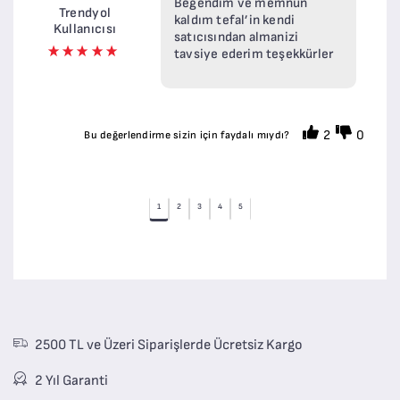
Beğendim ve memnun
Trendyol
kaldım tefal’in kendi
Kullanıcısı
satıcısından almanizi
tavsiye ederim teşekkürler
2
0
Bu değerlendirme sizin için faydalı mıydı?
1
2
3
4
5
2500 TL ve Üzeri Siparişlerde Ücretsiz Kargo
2 Yıl Garanti