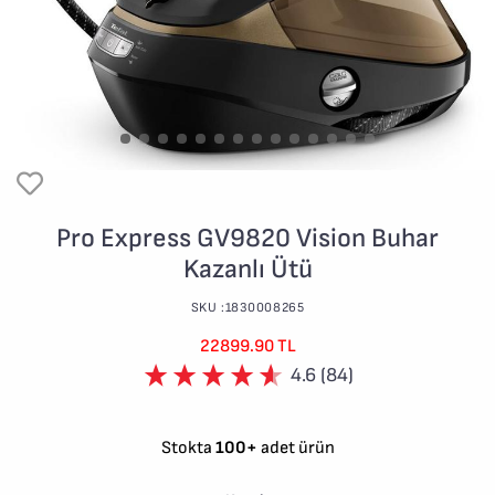
Pro Express GV9820 Vision Buhar
Kazanlı Ütü
SKU :1830008265
22899.90 TL
4.6 (84)
Stokta
100+
adet ürün