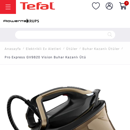
0
20.000 TL ve Üzeri Alışverişlerinizde Vade Farksız 6 Taksit!
Anasayfa
/
Elektri̇kli̇ Ev Aletleri̇
/
Ütüler
/
Buhar Kazanlı Ütüler
/
Pro Express GV9820 Vision Buhar Kazanlı Ütü