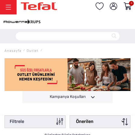
0
20.000 TL ve Üzeri Alışverişlerinizde Vade Farksız 6 Taksit!
Anasayfa
/
Outlet
/
Kampanya Koşulları
Filtrele