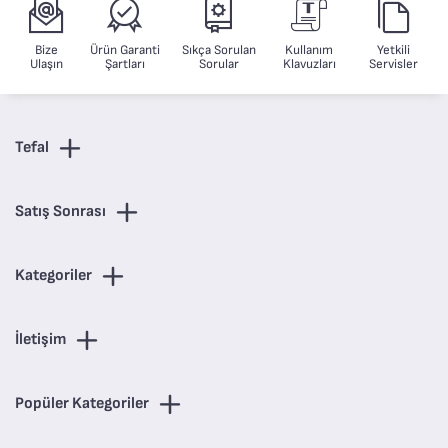
Bize
Ürün Garanti
Sıkça Sorulan
Kullanım
Yetkili
Ulaşın
Şartları
Sorular
Klavuzları
Servisler
Tefal
Satış Sonrası
Kategoriler
İletişim
Popüler Kategoriler