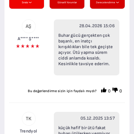
Sırala
Görselli Yorumlar
Derecelendirme
28.04.2026 15:06
AŞ
Buhar gücü gerçekten çok
A**** Ş****
başarılı, en inatçı
kırışıklıkları bile tek geçişte
açıyor. Ütü yapma sürem
ciddi anlamda kısaldı.
Kesinlikle tavsiye ederim.
0
0
Bu değerlendirme sizin için faydalı mıydı?
05.12.2025 13:57
TK
küçük hafif bir ütü fakat
Trendyol
buharı ütülerken vermiyor