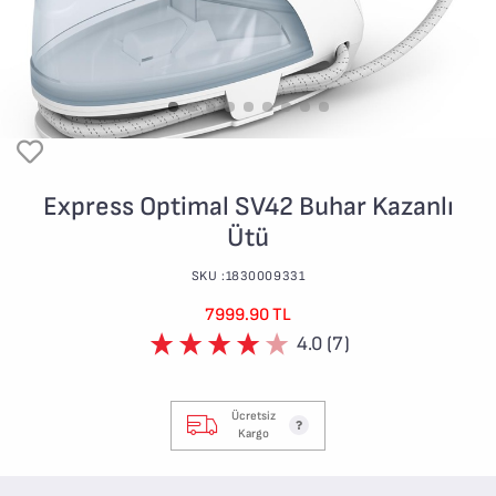
Express Optimal SV42 Buhar Kazanlı
Ütü
SKU :1830009331
7999.90 TL
4.0 (7)
Ücretsiz
Kargo