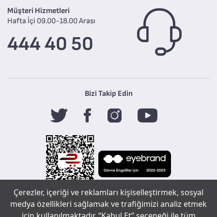
Müşteri Hizmetleri
Hafta İçi 09.00-18.00 Arası
444 40 50
Bizi Takip Edin
Çerezler, içeriği ve reklamları kişiselleştirmek, sosyal
Tefal
medya özellikleri sağlamak ve trafiğimizi analiz etmek
için kullanılmaktadır. “Kabul Et” seçeneği ile tüm