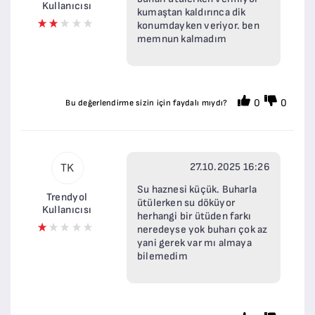
Kullanıcısı
kumaştan kaldırınca dik
konumdayken veriyor. ben
memnun kalmadım
0
0
Bu değerlendirme sizin için faydalı mıydı?
27.10.2025 16:26
TK
Su haznesi küçük. Buharla
Trendyol
ütülerken su döküyor
Kullanıcısı
herhangi bir ütüden farkı
neredeyse yok buharı çok az
yani gerek var mı almaya
bilemedim