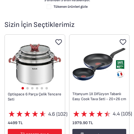
3 üründen
3
ürün listeleniyor.
Tükenen ürünleri gizle
Sizin İçin Seçtiklerimiz
Titanyum 1X Difüzyon Tabanlı
Optispace 6 Parça Çelik Tencere
Easy Cook Tava Seti - 20+26 cm
Seti
4.4 (105)
4.6 (102)
1979.90 TL
4499 TL