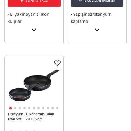
SEPETE EKLE
STOK GELİNCE HABER VER
• Yapışmaz titanyum
• El yakmayan silikon
kaplama
kulplar
• 100% güvenli yapışmaz
• 8/10 yüksek kalite
kaplama
paslanmaz çelik malzeme
• Thermo-Signal™
• İndüksiyon dahil tüm
• Difüzyon taban
ocak türlerine uygundur
• Kolay Pişirme
• Sete dahil ürünler : 18
cm tencere (2,1 L) + 20 cm
tencere (3 L) + 24 cm
tencere (5,2 L)
Titanyum 1X Generous Cook
Tava Seti - 20+26 cm