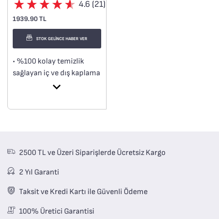
4.6 (21)
1939.90 TL
STOK GELİNCE HABER VER
• %100 kolay temizlik
sağlayan iç ve dış kaplama
• 100% güvenli yapışmaz
kaplama
• Thermo-Signal™
• Difüzyon taban
2500 TL ve Üzeri Siparişlerde Ücretsiz Kargo
2 Yıl Garanti
Taksit ve Kredi Kartı ile Güvenli Ödeme
100% Üretici Garantisi