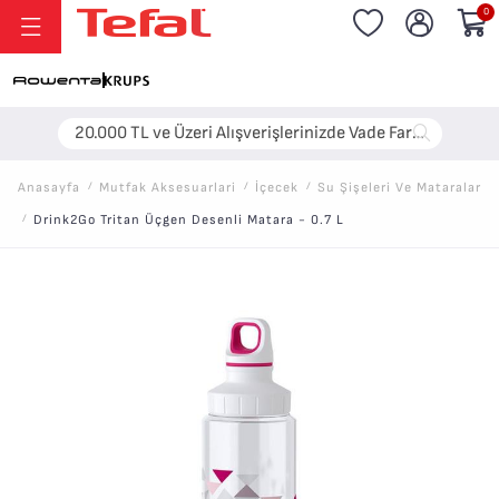
0
20.000 TL ve Üzeri Alışverişlerinizde Vade Farksız 6 Taksit!
Anasayfa
/
Mutfak Aksesuarlari
/
İçecek
/
Su Şişeleri Ve Mataralar
/
Drink2Go Tritan Üçgen Desenli Matara - 0.7 L