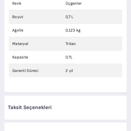
Renk
Üçgenler
Boyut
0,7 L
Ağırlık
0,123 kg
Materyal
Tritan
Kapasite
0.7L
Garanti Süresi
2 yıl
Taksit Seçenekleri