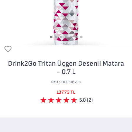
Drink2Go Tritan Üçgen Desenli Matara
- 0.7 L
SKU :3100518793
137.73 TL
5.0 (2)