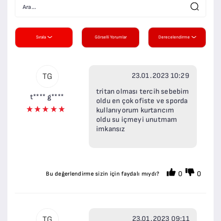
Sırala
Görselli Yorumlar
Derecelendirme
23.01.2023 10:29
TG
tritan olması tercih sebebim
t**** g****
oldu en çok ofiste ve sporda
kullanıyorum kurtarıcım
oldu su içmeyi unutmam
imkansız
0
0
Bu değerlendirme sizin için faydalı mıydı?
23.01.2023 09:11
TG