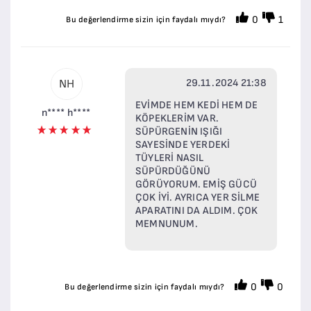
0
1
Bu değerlendirme sizin için faydalı mıydı?
29.11.2024 21:38
NH
EVİMDE HEM KEDİ HEM DE
n**** h****
KÖPEKLERİM VAR.
SÜPÜRGENİN IŞIĞI
SAYESİNDE YERDEKİ
TÜYLERİ NASIL
SÜPÜRDÜĞÜNÜ
GÖRÜYORUM. EMİŞ GÜCÜ
ÇOK İYİ. AYRICA YER SİLME
APARATINI DA ALDIM. ÇOK
MEMNUNUM.
0
0
Bu değerlendirme sizin için faydalı mıydı?