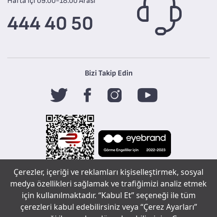
Hafta İçi 09.00-18.00 Arası
444 40 50
Bizi Takip Edin
Çerezler, içeriği ve reklamları kişiselleştirmek, sosyal
Tefal
medya özellikleri sağlamak ve trafiğimizi analiz etmek
için kullanılmaktadır. “Kabul Et” seçeneği ile tüm
çerezleri kabul edebilirsiniz veya “Çerez Ayarları”
Copyright ©