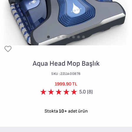
Aqua Head Mop Başlık
SKU :2211400878
1999.90 TL
5.0 (8)
Stokta
10+
adet ürün