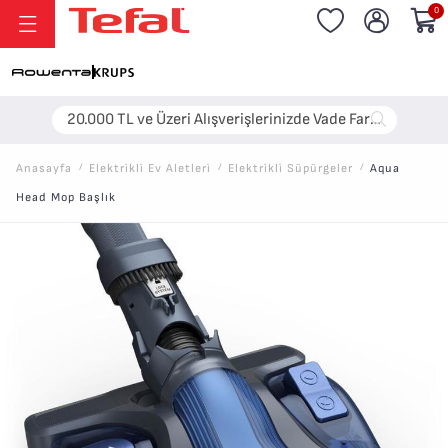
0
20.000 TL ve Üzeri Alışverişlerinizde Vade Farksız 6 Taksit!
Anasayfa
/
Elektri̇kli̇ Ev Aletleri̇
/
Elektri̇kli̇ Süpürgeler
/
Aqua
Head Mop Başlık